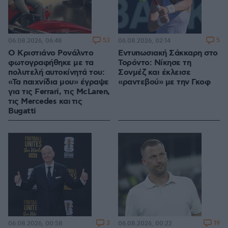
53
5
06.08.2026, 06:48
06.08.2026, 02:14
Ο Κριστιάνο Ρονάλντο
Εντυπωσιακή Σάκκαρη στο
φωτογραφήθηκε με τα
Τορόντο: Νίκησε τη
πολυτελή αυτοκίνητά του:
Σονμέζ και έκλεισε
«Τα παιχνίδια μου» έγραψε
«ραντεβού» με την Γκοφ
για τις Ferrari, τις McLaren,
τις Mercedes και τις
Bugatti
3
19
06.08.2026, 00:58
06.08.2026, 00:22