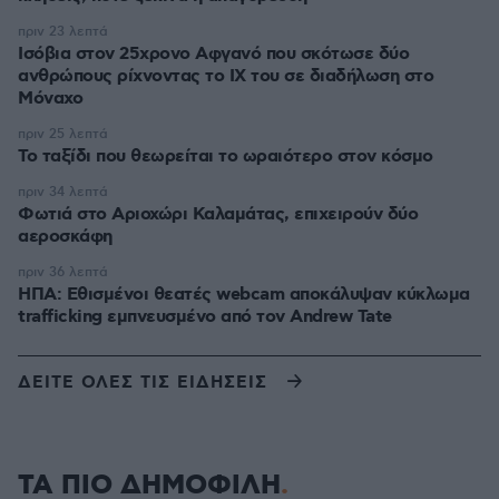
πριν 23 λεπτά
Ισόβια στον 25χρονο Αφγανό που σκότωσε δύο
ανθρώπους ρίχνοντας το ΙΧ του σε διαδήλωση στο
Μόναχο
πριν 25 λεπτά
Το ταξίδι που θεωρείται το ωραιότερο στον κόσμο
πριν 34 λεπτά
Φωτιά στο Αριοχώρι Καλαμάτας, επιχειρούν δύο
αεροσκάφη
πριν 36 λεπτά
ΗΠΑ: Εθισμένοι θεατές webcam αποκάλυψαν κύκλωμα
trafficking εμπνευσμένο από τον Andrew Tate
ΔΕΙΤΕ ΟΛΕΣ ΤΙΣ ΕΙΔΗΣΕΙΣ
ΤΑ ΠΙΟ ΔΗΜΟΦΙΛΗ