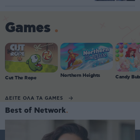
Games
Northern Heights
Candy Bub
Cut The Rope
ΔΕΙΤΕ ΟΛΑ ΤΑ GAMES
Best of Network