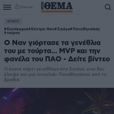
Games
SPORTS
Euroleague
Κέντρικ Ναν
Σικάγο
Παναθηναϊκός
τούρτα
Ο Ναν γιόρτασε τα γενέθλια
του με τούρτα... MVP και την
φανέλα του ΠΑΟ - Δείτε βίντεο
Ο έκανε πάρτι γενεθλίων στο Σικάγο, ενώ δεν
έλειψε και μια «πινελιά» Παναθηναϊκού από τη
βραδιά