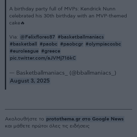
A birthday party full of MVPs: Kendrick Nunn
celebrated his 30th birthday with an MVP-themed
cake🔥
@Felixflores87
#basketballmaniacs
Via:
#basketball
#paobc
#paobcgr
#olympiacosbc
#euroleague
#greece
pic.twitter.com/aJVMj716kC
— Basketballmaniacs_ (@bballmaniacs_)
August 3, 2025
protothema.gr στο Google News
Ακολουθήστε το
και μάθετε πρώτοι όλες τις ειδήσεις