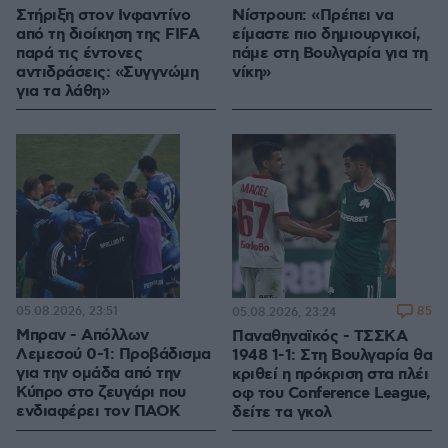
Στήριξη στον Ινφαντίνο
Νίστρουπ: «Πρέπει να
από τη διοίκηση της FIFA
είμαστε πιο δημιουργικοί,
παρά τις έντονες
πάμε στη Βουλγαρία για τη
αντιδράσεις: «Συγγνώμη
νίκη»
για τα λάθη»
05.08.2026, 23:51
85
05.08.2026, 23:24
Μπραν - Απόλλων
Παναθηναϊκός - ΤΣΣΚΑ
Λεμεσού 0-1: Προβάδισμα
1948 1-1: Στη Βουλγαρία θα
για την ομάδα από την
κριθεί η πρόκριση στα πλέι
Κύπρο στο ζευγάρι που
οφ του Conference League,
ενδιαφέρει τον ΠΑΟΚ
δείτε τα γκολ