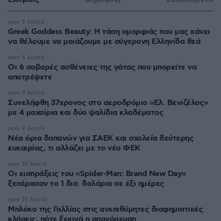
πριν 6 λεπτά
Greek Goddess Beauty: Η τάση ομορφιάς που μας κάνει
να θέλουμε να μοιάζουμε με σύγχρονη Ελληνίδα θεά
πριν 6 λεπτά
Οι 6 σοβαρές ασθένειες της γάτας που μπορείτε να
αποτρέψετε
πριν 9 λεπτά
Συνελήφθη 37χρονος στο αεροδρόμιο «Ελ. Βενιζέλος»
με 4 μαχαίρια και δύο ψαλίδια κλαδέματος
πριν 9 λεπτά
Νέα όρια δαπανών για ΣΑΕΚ και σχολεία δεύτερης
ευκαιρίας, τι αλλάζει με το νέο ΦΕΚ
πριν 15 λεπτά
Οι εισπράξεις του «Spider-Man: Brand New Day»
ξεπέρασαν το 1 δισ. δολάρια σε έξι ημέρες
πριν 21 λεπτά
Μπλόκο της Γαλλίας στις ανεπιθύμητες διαφημιστικές
κλήσεις, πότε ξεκινά η απαγόρευση