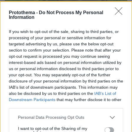
Protothema -
Do Not Process My Personal
Information
If you wish to opt-out of the sale, sharing to third parties, or
processing of your personal or sensitive information for
targeted advertising by us, please use the below opt-out
section to confirm your selection. Please note that after your
opt-out request is processed you may continue seeing
interest-based ads based on personal information utilized by
06.08.2026, 09:18
us or personal information disclosed to third parties prior to
Νεαρή γυναίκα με ακατέργαστη ομορφιά από την
your opt-out. You may separately opt-out of the further
Αιθιοπία έγινε viral, δείτε την εντυπωσιακή
disclosure of your personal information by third parties on the
μεταμόρφωσή της από μακιγιέρ
IAB’s list of downstream participants. This information may
also be disclosed by us to third parties on the
IAB’s List of
Downstream Participants
that may further disclose it to other
Οι πρώτες εικόνες του νέου Canadair
third parties.
515 που έρχεται Ελλάδα και θα πετά
Please note that this website/app uses one or more Google
και νύχτα
Personal Data Processing Opt Outs
services and may gather and store information including but
176
06.08.2026, 10:22
not limited to your visit or usage behaviour. You may click to
I want to opt-out of the Sharing of my