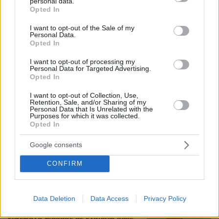
personal data.
grant or deny consent to Google and its third-party tags to
Opted In
use your data for below specified purposes in below Google
Loaded
:
70.35%
consent section.
I want to opt-out of the Sale of my
Personal Data.
«Τα παιδιά έχουν μια μικρή ίωση»: Το
Opted In
τελευταίο μήνυμα της μητέρας στον
πρώην σύζυγό της πριν δολοφονήσει
I want to opt-out of processing my
τα τέσσερα παιδιά τους
Personal Data for Targeted Advertising.
Opted In
66
06.08.2026, 04:44
I want to opt-out of Collection, Use,
Retention, Sale, and/or Sharing of my
Personal Data that Is Unrelated with the
Purposes for which it was collected.
Opted In
Μυστήριο με το ραντεβού Πεζεσκιάν -
Χαμενεϊ στην Τεχεράνη: Βρέθηκαν σε
ένα σκοτεινό αυτοκίνητο, άκουγαν,
Google consents
αλλά δεν έβλεπαν ο ένας τον άλλο
CONFIRM
4
πριν μία ώρα
Data Deletion
Data Access
Privacy Policy
Κολυμβητής με καρκίνο στον