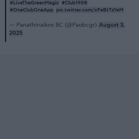
#LiveTheGreenMagic
#Club1908
#OneClubOneApp
pic.twitter.com/xFeBtTzYeM
— Panathinaikos BC (@Paobcgr)
August 3,
2025