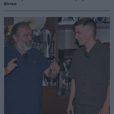
βίντεο