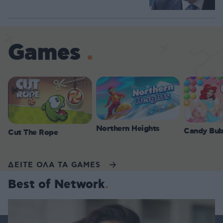
Games
Northern Heights
Candy Bub
Cut The Rope
ΔΕΙΤΕ ΟΛΑ ΤΑ GAMES
Best of Network