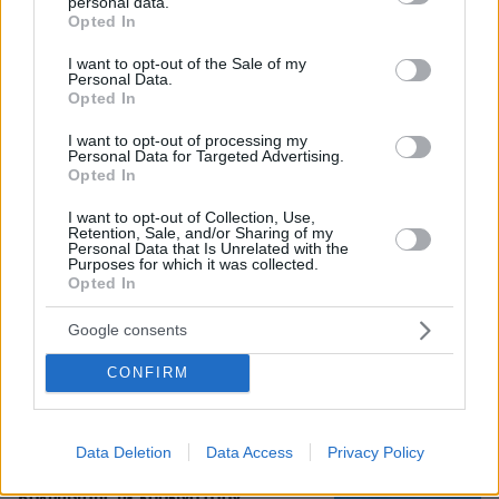
personal data.
grant or deny consent to Google and its third-party tags to
Opted In
use your data for below specified purposes in below Google
consent section.
Loaded
:
I want to opt-out of the Sale of my
70.35%
Personal Data.
Opted In
«Τα παιδιά έχουν μια μικρή ίωση»: Το
τελευταίο μήνυμα της μητέρας στον
I want to opt-out of processing my
πρώην σύζυγό της πριν δολοφονήσει
Personal Data for Targeted Advertising.
τα τέσσερα παιδιά τους
Opted In
66
06.08.2026, 04:44
I want to opt-out of Collection, Use,
Retention, Sale, and/or Sharing of my
Personal Data that Is Unrelated with the
Purposes for which it was collected.
Opted In
Μυστήριο με το ραντεβού Πεζεσκιάν -
Χαμενεϊ στην Τεχεράνη: Βρέθηκαν σε
Google consents
ένα σκοτεινό αυτοκίνητο, άκουγαν,
αλλά δεν έβλεπαν ο ένας τον άλλο
CONFIRM
7
06.08.2026, 13:37
Data Deletion
Data Access
Privacy Policy
Κολυμβητής με καρκίνο στον