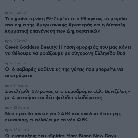
πριν 5 λεπτά
Τι σημαίνει η νίκη Ελ-Σαγέντ στο Μίσιγκαν, το μεγάλο
στοίχημα της Aμερικανικής Αριστεράς και η δύσκολη
κομματική επανένωση των Δημοκρατικών
πριν 9 λεπτά
Greek Goddess Beauty: Η τάση ομορφιάς που μας κάνει
να θέλουμε να μοιάζουμε με σύγχρονη Ελληνίδα θεά
πριν 9 λεπτά
Οι 6 σοβαρές ασθένειες της γάτας που μπορείτε να
αποτρέψετε
πριν 11 λεπτά
Συνελήφθη 37χρονος στο αεροδρόμιο «Ελ. Βενιζέλος»
με 4 μαχαίρια και δύο ψαλίδια κλαδέματος
πριν 12 λεπτά
Νέα όρια δαπανών για ΣΑΕΚ και σχολεία δεύτερης
ευκαιρίας, τι αλλάζει με το νέο ΦΕΚ
πριν 17 λεπτά
Οι εισπράξεις του «Spider-Man: Brand New Day»