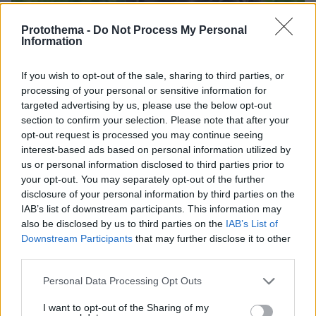
Protothema -
Do Not Process My Personal
Information
If you wish to opt-out of the sale, sharing to third parties, or
processing of your personal or sensitive information for
targeted advertising by us, please use the below opt-out
section to confirm your selection. Please note that after your
opt-out request is processed you may continue seeing
interest-based ads based on personal information utilized by
us or personal information disclosed to third parties prior to
06.08.2026, 09:18
your opt-out. You may separately opt-out of the further
Νεαρή γυναίκα με ακατέργαστη ομορφιά από την
disclosure of your personal information by third parties on the
Αιθιοπία έγινε viral, δείτε την εντυπωσιακή
IAB’s list of downstream participants. This information may
μεταμόρφωσή της από μακιγιέρ
also be disclosed by us to third parties on the
IAB’s List of
Downstream Participants
that may further disclose it to other
third parties.
Οι πρώτες εικόνες του νέου Canadair
515 που έρχεται Ελλάδα και θα πετά
Please note that this website/app uses one or more Google
Personal Data Processing Opt Outs
και νύχτα
services and may gather and store information including but
not limited to your visit or usage behaviour. You may click to
I want to opt-out of the Sharing of my
184
06.08.2026, 10:22