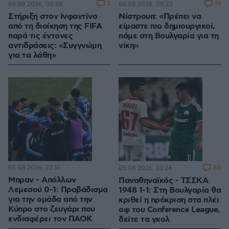
3
19
06.08.2026, 00:58
06.08.2026, 00:22
Στήριξη στον Ινφαντίνο
Νίστρουπ: «Πρέπει να
από τη διοίκηση της FIFA
είμαστε πιο δημιουργικοί,
παρά τις έντονες
πάμε στη Βουλγαρία για τη
αντιδράσεις: «Συγγνώμη
νίκη»
για τα λάθη»
05.08.2026, 23:51
85
05.08.2026, 23:24
Μπραν - Απόλλων
Παναθηναϊκός - ΤΣΣΚΑ
Λεμεσού 0-1: Προβάδισμα
1948 1-1: Στη Βουλγαρία θα
για την ομάδα από την
κριθεί η πρόκριση στα πλέι
Κύπρο στο ζευγάρι που
οφ του Conference League,
ενδιαφέρει τον ΠΑΟΚ
δείτε τα γκολ