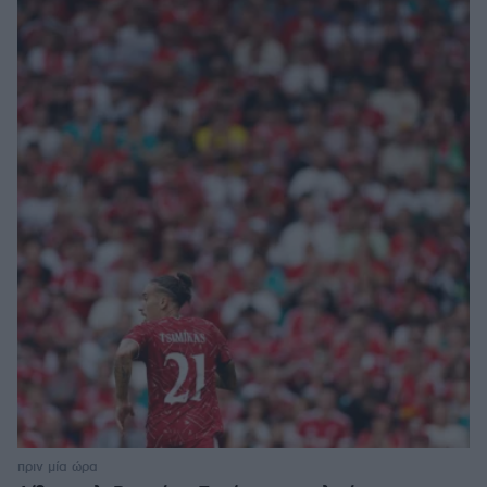
πριν μία ώρα