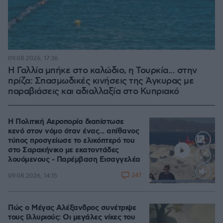
09.08.2026, 17:36
Η Γαλλία μπήκε στο καλώδιο, η Τουρκία... στην
πρίζα: Σπασμωδικές κινήσεις της Άγκυρας με
παραβιάσεις και αδιαλλαξία στο Κυπριακό
Η Πολιτική Αεροπορία διαπίστωσε
κενό στον νόμο όταν ένας... απίθανος
τύπος προσγείωσε το ελικόπτερό του
στο Σαρακήνικο με εκατοντάδες
λουόμενους - Παρέμβαση Εισαγγελέα
247
09.08.2026, 14:15
Loaded
:
100.00%
Πώς ο Μέγας Αλέξανδρος συνέτριψε
τους Ιλλυριούς: Οι μεγάλες νίκες του