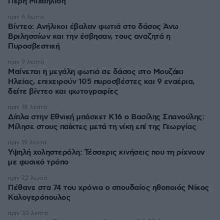
Πέρη Μιχαηλίδη
πριν 6 λεπτά
Βίντεο: Ανήλικοι έβαλαν φωτιά στο δάσος Άνω
Βριλησσίων και την έσβησαν, τους αναζητά η
Πυροσβεστική
πριν 9 λεπτά
Μαίνεται η μεγάλη φωτιά σε δάσος στο Μουζάκι
Ηλείας, επιχειρούν 105 πυροσβέστες και 9 εναέρια,
δείτε βίντεο και φωτογραφίες
πριν 18 λεπτά
Δίπλα στην Εθνική μπάσκετ Κ16 ο Βασίλης Σπανούλης:
Μίλησε στους παίκτες μετά τη νίκη επί της Γεωργίας
πριν 19 λεπτά
Υψηλή χοληστερόλη: Τέσσερις κινήσεις που τη ρίχνουν
με φυσικό τρόπο
πριν 22 λεπτά
Πέθανε στα 74 του χρόνια ο σπουδαίος ηθοποιός Νίκος
Καλογερόπουλος
πριν 30 λεπτά