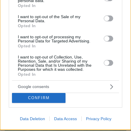
personal data.
grant or deny consent to Google and its third-party tags to
09.08.2026, 14:39
Opted In
use your data for below specified purposes in below Google
Σκέρτσος: «Στατιστική παγίδα» το ότι 7 στους 10
consent section.
έχουν καταθέσεις κάτω από 1.000 ευρώ, τι
I want to opt-out of the Sale of my
Personal Data.
δείχνουν τα στοιχεία
Opted In
I want to opt-out of processing my
Personal Data for Targeted Advertising.
Opted In
I want to opt-out of Collection, Use,
Retention, Sale, and/or Sharing of my
Personal Data that Is Unrelated with the
Purposes for which it was collected.
Opted In
Google consents
CONFIRM
Data Deletion
Data Access
Privacy Policy