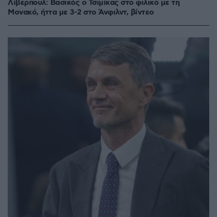
Λίβερπουλ: Βασικός ο Τσιμίκας στο φιλικό με τη
Μονακό, ήττα με 3-2 στο Άνφιλντ, βίντεο