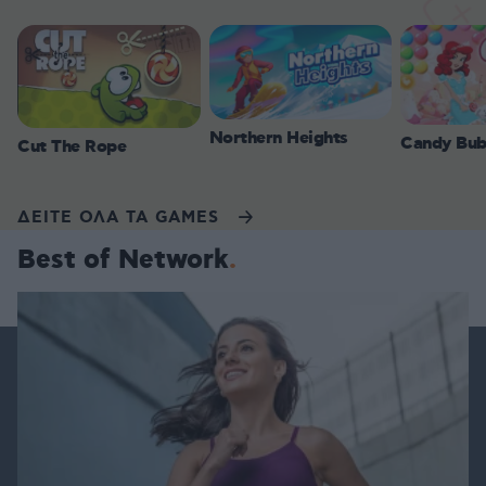
Northern Heights
Candy Bub
Cut The Rope
ΔΕΙΤΕ ΟΛΑ ΤΑ GAMES
Best of Network