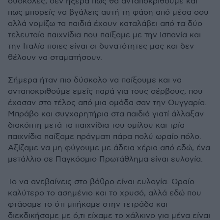
δύσκολες, δεν ήξερα πως θα ανταποκριθούμε και
πως μπορείς να βγάλεις αυτή τη φάση από μέσα σου
αλλά νομίζω τα παιδιά έχουν καταλάβει από τα δύο
τελευταία παιχνίδια που παίξαμε με την Ισπανία και
την Ιταλία ποιες είναι οι δυνατότητες μας και δεν
θέλουν να σταματήσουν.
Σήμερα ήταν πιο δύσκολο να παίξουμε και να
ανταποκριθούμε εμείς παρά για τους σέρβους, που
έχασαν στο τέλος από μια ομάδα σαν την Ουγγαρία.
Μπράβο και συγχαρητήρια στα παιδιά γιατί άλλαξαν
διακόπτη μετά τα παιχνίδια του ομίλου και τρία
παιχνίδια παίξαμε πράγματι πάρα πολύ ωραίο πόλο.
Αξίζαμε να μη φύγουμε με άδεια χέρια από εδώ, ένα
μετάλλιο σε Παγκόσμιο Πρωτάθλημα είναι ευλογία.
Το να ανεβαίνεις στο βάθρο είναι ευλογία. Ωραίο
καλύτερο το ασημένιο και το χρυσό, αλλά εδώ που
φτάσαμε το ότι μπήκαμε στην τετράδα και
διεκδικήσαμε με ό,τι είχαμε το χάλκινο για μένα είναι