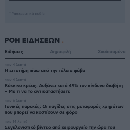
* Υποχρεωτικά πεδία
ΡΟΗ ΕΙΔΗΣΕΩΝ
Ειδήσεις
Δημοφιλή
Σχολιασμένα
πριν 4 λεπτά
Η επιστήμη πίσω από την τέλεια φάβα
πριν 4 λεπτά
Κόκκινο κρέας: Αυξάνει κατά 49% τον κίνδυνο διαβήτη
– Με τι να το αντικαταστήσετε
πριν 6 λεπτά
Γονικές παροχές: Οι παγίδες στις μεταφορές χρημάτων
που μπορεί να κοστίσουν σε φόρο
πριν 14 λεπτά
Συγκλονιστικό βίντεο από χειρουργείο την ώρα του