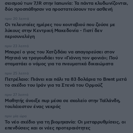
σεισμού των 7,1R στην Ιαπωνία: Τα πάντα κλυδωνίζονται,
δύο προσπάθησαν να προστατεύσουν τον ασθενή
πριν 20 λεπτά
Οι τελευταίες ημέρες του κουταβιού που ζούσε με
λύκους στην Κεντρική Μακεδονία - Γιατί δεν
περισυνελέγη
πριν 23 λεπτά
Μπορεί ο γιος του Χατζιδάκι να απαγορεύσει στον
Μητσιά να τραγουδάει τον «Γιάννη τον φονιά»; Πού
σταματάει ο νόμος για τα πνευματικά δικαιώματα
πριν 25 λεπτά
Πετρέλαιο: Πιάνει και πάλι τα 83 δολάρια το Brent μετά
το σχέδιο του Ιράν για τα Στενά του Ορμούζ
πριν 27 λεπτά
Μαθητής άνοιξε πυρ μέσα σε σχολείο στην Ταϊλάνδη,
τουλάχιστον ένας νεκρός
πριν μία ώρα
Το νέο σχέδιο για τη βιομηχανία: Οι μεταρρυθμίσεις, οι
επενδύσεις και οι νέες προτεραιότητες