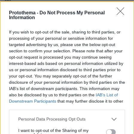
gd
24.07.2025, 16:26
Protothema -
Do Not Process My Personal
Κατάλαβες ότι είσαι υπεύθυνος 100% που δεν
Information
πήραμε το χρυσό??Επαναλαμβανόμενα παιδαριώδη
λαθη στα τελευταία '4 δεύτερα.Κρύψου και άσε τις
If you wish to opt-out of the sale, sharing to third parties, or
δηλώσεις!!!
processing of your personal or sensitive information for
ΑΠΑΝΤΗΣΗ
targeted advertising by us, please use the below opt-out
section to confirm your selection. Please note that after your
24.07.2025, 16:26
opt-out request is processed you may continue seeing
24.07.2025, 17:49
interest-based ads based on personal information utilized by
Ήσασταν εκεί αυτόπτης μάρτυρας; Πότε; Ποια
us or personal information disclosed to third parties prior to
λάθη; Εάν έδωσε οδηγίες και οι αθλητές
your opt-out. You may separately opt-out of the further
παρέκλιναν αυτών, δεν τις τήρησαν, ή έκαναν κάτι
disclosure of your personal information by third parties on the
άλλο, δεν φταίει αυτός. Τουλάχιστον ο άνθρωπος
IAB’s list of downstream participants. This information may
δεν κατηγορεί δημόσια άλλους ανθρώπους όπως
also be disclosed by us to third parties on the
IAB’s List of
τους αθλητές. Μας λέτε ότι φταίνε οι βουλευτές
Downstream Participants
that may further disclose it to other
third parties.
και όχι αυτοί που τους εκλέγουν, ο λαός (σαν
νοητική αντιστοιχία στη περίπτωση οι αθλητές) ;
Please note that this website/app uses one or more Google
Personal Data Processing Opt Outs
Εάν δεν ξέρετε πως έχετε γνώμη; Δεν είχατε τι να
services and may gather and store information including but
κάνατε στο καναπέ, καρέκλα, ή και φυλακή που
not limited to your visit or usage behaviour. You may click to
I want to opt-out of the Sharing of my