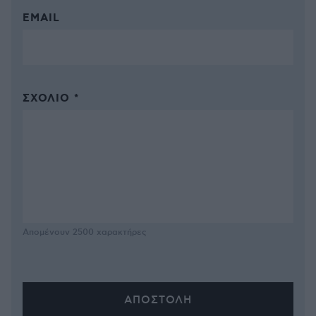
EMAIL
ΣΧΌΛΙΟ *
Απομένουν
2500
χαρακτήρες