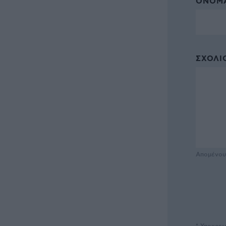
ΌΝΟΜΑ
ΣΧΌΛΙΟ
Απομένο