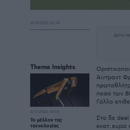
24.07.2025, 02:34
Δείτε 
Thema Insights
Οριστικοπο
Άιντραχτ Φ
πρωταθλήτρι
ποσό των 80
Γάλλο επιθε
27.07.2026, 06:00
Στο δε deal
Το μέλλον της
εκατ. ευρώ 
τεχνολογίας