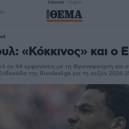
Ελληνικά
English
δα
ουλ
υλ: «Κόκκινος» και ο Ε
ολ σε 64 εμφανίσεις με τη Φρανκφούρτη και 
Ενδεκάδα της Bundesliga για τη σεζόν 2024-2