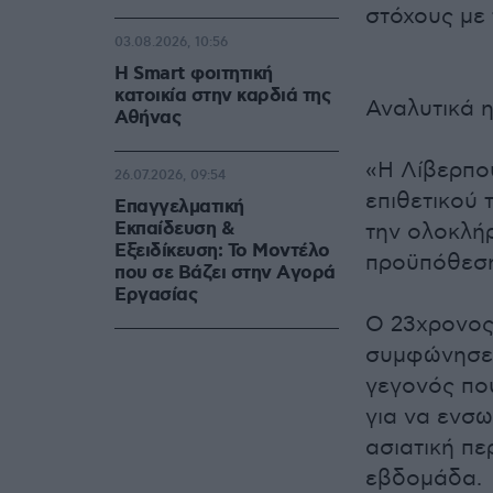
στόχους με 
03.08.2026, 10:56
Η Smart φοιτητική
κατοικία στην καρδιά της
Αναλυτικά 
Αθήνας
«Η Λίβερπο
26.07.2026, 09:54
επιθετικού 
Επαγγελματική
Εκπαίδευση &
την ολοκλή
Εξειδίκευση: Το Mοντέλο
προϋπόθεση
που σε Bάζει στην Aγορά
Eργασίας
Ο 23χρονος 
συμφώνησε 
γεγονός που
για να ενσω
ασιατική πε
εβδομάδα.