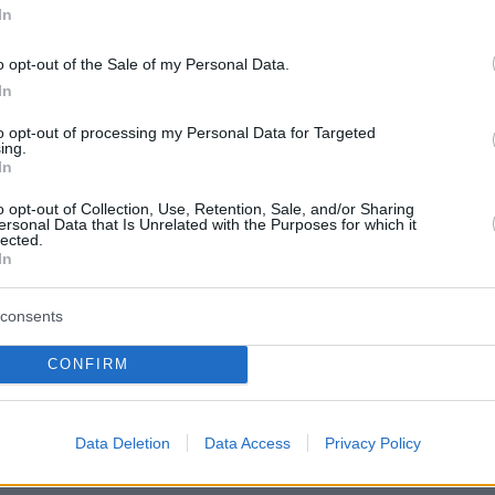
οτ αυτό το καλοκαίρι, μετά τους Γέρεμι
In
Μίλος Κέρκεζ, Γκιόργκι Μαμαρντασβίλι και
o opt-out of the Sale of my Personal Data.
τς. Ο αριθμός της φανέλας του θα
In
ί αργότερα μέσα στο καλοκαίρι».
to opt-out of processing my Personal Data for Targeted
ing.
In
o opt-out of Collection, Use, Retention, Sale, and/or Sharing
ersonal Data that Is Unrelated with the Purposes for which it
ήμερα:
lected.
In
ικό βίντεο από τη συντριβή αεροσκάφους σε
consents
ρομο στην Ιταλία - Δύο νεκροί
CONFIRM
αρδιές» στο μνημόσυνο για τους 104 νεκρούς
εν ξεχνάμε τα μάτια που δεν πρόλαβαν να
Data Deletion
Data Access
Privacy Policy