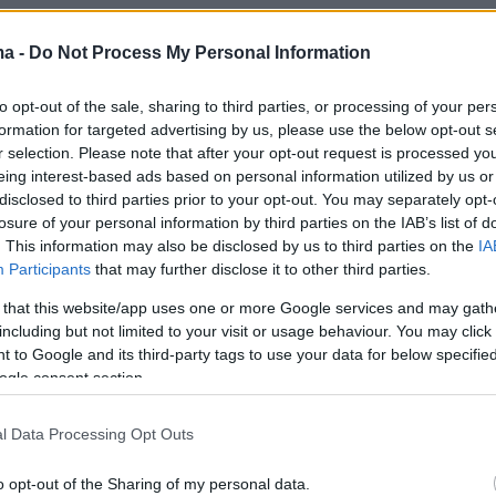
ma -
Do Not Process My Personal Information
αταφθάνει στο “ Άνφιλντ” μετά από ενάμιση
ερμανία, έχοντας αρχικά μετακομίσει στην
to opt-out of the sale, sharing to third parties, or processing of your per
formation for targeted advertising by us, please use the below opt-out s
 τη μορφή δανεισμού από την Παρί Σεν
r selection. Please note that after your opt-out request is processed y
eing interest-based ads based on personal information utilized by us or
disclosed to third parties prior to your opt-out. You may separately opt-
losure of your personal information by third parties on the IAB’s list of
ς σημείωσε 26 γκολ σε 64 εμφανίσεις με τη
. This information may also be disclosed by us to third parties on the
IA
η και συμπεριλήφθηκε στην Καλύτερη
Participants
that may further disclose it to other third parties.
ς Bundesliga για τη σεζόν 2024-25. Νωρίτερα
 that this website/app uses one or more Google services and may gath
ε τη Γαλλία U21, που ξεκίνησε την
including but not limited to your visit or usage behaviour. You may click 
κή του καριέρα στη Σταντ ντε Ρεμς, είχε
 to Google and its third-party tags to use your data for below specifi
ogle consent section.
ιήσει 33 συμμετοχές με την Παρί Σεν Ζερμέν
σε το πρωτάθλημα της Ligue 1.
l Data Processing Opt Outs
ίναι η πιο πρόσφατη μεταγραφική προσθήκη
o opt-out of the Sharing of my personal data.