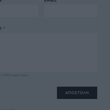
 *
EMAIL
 *
υν
2500
χαρακτήρες