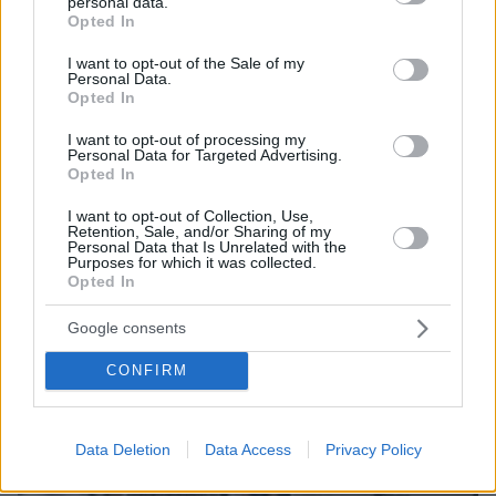
personal data.
grant or deny consent to Google and its third-party tags to
Opted In
use your data for below specified purposes in below Google
consent section.
I want to opt-out of the Sale of my
Personal Data.
Opted In
I want to opt-out of processing my
Personal Data for Targeted Advertising.
Opted In
23.07.2025, 17:44
Παγκόσμια πρωταθλήτρια η Ελλάδα στο πόλο γυναικών, 12-
I want to opt-out of Collection, Use,
9 την Ουγγαρία στον τελικό της Σιγκαπούρης - Δείτε τα
Retention, Sale, and/or Sharing of my
γκολ
Personal Data that Is Unrelated with the
Purposes for which it was collected.
Opted In
Thema Insights
Google consents
CONFIRM
Data Deletion
Data Access
Privacy Policy