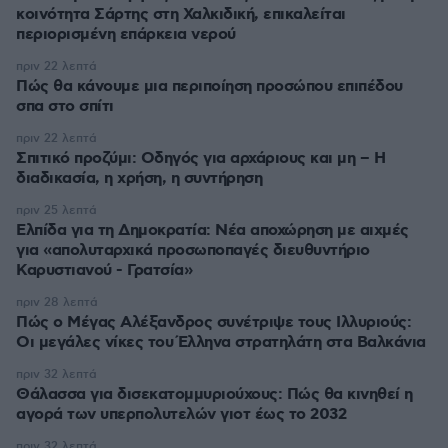
κοινότητα Σάρτης στη Χαλκιδική, επικαλείται
περιορισμένη επάρκεια νερού
πριν 22 λεπτά
Πώς θα κάνουμε μια περιποίηση προσώπου επιπέδου
σπα στο σπίτι
πριν 22 λεπτά
Σπιτικό προζύμι: Οδηγός για αρχάριους και μη – Η
διαδικασία, η χρήση, η συντήρηση
πριν 25 λεπτά
Ελπίδα για τη Δημοκρατία: Νέα αποχώρηση με αιχμές
για «απολυταρχικά προσωποπαγές διευθυντήριο
Καρυστιανού - Γρατσία»
πριν 28 λεπτά
Πώς ο Μέγας Αλέξανδρος συνέτριψε τους Ιλλυριούς:
Οι μεγάλες νίκες του Έλληνα στρατηλάτη στα Βαλκάνια
πριν 32 λεπτά
Θάλασσα για δισεκατομμυριούχους: Πώς θα κινηθεί η
αγορά των υπερπολυτελών γιοτ έως το 2032
πριν 32 λεπτά