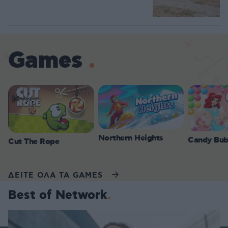
Games
Northern Heights
Candy Bub
Cut The Rope
ΔΕΙΤΕ ΟΛΑ ΤΑ GAMES
Best of Network