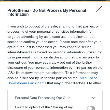
Protothema -
Do Not Process My Personal
Information
23.07.2025, 18:41
Η απονομή του χρυσού μεταλλίου στις πολίστριες της
If you wish to opt-out of the sale, sharing to third parties, or
Ελλάδας και τα δάκρυα στην ανάκρουση του Εθνικού
processing of your personal or sensitive information for
Ύμνου στη Σιγκαπούρη - Βίντεο
targeted advertising by us, please use the below opt-out
section to confirm your selection. Please note that after your
opt-out request is processed you may continue seeing
interest-based ads based on personal information utilized by
us or personal information disclosed to third parties prior to
your opt-out. You may separately opt-out of the further
disclosure of your personal information by third parties on the
IAB’s list of downstream participants. This information may
also be disclosed by us to third parties on the
IAB’s List of
Downstream Participants
that may further disclose it to other
third parties.
Please note that this website/app uses one or more Google
Personal Data Processing Opt Outs
services and may gather and store information including but
not limited to your visit or usage behaviour. You may click to
I want to opt-out of the Sharing of my