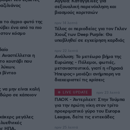
Αγγλία: Καταγγελίες για
αζιλιάνος
σεξουαλική παρενόχληση και
βιασμούς κοριτσιών
αι το άγριο φυτό της
πριν 14 λεπτά
ύβει ένα από τα πιο
Τέλος οι περιοδείες για τον Γκλεν
 στον κόσμο
Χιουζ των Deep Purple: Θα
υποβληθεί σε εγχείρηση καρδιάς
δαίο
πριν 22 λεπτά
 Αναστέλλεται η
Ανάλυση: Το μετέωρο βήμα της
το κουτάβι που
Ευρώπης - Πόλεμοι, φωτιές,
 λύκων,
μεταναστευτικό, γιατί η «Γηραιά
 βίντεο
Ήπειρος» μοιάζει ανήμπορη να
διαχειριστεί τις κρίσεις
ς να μην είναι καλή
LIVE UPDATE
πριν 23 λεπτά
 δώρο σε κάποιον
ΠΑΟΚ - Άντερλεχτ: Στην Τούμπα
για την πρώτη νίκη στον τρίτο
προκριματικό γύρο του Europa
χάκερς μεγάλες
League, δείτε τις εντεκάδες
ολυεθνικές
πριν 25 λεπτά
ις ΗΠΑ,