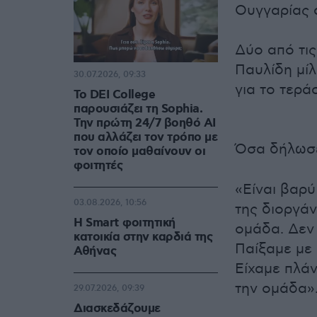
Ουγγαρίας σ
Δύο από τι
Παυλίδη μίλ
30.07.2026, 09:33
για το τερά
Το DEI College
παρουσιάζει τη Sophia.
Την πρώτη 24/7 βοηθό AI
που αλλάζει τον τρόπο με
Όσα δήλωσ
τον οποίο μαθαίνουν οι
φοιτητές
«Είναι βαρ
03.08.2026, 10:56
της διοργάν
Η Smart φοιτητική
ομάδα. Δεν 
κατοικία στην καρδιά της
Παίξαμε με 
Αθήνας
Είχαμε πλά
την ομάδα»
29.07.2026, 09:39
Διασκεδάζουμε