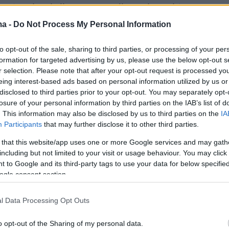
er(eexbs1jkdkewvzn, v-dbjjr1nh806h)
ma -
Do Not Process My Personal Information
to opt-out of the sale, sharing to third parties, or processing of your per
formation for targeted advertising by us, please use the below opt-out s
r selection. Please note that after your opt-out request is processed y
Τριχά
:
eing interest-based ads based on personal information utilized by us or
disclosed to third parties prior to your opt-out. You may separately opt-
losure of your personal information by third parties on the IAB’s list of
 χαρούμενη και περήφανη για την ομάδα μου,
. This information may also be disclosed by us to third parties on the
IA
ά το αξίζαμε. Βελτιωθήκαμε παιχνίδι με το
Participants
that may further disclose it to other third parties.
κολουθήσαμε τις οδηγίες, πιστεύαμε η μια την
 that this website/app uses one or more Google services and may gath
 ήταν που μας έφεραν στην κορυφή. Είχαμε
including but not limited to your visit or usage behaviour. You may click 
εί πολύ καλά, αυτό φάνηκε.
 to Google and its third-party tags to use your data for below specifi
ogle consent section.
l Data Processing Opt Outs
τα τόσο σημαντικά παιχνίδια στη μέχρι στιγμή
o opt-out of the Sharing of my personal data.