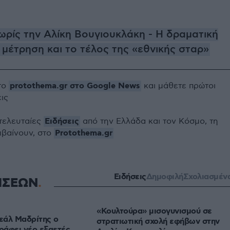
χωρίς την Αλίκη Βουγιουκλάκη - Η δραματική
μέτρηση και το τέλος της «εθνικής σταρ»
protothema.gr στο Google News
το
και μάθετε πρώτοι
εις
Ειδήσεις
 τελευταίες
από την Ελλάδα και τον Κόσμο, τη
Protothema.gr
μβαίνουν, στο
Ειδήσεις
Δημοφιλή
Σχολιασμέν
ΗΣΕΩΝ
«Κουλτούρα» μισογυνισμού σε
Ρεάλ Μαδρίτης ο
στρατιωτική σχολή εφήβων στην
γράφει νέο εξαετές