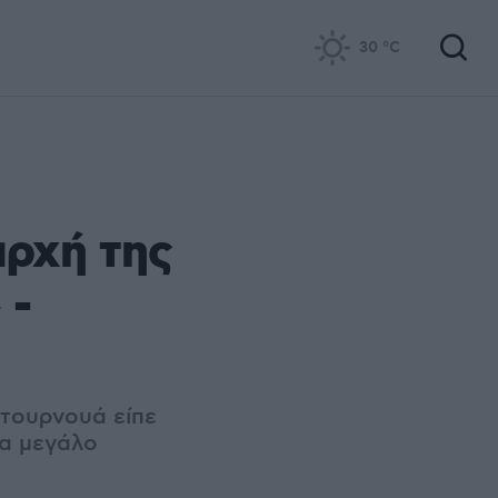
30
°C
αρχή της
 -
 τουρνουά είπε
δα μεγάλο