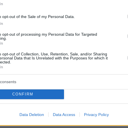
ς, ο μόνος τρόπος να ανταπεξέλθεις σωστά
In
ετοιμαστείς και το είχαμε κάνει. Μας έδωσε
o opt-out of the Sale of my Personal Data.
τρο το Παγκόσμιο Κύπελλο, ελπίζω να
In
 έτσι!»
to opt-out of processing my Personal Data for Targeted
ing.
er(eexbs1jkdkewvzn, v-dbjk2dy1xygp)
In
o opt-out of Collection, Use, Retention, Sale, and/or Sharing
ersonal Data that Is Unrelated with the Purposes for which it
lected.
In
ήμερα:
consents
α εισαγωγής στα ΑΕΙ: Πανελλαδικές με
CONFIRM
ε τρία μαθήματα από την Α' λυκείου
ισόδιο μεταξύ Κωνσταντοπούλου και Φλώρου
Data Deletion
Data Access
Privacy Policy
λεια - «Με είπατε μαλ@@@@μένη;», δείτε