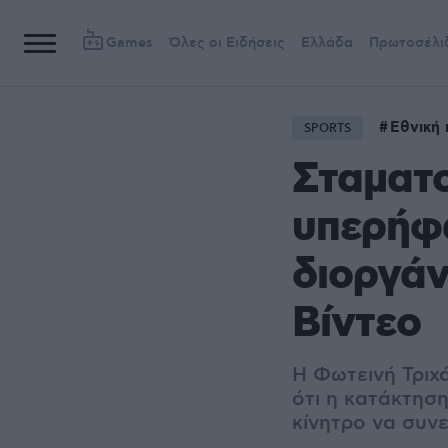
Games
Όλες οι Ειδήσεις
Ελλάδα
Πρωτοσέλι
Εθνική
SPORTS
Σταματο
υπερήφα
διοργάν
Βίντεο
Η Φωτεινή Τριχ
ότι η κατάκτησ
κίνητρο να συν