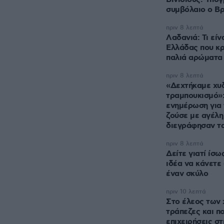
συμβόλαιο ο Βρ
πριν 8 λεπτά
Λαδανιά: Τι είν
Ελλάδας που κρ
παλιά αρώματα
πριν 8 λεπτά
«Δεχτήκαμε χυ
τραμπουκισμό»:
ενημέρωση για 
ζούσε με αγέλη
διεγράφησαν τα
πριν 8 λεπτά
Δείτε γιατί ίσω
ιδέα να κάνετε
έναν σκύλο
πριν 10 λεπτά
Στο έλεος των 
τράπεζες και π
επιχειρήσεις στ