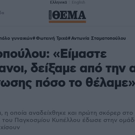
Ελληνικά
English
δα
 πόλο γυναικών
Φωτεινή Τριχά
Αντωνία Σταματοπούλου
πούλου: «Είμαστε
νοι, δείξαμε από την 
ωσης πόσο το θέλαμε»
ά, η οποία αναδείχθηκε και πρώτη σκόρερ στο
η του Παγκοσμίου Κυπέλλου έδωσε στην ομά
εχίσουν