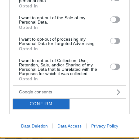
personal data.
καλύτερές μου φίλες
grant or deny consent to Google and its third-party tags to
Opted In
use your data for below specified purposes in below Google
πριν 35 λεπτά
consent section.
I want to opt-out of the Sale of my
Η 97χρονη που περπάτησε πάνω σε φτερό αεροπλάνου
Personal Data.
και έσπασε το προηγούμενο (δικό της) ρεκόρ Γκίνες
Opted In
I want to opt-out of processing my
ΔΕΙΤΕ ΟΛΕΣ ΤΙΣ ΕΙΔΗΣΕΙΣ
Personal Data for Targeted Advertising.
Opted In
I want to opt-out of Collection, Use,
Retention, Sale, and/or Sharing of my
Personal Data that Is Unrelated with the
ΤΑ ΠΙΟ ΔΗΜΟΦΙΛΗ
Purposes for which it was collected.
Opted In
Google consents
CONFIRM
Data Deletion
Data Access
Privacy Policy