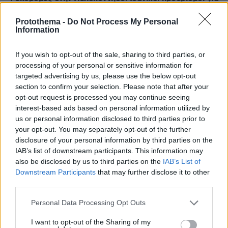
τα Σαββατοκύριακα του καλοκαιριού
Protothema -
Do Not Process My Personal
πριν 10 λεπτά
Information
21χρονος ναυαγοσώστης έσωσε Ιταλίδα τουρίστρια στη
Σαμοθράκη: «Την έβγαλαν στη στεριά σε ημιλιπόθυμη
If you wish to opt-out of the sale, sharing to third parties, or
κατάσταση»
processing of your personal or sensitive information for
πριν 16 λεπτά
targeted advertising by us, please use the below opt-out
Τι θα συμβεί αν πίνουμε ένα σφηνάκι ελαιόλαδο κάθε
section to confirm your selection. Please note that after your
μέρα – Απαντά η Λίνσει που το δοκίμασε για 2
opt-out request is processed you may continue seeing
εβδομάδες
interest-based ads based on personal information utilized by
us or personal information disclosed to third parties prior to
πριν 20 λεπτά
Η Ισπανία σχεδιάζει τις ταφές και προσπαθεί να
your opt-out. You may separately opt-out of the further
ταυτοποιήσει τις σορούς από την εισβολή μεταναστών
disclosure of your personal information by third parties on the
στη Θέουτα
IAB’s list of downstream participants. This information may
also be disclosed by us to third parties on the
IAB’s List of
πριν 27 λεπτά
Downstream Participants
that may further disclose it to other
Βαγιαννίδης: Το δίδυμο που επιστρέφει για να αλλάξει
third parties.
τα δεδομένα
Please note that this website/app uses one or more Google
πριν 35 λεπτά
Personal Data Processing Opt Outs
services and may gather and store information including but
Αντόνιο Μπαντέρας για τη σχέση του με τη Μέλανι
Γκρίφιθ μετά το διαζύγιό τους: Είναι μία από τις
not limited to your visit or usage behaviour. You may click to
I want to opt-out of the Sharing of my