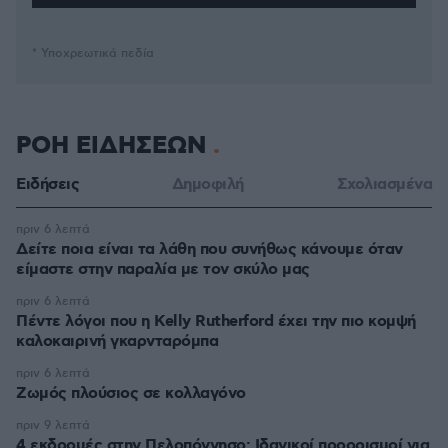
* Υποχρεωτικά πεδία
ΡΟΗ ΕΙΔΗΣΕΩΝ
Ειδήσεις
Δημοφιλή
Σχολιασμένα
πριν 6 λεπτά
Δείτε ποια είναι τα λάθη που συνήθως κάνουμε όταν
είμαστε στην παραλία με τον σκύλο μας
πριν 6 λεπτά
Πέντε λόγοι που η Kelly Rutherford έχει την πιο κομψή
καλοκαιρινή γκαρνταρόμπα
πριν 6 λεπτά
Ζωμός πλούσιος σε κολλαγόνο
πριν 9 λεπτά
4 εκδρομές στην Πελοπόννησο: Ιδανικοί προορισμοί για