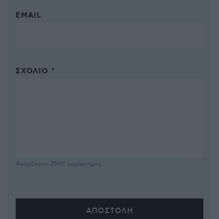
EMAIL
ΣΧΌΛΙΟ *
Απομένουν
2500
χαρακτήρες