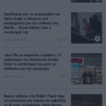
Προθεσμία για να απολογηθεί την
Τρίτη έλαβε η 46χρονη που
κατηγορείται για την επίθεση στη
Marfin - «Είναι αθώα» λέει ο
συνήγορός της
137
07.08.2026, 11:41
«Δεν θα με κυριεύσει ο φόβος»: Ο
περιπτεράς της Γαστούνης άνοιξε
ξανά το κατάστημά του μετά τις
επιθέσεις και τον εμπρησμό
9
πριν 42 λεπτά
Άγριος καβγάς στη Θήβα: Ρομά πήρε
το αυτοκίνητο και άρχισε να εμβολίζει
το ΙΧ ενός αλλοδαπού, δείτε βίντεο