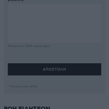
ΣΧΌΛΙΟ *
Απομένουν
2500
χαρακτήρες
* Υποχρεωτικά πεδία