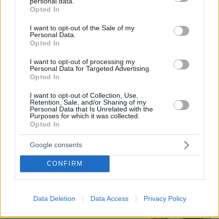
personal data.
grant or deny consent to Google and its third-party tags to
Opted In
use your data for below specified purposes in below Google
consent section.
I want to opt-out of the Sale of my
Personal Data.
Opted In
I want to opt-out of processing my
Personal Data for Targeted Advertising.
Opted In
I want to opt-out of Collection, Use,
Retention, Sale, and/or Sharing of my
Personal Data that Is Unrelated with the
Purposes for which it was collected.
Opted In
Google consents
07.08.2026, 09:43
CONFIRM
Πόσο κοστίζει μία εβδομάδα σε βίλες -
παράδεισους
Data Deletion
Data Access
Privacy Policy
Στο Α΄ Νεκροταφείο το μνημόσυνο