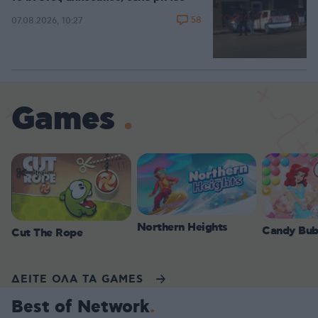
58
07.08.2026, 10:27
Games
Northern Heights
Candy Bub
Cut The Rope
ΔΕΙΤΕ ΟΛΑ ΤΑ GAMES
Best of Network