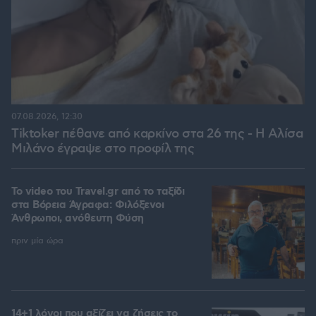
07.08.2026, 12:30
Tiktoker πέθανε από καρκίνο στα 26 της - Η Αλίσα
Μιλάνο έγραψε στο προφίλ της
To video του Travel.gr από το ταξίδι
στα Βόρεια Άγραφα: Φιλόξενοι
Άνθρωποι, ανόθευτη Φύση
πριν μία ώρα
14+1 λόγοι που αξίζει να ζήσεις το