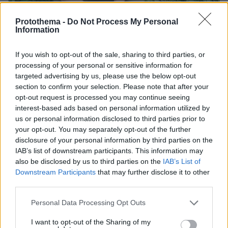
Protothema -
Do Not Process My Personal
Information
If you wish to opt-out of the sale, sharing to third parties, or
processing of your personal or sensitive information for
targeted advertising by us, please use the below opt-out
section to confirm your selection. Please note that after your
opt-out request is processed you may continue seeing
07.08.2026, 07:19
interest-based ads based on personal information utilized by
«Δεν το πιστεύουμε», λένε οι Αμερικανοί που
us or personal information disclosed to third parties prior to
υιοθέτησαν τον Αφγανό στη Λέσβο - Η αρχική
your opt-out. You may separately opt-out of the further
εκδοχή για το φονικό στην Κυψέλη και η σιωπή
disclosure of your personal information by third parties on the
στην απολογία
IAB’s list of downstream participants. This information may
also be disclosed by us to third parties on the
IAB’s List of
Downstream Participants
that may further disclose it to other
third parties.
Please note that this website/app uses one or more Google
Personal Data Processing Opt Outs
services and may gather and store information including but
not limited to your visit or usage behaviour. You may click to
I want to opt-out of the Sharing of my