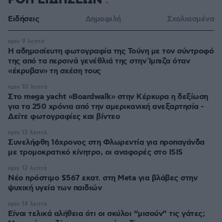
ΡΟΗ ΕΙΔΗΣΕΩΝ
Ειδήσεις
Δημοφιλή
Σχολιασμένα
πριν 9 λεπτά
Η αδημοσίευτη φωτογραφία της Τούνη με τον σύντροφό
της από τα περσινά γενέθλιά της στην Ίμπιζα όταν
«έκρυβαν» τη σχέση τους
πριν 10 λεπτά
Στο mega yacht «Boardwalk» στην Κέρκυρα η δεξίωση
για τα 250 χρόνια από την αμερικανική ανεξαρτησία -
Δείτε φωτογραφίες και βίντεο
πριν 12 λεπτά
Συνελήφθη 16χρονος στη Φλωρεντία για προπαγάνδα
με τρομοκρατικό κίνητρο, οι αναφορές στο ISIS
πριν 12 λεπτά
Νέο πρόστιμο $567 εκατ. στη Meta για βλάβες στην
ψυχική υγεία των παιδιών
πριν 14 λεπτά
Είναι τελικά αλήθεια ότι οι σκύλοι “μισούν” τις γάτες;