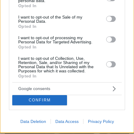
personal data.
07.08.2026, 01:44
grant or deny consent to Google and its third-party tags to
Opted In
Νεκρός σε πισίνα 24χρονος που κατηγορήθηκε ότι
use your data for below specified purposes in below Google
εξαπάτησε πρώην αστέρες του NFL
consent section.
I want to opt-out of the Sale of my
Personal Data.
07.08.2026, 01:21
Opted In
Συναγερμός στη Σαουδική Αραβία μετά από
πληροφορίες για επικείμενες επιθέσεις από ιρακινές
I want to opt-out of processing my
οργανώσεις και Χούθι
Personal Data for Targeted Advertising.
Opted In
ΔΕΙΤΕ ΟΛΕΣ ΤΙΣ ΕΙΔΗΣΕΙΣ
I want to opt-out of Collection, Use,
Retention, Sale, and/or Sharing of my
Personal Data that Is Unrelated with the
Purposes for which it was collected.
Opted In
ΤΑ ΠΙΟ ΔΗΜΟΦΙΛΗ
Google consents
CONFIRM
Data Deletion
Data Access
Privacy Policy