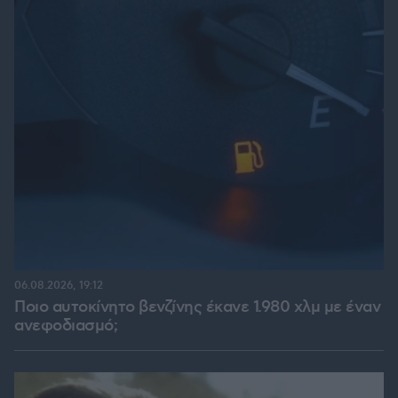
06.08.2026, 19:12
Ποιο αυτοκίνητο βενζίνης έκανε 1.980 χλμ με έναν
ανεφοδιασμό;