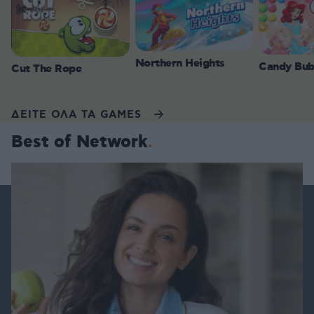
Northern Heights
Candy Bub
Cut The Rope
ΔΕΙΤΕ ΟΛΑ ΤΑ GAMES
Best of Network