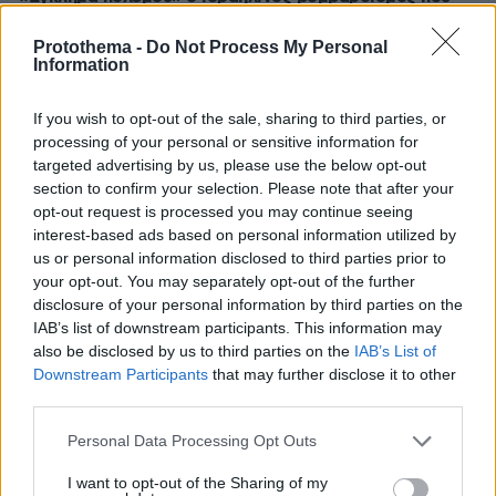
σκότωσε δημοσιογράφο στον Λίβανο, καταγγέλλουν
τρεις ΜΚΟ
Protothema -
Do Not Process My Personal
Information
07.08.2026, 04:13
Επεισόδια μεταξύ διαδηλωτών και αστυνομικών έξω
If you wish to opt-out of the sale, sharing to third parties, or
από τη Γερουσία στην Αργεντινή, δείτε βίντεο
processing of your personal or sensitive information for
07.08.2026, 03:38
targeted advertising by us, please use the below opt-out
Σαουδική Αραβία, Τουρκία και Πακιστάν ετοιμάζονται
section to confirm your selection. Please note that after your
να υπογράψουν συμφωνία αμοιβαίας άμυνας
opt-out request is processed you may continue seeing
interest-based ads based on personal information utilized by
07.08.2026, 03:01
Συνελήφθη πρώην κυβερνήτης πολιτείας του Μεξικού
us or personal information disclosed to third parties prior to
για την εξαφάνιση των 43 φοιτητών το 2014
your opt-out. You may separately opt-out of the further
disclosure of your personal information by third parties on the
07.08.2026, 02:35
IAB’s list of downstream participants. This information may
Τουλάχιστον 11 τραυματίες σε επιθέσεις των Χούθι στη
also be disclosed by us to third parties on the
IAB’s List of
νότια Σαουδική Αραβία
Downstream Participants
that may further disclose it to other
07.08.2026, 02:10
third parties.
Γκολ ο Παυλίδης στη εξάρα της Μπενφίκα στη Χαρτς και
Please note that this website/app uses one or more Google
μια ανάσα από τα play-offs του Europa League, δείτε τα
Personal Data Processing Opt Outs
services and may gather and store information including but
γκολ
not limited to your visit or usage behaviour. You may click to
I want to opt-out of the Sharing of my