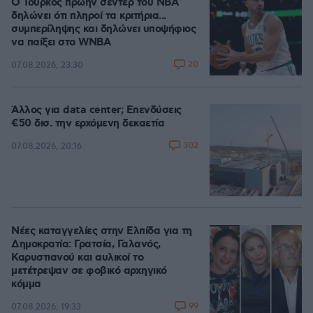
Ο Τούρκος πρώην σέντερ του NBA
δηλώνει ότι πληροί τα κριτήρια...
συμπερίληψης και δηλώνει υποψήφιος
να παίξει στο WNBA
20
07.08.2026, 23:30
Άλλος για data center; Επενδύσεις
€50 δισ. την ερχόμενη δεκαετία
302
07.08.2026, 20:16
Νέες καταγγελίες στην Ελπίδα για τη
Δημοκρατία: Γρατσία, Γαλανός,
Καρυστιανού και αυλικοί το
μετέτρεψαν σε φοβικό αρχηγικό
κόμμα
99
07.08.2026, 19:33