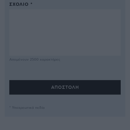
ΣΧΌΛΙΟ *
Απομένουν
2500
χαρακτήρες
* Υποχρεωτικά πεδία