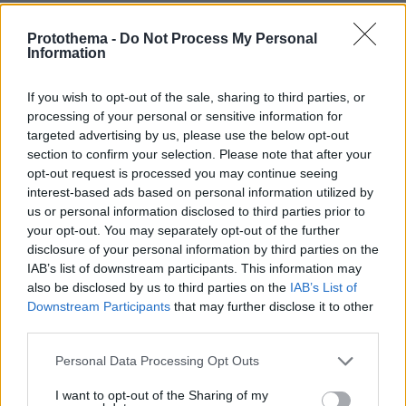
ΡΟΗ ΕΙΔΗΣΕΩΝ
Protothema -
Do Not Process My Personal
Ειδήσεις
Δημοφιλή
Σχολιασμένα
Information
πριν 24 λεπτά
If you wish to opt-out of the sale, sharing to third parties, or
Αποκαλύψεις Telegraph για τον Ινφαντίνο: Η εξαψήφια
processing of your personal or sensitive information for
αποζημίωση σε πρώην εργαζόμενη της UEFA και η
targeted advertising by us, please use the below opt-out
φερόμενη σχέση τους
section to confirm your selection. Please note that after your
opt-out request is processed you may continue seeing
πριν μία ώρα
Ρωσία για το drone με εκρηκτικά σε γερμανικό
interest-based ads based on personal information utilized by
αεροδρόμιο: «Βιαστικά στημένη προβοκάτσια»
us or personal information disclosed to third parties prior to
your opt-out. You may separately opt-out of the further
08.08.2026, 01:00
disclosure of your personal information by third parties on the
Ιδέες για πρωινό έτοιμο από το βράδυ: Εύκολες και
IAB’s list of downstream participants. This information may
θρεπτικές επιλογές για κάθε μέρα
also be disclosed by us to third parties on the
IAB’s List of
08.08.2026, 00:50
Downstream Participants
that may further disclose it to other
Ρωσικό πλήγμα προκάλεσε ζημιές σε γήπεδο στην
third parties.
Οδησσό μία ημέρα πριν από αγώνα πρωταθλήματος,
δείτε βίντεο
Please note that this website/app uses one or more Google
Personal Data Processing Opt Outs
services and may gather and store information including but
08.08.2026, 00:30
not limited to your visit or usage behaviour. You may click to
I want to opt-out of the Sharing of my
Είδατε σαμιαμίδι στο σπίτι σας; Γιατί δεν πρέπει να το