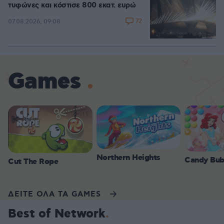
τυφώνες και κόστισε 800 εκατ. ευρώ
72
07.08.2026, 09:08
Games
Northern Heights
Candy Bub
Cut The Rope
ΔΕΙΤΕ ΟΛΑ ΤΑ GAMES
Best of Network