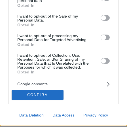
personal data.
grant or deny consent to Google and its third-party tags to
σκοτώσετε
Opted In
use your data for below specified purposes in below Google
consent section.
08.08.2026, 00:28
I want to opt-out of the Sale of my
Αποκαλύφθηκε η αιτία θανάτου του 29χρονου πρώην
Personal Data.
Opted In
NBAer Μπράντον Κλαρκ
08.08.2026, 00:18
I want to opt-out of processing my
Personal Data for Targeted Advertising.
Πώς εξαργυρώνεται το ιδιωτικό πρόγραμμα σύνταξης –
Opted In
Όλες οι επιλογές
I want to opt-out of Collection, Use,
08.08.2026, 00:14
Retention, Sale, and/or Sharing of my
Συνάντηση Ζελένσκι-Βούτσιτς στο Βελιγράδι:
Personal Data that Is Unrelated with the
Οικονομία, ασφάλεια και στο βάθος... Ρωσία
Purposes for which it was collected.
Opted In
08.08.2026, 00:00
Σιροπιαστά γλυκά: Πού βρίσκουμε από τα καλύτερα
Google consents
γλυκά ταψιού για το σπίτι
CONFIRM
07.08.2026, 23:47
Υπό έλεγχο η πυρκαγιά σε ισόγειο κατάστημα στο
Παλαιό Φάληρο, εκκενώθηκε προληπτικά πολυκατοικία
Data Deletion
Data Access
Privacy Policy
ΔΕΙΤΕ ΟΛΕΣ ΤΙΣ ΕΙΔΗΣΕΙΣ