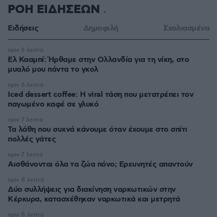
ΡΟΗ ΕΙΔΗΣΕΩΝ
Ειδήσεις
Δημοφιλή
Σχολιασμένα
πριν 6 λεπτά
Ελ Κααμπί: Ήρθαμε στην Ολλανδία για τη νίκη, στο
μυαλό μου πάντα το γκολ
πριν 6 λεπτά
Iced dessert coffee: Η viral τάση που μετατρέπει τον
παγωμένο καφέ σε γλυκό
πριν 7 λεπτά
Τα λάθη που συχνά κάνουμε όταν έχουμε στο σπίτι
πολλές γάτες
πριν 7 λεπτά
Αισθάνονται όλα τα ζώα πόνο; Ερευνητές απαντούν
πριν 8 λεπτά
Δύο συλλήψεις για διακίνηση ναρκωτικών στην
Κέρκυρα, κατασχέθηκαν ναρκωτικά και μετρητά
πριν 8 λεπτά