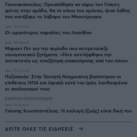
Γιαννακόπουλος: Προσπάθησα να πάρω τον Γιόκιτς
φέτος στην ομάδα, θα το κάνω του χρόνου, ήταν λάθος
που κατέβηκε το λάβαρο του Μποντίρογκα
πριν 12 λεπτά
Οι ωραιότερες παραλίες του Λασιθίου
πριν 14 λεπτά
Μπραντ Πιτ για την περίοδο που αντιμετώπιζε
οικογενειακά ζητήματα: «Τότε αντιλήφθηκα την
αυτοκτονία ως αναζήτηση ανακούφισης από τον πόνο»
πριν 15 λεπτά
Πεζεσκιάν: Στην Τεχνητή Νοημοσύνη βασίστηκαν οι
επιθέσεις ΗΠΑ και Ισραήλ κατά του Ιράν, λανθασμένοι
οι υπολογισμοί τους
ΣΤΑΥΡΟΣ ΣΟΥΝΤΟΥΛΙΔΗΣ
πριν 16 λεπτά
Γιάννης Κωνσταντέλιας: Η επιλογή (ζωής) είναι δική του
ΔΕΙΤΕ ΟΛΕΣ ΤΙΣ ΕΙΔΗΣΕΙΣ