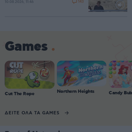
143
10.08.2026, 11:46
Loaded
:
100.00%
Games
Northern Heights
Candy Bub
Cut The Rope
ΔΕΙΤΕ ΟΛΑ ΤΑ GAMES