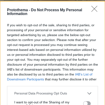
Protothema -
Do Not Process My Personal
Information
10.08.2026, 14:19
Κόμμα Καρυστιανού: Γιατί χάνεται μέσα σε δύο
If you wish to opt-out of the sale, sharing to third parties, or
μήνες η «Ελπίδα» της προέδρου Μαρίας
processing of your personal or sensitive information for
targeted advertising by us, please use the below opt-out
section to confirm your selection. Please note that after your
opt-out request is processed you may continue seeing
interest-based ads based on personal information utilized by
us or personal information disclosed to third parties prior to
your opt-out. You may separately opt-out of the further
disclosure of your personal information by third parties on the
IAB’s list of downstream participants. This information may
also be disclosed by us to third parties on the
IAB’s List of
Downstream Participants
that may further disclose it to other
third parties.
Please note that this website/app uses one or more Google
Personal Data Processing Opt Outs
services and may gather and store information including but
not limited to your visit or usage behaviour. You may click to
I want to opt-out of the Sharing of my