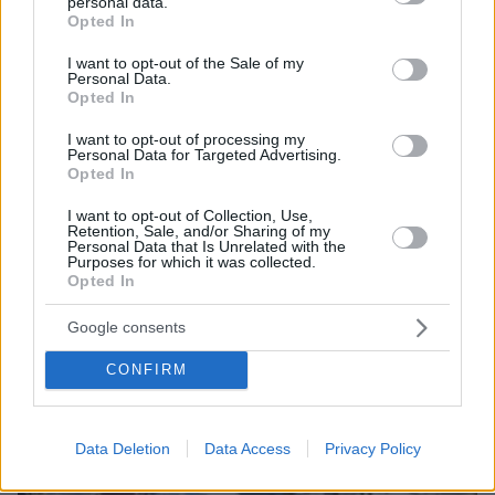
personal data.
grant or deny consent to Google and its third-party tags to
Opted In
use your data for below specified purposes in below Google
consent section.
I want to opt-out of the Sale of my
Personal Data.
Opted In
I want to opt-out of processing my
Personal Data for Targeted Advertising.
Loaded
:
Opted In
100.00%
πριν μία ώρα
Σεισμός 7,4 Ρίχτερ στην Κολομβία: Δεκάδες
I want to opt-out of Collection, Use,
νεκροί και τραυματίες, έρευνες στα συντρίμμια
Retention, Sale, and/or Sharing of my
Personal Data that Is Unrelated with the
για τους εγκλωβισμένους, δείτε βίντεο
Purposes for which it was collected.
Opted In
Google consents
CONFIRM
Data Deletion
Data Access
Privacy Policy