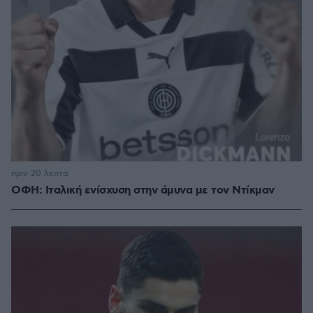
πριν 20 λεπτά
ΟΦΗ: Ιταλική ενίσχυση στην άμυνα με τον Ντίκμαν