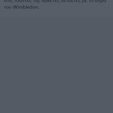
στις τσάντες της αρκετές πετσέτες με το σήμα
του Wimbledon.