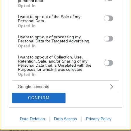
personal data.
grant or deny consent to Google and its third-party tags to
Βγαίνεις εκτός προγράμματος. Τα αθλήματα ενέχουν
Opted In
use your data for below specified purposes in below Google
κινδύνους τραυματισμού. Είναι χάσιμο χρόνου και
consent section.
I want to opt-out of the Sale of my
σπατάλη χρημάτων. Μειώνει την όρεξη για διάβασμα
Personal Data.
επηρεάζει την απόδοση στο σχολείο. Είναι ανούσιο.
Opted In
ΑΠΑΝΤΗΣΗ
I want to opt-out of processing my
Personal Data for Targeted Advertising.
Opted In
ΠΡΟΣΘΗΚΗ ΣΧΟΛΙΟΥ
I want to opt-out of Collection, Use,
Retention, Sale, and/or Sharing of my
Personal Data that Is Unrelated with the
ΌΝΟΜΑ *
Purposes for which it was collected.
Opted In
Google consents
CONFIRM
EMAIL
Data Deletion
Data Access
Privacy Policy