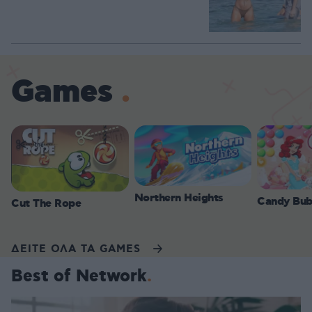
Games
Northern Heights
Candy Bub
Cut The Rope
ΔΕΙΤΕ ΟΛΑ ΤΑ GAMES
Best of Network