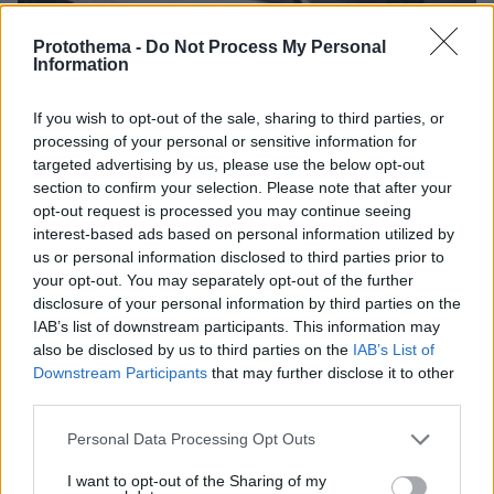
27.07.2026, 06:00
Protothema -
Do Not Process My Personal
Το μέλλον της τεχνολογίας
Information
03.08.2026, 10:56
If you wish to opt-out of the sale, sharing to third parties, or
Η Smart φοιτητική κατοικία στην καρδιά της Αθήνας
processing of your personal or sensitive information for
targeted advertising by us, please use the below opt-out
26.07.2026, 09:54
section to confirm your selection. Please note that after your
Επαγγελματική Εκπαίδευση & Εξειδίκευση: Το Mοντέλο που
opt-out request is processed you may continue seeing
σε Bάζει στην Aγορά Eργασίας
interest-based ads based on personal information utilized by
us or personal information disclosed to third parties prior to
ΣΧΟΛΙΑ
(1)
your opt-out. You may separately opt-out of the further
disclosure of your personal information by third parties on the
IAB’s list of downstream participants. This information may
ΠΡΟΣΘΗΚΗ ΣΧΟΛΙΟΥ
also be disclosed by us to third parties on the
IAB’s List of
sbs
Downstream Participants
that may further disclose it to other
10.07.2025, 22:07
third parties.
Πάμε να δούμε τι προκαλεί η γυμναστική και τα
Please note that this website/app uses one or more Google
αθλήματα. Θα είσαι κουρασμένος όλη μέρα και δεν
Personal Data Processing Opt Outs
services and may gather and store information including but
θα μπορείς να αποδώσεις πουθενά. Ξεμένεις από
not limited to your visit or usage behaviour. You may click to
I want to opt-out of the Sharing of my
ενέργεια. Δεν θα προλαβαίνεις τα μαθήματα.