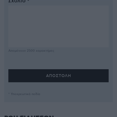
ΣΧΌΛΙΟ *
Απομένουν
2500
χαρακτήρες
* Υποχρεωτικά πεδία