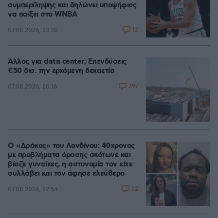
συμπερίληψης και δηλώνει υποψήφιος
να παίξει στο WNBA
12
07.08.2026, 23:30
Άλλος για data center; Επενδύσεις
€50 δισ. την ερχόμενη δεκαετία
297
07.08.2026, 20:16
Ο «Δράκος» του Λονδίνου: 40χρονος
με προβλήματα όρασης σκότωνε και
βίαζε γυναίκες, η αστυνομία τον είχε
συλλάβει και τον άφησε ελεύθερο
32
07.08.2026, 22:54