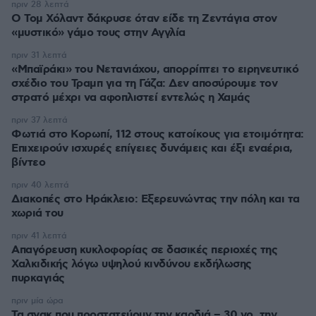
πριν 28 λεπτά
Ο Τομ Χόλαντ δάκρυσε όταν είδε τη Ζεντάγια στον
«μυστικό» γάμο τους στην Αγγλία
πριν 31 λεπτά
«Μπαϊράκι» του Νετανιάχου, απορρίπτει το ειρηνευτικό
σχέδιο του Τραμπ για τη Γάζα: Δεν αποσύρουμε τον
στρατό μέχρι να αφοπλιστεί εντελώς η Χαμάς
πριν 37 λεπτά
Φωτιά στο Κορωπί, 112 στους κατοίκους για ετοιμότητα:
Επιχειρούν ισχυρές επίγειες δυνάμεις και έξι εναέρια,
βίντεο
πριν 40 λεπτά
Διακοπές στο Ηράκλειο: Εξερευνώντας την πόλη και τα
χωριά του
πριν 41 λεπτά
Απαγόρευση κυκλοφορίας σε δασικές περιοχές της
Χαλκιδικής λόγω υψηλού κινδύνου εκδήλωσης
πυρκαγιάς
πριν μία ώρα
Τα σνακ που προστατεύουν την καρδιά – 30 γρ. την