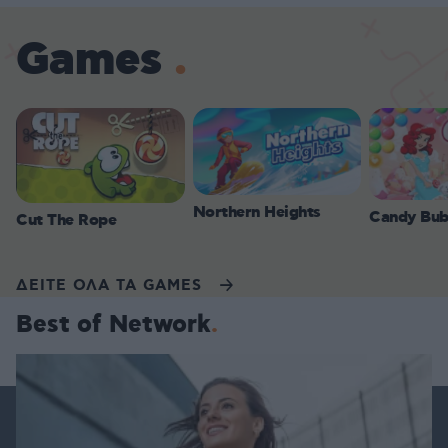
Games
Northern Heights
Candy Bub
Cut The Rope
ΔΕΙΤΕ ΟΛΑ ΤΑ GAMES
Best of Network