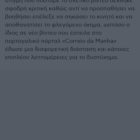
στιγμή που πόσταρε το σχετικό βίντεο δέχθηκε
σφοδρή κριτική καθώς αντί να προσπαθήσει να
βοηθήσει επέλεξε να σηκώσει το κινητό και να
αποθανατίσει το φλεγόμενο όχημα, ωστόσο ο
ίδιος σε νέο βίντεο που έστειλε στο
πορτογαλικό πόρταλ «Correio da Manha»
έδωσε μια διαφορετική διάσταση και κάποιες
επιπλέον λεπτομέρειες για το δυστύχημα.