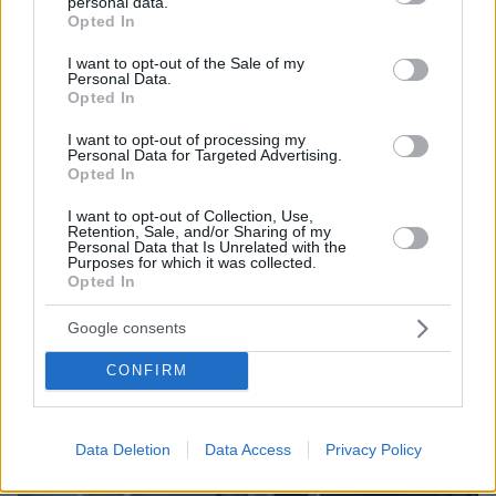
personal data.
grant or deny consent to Google and its third-party tags to
Opted In
use your data for below specified purposes in below Google
consent section.
I want to opt-out of the Sale of my
Personal Data.
πριν 37 λεπτά
Opted In
Φωτιά στο Κορωπί, 112 στους κατοίκους για
ετοιμότητα: Επιχειρούν ισχυρές επίγειες δυνάμεις
I want to opt-out of processing my
Personal Data for Targeted Advertising.
και έξι εναέρια, βίντεο
Opted In
I want to opt-out of Collection, Use,
Retention, Sale, and/or Sharing of my
Personal Data that Is Unrelated with the
Purposes for which it was collected.
Opted In
Google consents
CONFIRM
Data Deletion
Data Access
Privacy Policy