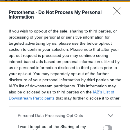
ελικόπτερό του στο Σαρακήνικο με εκατοντάδες
λουόμενους - Παρέμβαση Εισαγγελέα
Protothema -
Do Not Process My Personal
Information
If you wish to opt-out of the sale, sharing to third parties, or
processing of your personal or sensitive information for
targeted advertising by us, please use the below opt-out
section to confirm your selection. Please note that after your
opt-out request is processed you may continue seeing
interest-based ads based on personal information utilized by
us or personal information disclosed to third parties prior to
your opt-out. You may separately opt-out of the further
disclosure of your personal information by third parties on the
IAB’s list of downstream participants. This information may
also be disclosed by us to third parties on the
IAB’s List of
Downstream Participants
that may further disclose it to other
third parties.
Please note that this website/app uses one or more Google
Personal Data Processing Opt Outs
services and may gather and store information including but
not limited to your visit or usage behaviour. You may click to
I want to opt-out of the Sharing of my