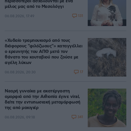
περισσότεροι ασχολούνται με ένα
μέλος μας από το Μεσολόγγι
131
06.08.2026, 17:49
«Χυδαίο τραμπουκισμό από τους
διάφορους "φιλόζωους"» καταγγέλλει
ο ερευνητής του ΑΠΘ μετά τον
θάνατο του κουταβιού που ζούσε με
αγέλη λύκων
17
06.08.2026, 20:30
Νεαρή γυναίκα με ακατέργαστη
ομορφιά από την Αιθιοπία έγινε viral,
δείτε την εντυπωσιακή μεταμόρφωσή
της από μακιγιέρ
341
06.08.2026, 09:18