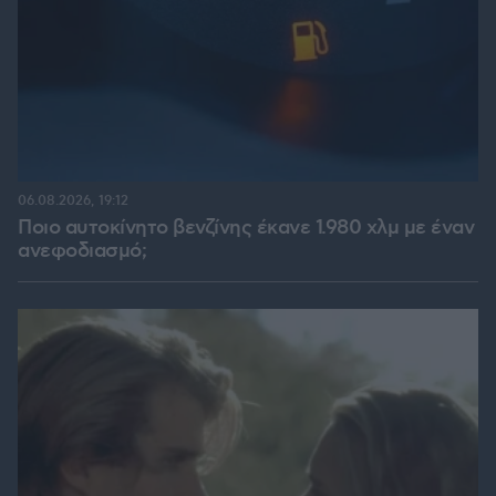
06.08.2026, 19:12
Ποιο αυτοκίνητο βενζίνης έκανε 1.980 χλμ με έναν
ανεφοδιασμό;