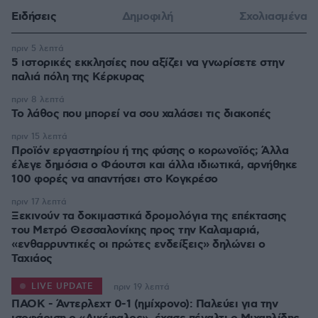
Ειδήσεις
Δημοφιλή
Σχολιασμένα
πριν 5 λεπτά
5 ιστορικές εκκλησίες που αξίζει να γνωρίσετε στην
παλιά πόλη της Κέρκυρας
πριν 8 λεπτά
Το λάθος που μπορεί να σου χαλάσει τις διακοπές
πριν 15 λεπτά
Προϊόν εργαστηρίου ή της φύσης ο κορωνοϊός; Άλλα
έλεγε δημόσια ο Φάουτσι και άλλα ιδιωτικά, αρνήθηκε
100 φορές να απαντήσει στο Κογκρέσο
πριν 17 λεπτά
Ξεκινούν τα δοκιμαστικά δρομολόγια της επέκτασης
του Μετρό Θεσσαλονίκης προς την Καλαμαριά,
«ενθαρρυντικές οι πρώτες ενδείξεις» δηλώνει ο
Ταχιάος
LIVE UPDATE
πριν 19 λεπτά
ΠΑΟΚ - Άντερλεχτ 0-1 (ημίχρονο): Παλεύει για την