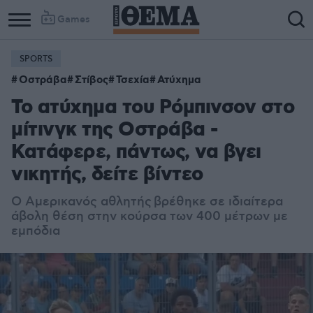
Games
SPORTS
Οστράβα
Στίβος
Τσεχία
Ατύχημα
Το ατύχημα του Ρόμπινσον στο
μίτινγκ της Οστράβα -
Κατάφερε, πάντως, να βγει
νικητής, δείτε βίντεο
Ο Αμερικανός αθλητής βρέθηκε σε ιδιαίτερα
άβολη θέση στην κούρσα των 400 μέτρων με
εμπόδια