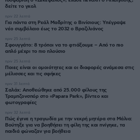
ισοφάριση ο «Δικέφαλος», έχασε πέναλτι ο Μιχαηλίδης,
πριν 22 λεπτά
Για πάντα στη Ρεάλ Μαδρίτης ο Βινίσιους: Yπέγραψε
νέο συμβόλαιο έως το 2032 ο Βραζιλιάνος
πριν 25 λεπτά
Σφουγγάτο: 8 τρόποι να το φτιάξουμε – Από το πιο
απλό μέχρι το πιο πλούσιο
πριν 25 λεπτά
Ποιες είναι οι ομοιότητες και οι διαφορές ανάμεσα στις
μέλισσες και τις σφήκες
πριν 31 λεπτά
Σαλάχ: Αποθεώθηκε από 25.000 φίλους της
Τραμπζονσπόρ στο «Papara Park», βίντεο και
φωτογραφίες
πριν 32 λεπτά
Πώς έγινε η τραγωδία με την νεκρή μητέρα στα Μάλια:
Βούτηξε για να βοηθήσει τη φίλη της και πνίγηκε, τα
παιδιά φώναζαν για βοήθεια