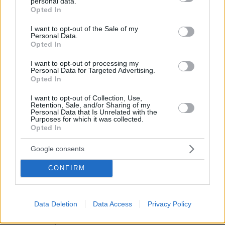
personal data.
grant or deny consent to Google and its third-party tags to
Opted In
use your data for below specified purposes in below Google
consent section.
I want to opt-out of the Sale of my
Personal Data.
Opted In
I want to opt-out of processing my
Personal Data for Targeted Advertising.
Opted In
I want to opt-out of Collection, Use,
Retention, Sale, and/or Sharing of my
Personal Data that Is Unrelated with the
Purposes for which it was collected.
Opted In
Google consents
CONFIRM
06.08.2026, 20:03
Αριστοτέλης Δαμίγος: Σε κλίμα οδύνης έγινε η
Data Deletion
Data Access
Privacy Policy
αποτέφρωση του συντονιστή που σκοτώθηκε
μετά τη σύγκρουση ελικοπτέρων στην Ψάθα,