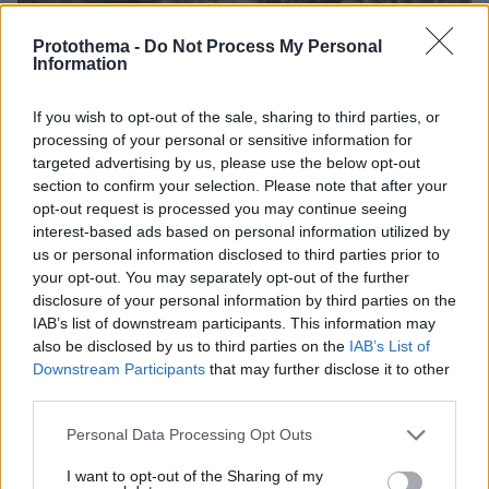
Protothema -
Do Not Process My Personal
Information
If you wish to opt-out of the sale, sharing to third parties, or
processing of your personal or sensitive information for
targeted advertising by us, please use the below opt-out
section to confirm your selection. Please note that after your
opt-out request is processed you may continue seeing
interest-based ads based on personal information utilized by
us or personal information disclosed to third parties prior to
06.08.2026, 19:34
your opt-out. You may separately opt-out of the further
Γιατί δεν έσωσα το κουτάβι: Ο ερευνητής που
disclosure of your personal information by third parties on the
κατέγραφε τη συμβίωση του μικρού σκυλιού με
IAB’s list of downstream participants. This information may
αγέλη λύκων εξηγεί γιατί δεν επενέβη, όταν το
also be disclosed by us to third parties on the
IAB’s List of
είδε άρρωστο
Downstream Participants
that may further disclose it to other
third parties.
Please note that this website/app uses one or more Google
Personal Data Processing Opt Outs
services and may gather and store information including but
not limited to your visit or usage behaviour. You may click to
I want to opt-out of the Sharing of my