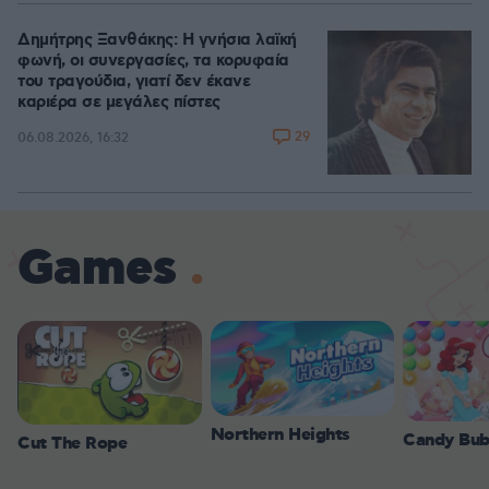
Δημήτρης Ξανθάκης: Η γνήσια λαϊκή
φωνή, οι συνεργασίες, τα κορυφαία
του τραγούδια, γιατί δεν έκανε
καριέρα σε μεγάλες πίστες
29
06.08.2026, 16:32
Games
Northern Heights
Candy Bub
Cut The Rope