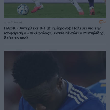
6
πριν 3 λεπτά
ΠΑΟΚ - Άντερλεχτ 0-1 (Β' ημίχρονο): Παλεύει για την
ισοφάριση ο «Δικέφαλος», έχασε πέναλτι ο Μιχαηλίδης,
δείτε το γκολ