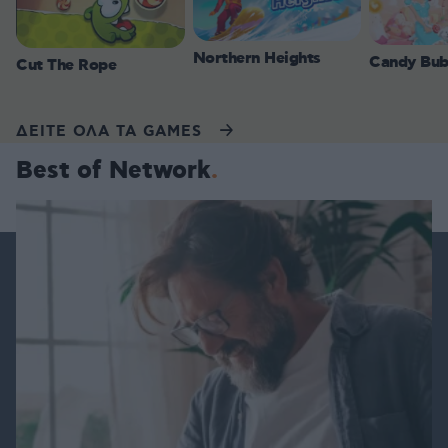
Northern Heights
Candy Bub
Cut The Rope
ΔΕΙΤΕ ΟΛΑ ΤΑ GAMES
Best of Network