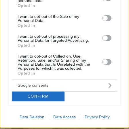
personal data.
ερχόμενη δεκαετία
grant or deny consent to Google and its third-party tags to
Opted In
use your data for below specified purposes in below Google
consent section.
I want to opt-out of the Sale of my
Personal Data.
Opted In
I want to opt-out of processing my
Personal Data for Targeted Advertising.
Opted In
I want to opt-out of Collection, Use,
Retention, Sale, and/or Sharing of my
Personal Data that Is Unrelated with the
Purposes for which it was collected.
Opted In
Google consents
CONFIRM
Data Deletion
Data Access
Privacy Policy