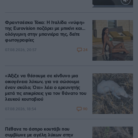
Loaded
:
100.00%
Φραντσέσκα Τόκα: Η Ιταλίδα «νύφη»
της Eurovision ποζάρει με μπικίνι και...
ολόγυμνη στην μπανιέρα της, δείτε
φωτογραφίες
24
07.08.2026, 20:57
«Άξιζε να θέσουμε σε κίνδυνο μια
οικογένεια λύκων, για να σώσουμε
έναν σκύλο; Όχι» λέει ο ερευνητής
μετά τις επικρίσεις για τον θάνατο του
λευκού κουταβιού
90
07.08.2026, 18:54
Πέθανε το άσπρο κουτάβι που
συμβίωνε με αγέλη λύκων στην