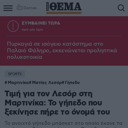
Games
ΣΥΜΒΑΙΝΕΙ ΤΩΡΑ
πριν μία ώρα
Πυρκαγιά σε ισόγειο κατάστημα στο
Παλαιό Φάληρο, εκκενώνεται προληπτικά
πολυκατοικία
SPORTS
Μαρτινίκα
Ματίας Λεσόρ
Γήπεδο
Τιμή για τον Λεσόρ στη
Μαρτινίκα: Το γήπεδο που
ξεκίνησε πήρε το όνομά του
Το ανοιχτό γήπεδο μπάσκετ στο οποίο έκανε τα