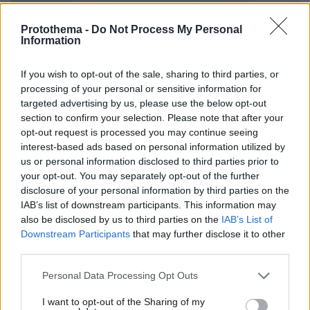
Protothema -
Do Not Process My Personal
Information
If you wish to opt-out of the sale, sharing to third parties, or
processing of your personal or sensitive information for
targeted advertising by us, please use the below opt-out
section to confirm your selection. Please note that after your
opt-out request is processed you may continue seeing
interest-based ads based on personal information utilized by
us or personal information disclosed to third parties prior to
your opt-out. You may separately opt-out of the further
disclosure of your personal information by third parties on the
IAB’s list of downstream participants. This information may
also be disclosed by us to third parties on the
IAB’s List of
Downstream Participants
that may further disclose it to other
third parties.
Please note that this website/app uses one or more Google
Personal Data Processing Opt Outs
07.08.2026, 20:16
services and may gather and store information including but
Άλλος για data center; Επενδύσεις €50 δισ. την
not limited to your visit or usage behaviour. You may click to
I want to opt-out of the Sharing of my