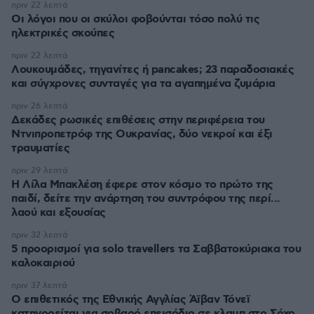
πριν 22 λεπτά
Οι λόγοι που οι σκύλοι φοβούνται τόσο πολύ τις
ηλεκτρικές σκούπες
πριν 22 λεπτά
Λουκουμάδες, τηγανίτες ή pancakes; 23 παραδοσιακές
και σύγχρονες συνταγές για τα αγαπημένα ζυμάρια
πριν 26 λεπτά
Δεκάδες ρωσικές επιθέσεις στην περιφέρεια του
Ντνιπροπετρόφ της Ουκρανίας, δύο νεκροί και έξι
τραυματίες
πριν 29 λεπτά
Η Λίλα Μπακλέση έφερε στον κόσμο το πρώτο της
παιδί, δείτε την ανάρτηση του συντρόφου της περί...
λαού και εξουσίας
πριν 32 λεπτά
5 προορισμοί για solo travellers τα Σαββατοκύριακα του
καλοκαιριού
πριν 37 λεπτά
Ο επιθετικός της Εθνικής Αγγλίας Άϊβαν Τόνεϊ
κατηγορείται για σοβαρό επεισόδιο σε κλαμπ στο Σόχο