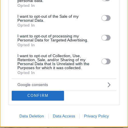
personal data.
grant or deny consent to Google and its third-party tags to
Opted In
use your data for below specified purposes in below Google
consent section.
I want to opt-out of the Sale of my
Personal Data.
Opted In
I want to opt-out of processing my
Personal Data for Targeted Advertising.
07.08.2026, 07:19
Opted In
«Δεν το πιστεύουμε», λένε οι Αμερικανοί που
υιοθέτησαν τον Αφγανό στη Λέσβο - Η αρχική
I want to opt-out of Collection, Use,
Retention, Sale, and/or Sharing of my
εκδοχή για το φονικό στην Κυψέλη και η σιωπή
Personal Data that Is Unrelated with the
στην απολογία
Purposes for which it was collected.
Opted In
Google consents
CONFIRM
Data Deletion
Data Access
Privacy Policy