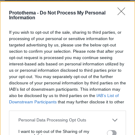
07.08.2026, 13:17
Protothema -
Do Not Process My Personal
Ο οδηγός του φορτηγού περιγράφει πώς έγινε το
Information
τροχαίο με τους νεκρούς μάνα και γιο στις Σέρρες,
η 43χρονη και ο 21χρονος πήγαιναν μαζί για
If you wish to opt-out of the sale, sharing to third parties, or
δουλειά
processing of your personal or sensitive information for
targeted advertising by us, please use the below opt-out
section to confirm your selection. Please note that after your
opt-out request is processed you may continue seeing
interest-based ads based on personal information utilized by
us or personal information disclosed to third parties prior to
your opt-out. You may separately opt-out of the further
disclosure of your personal information by third parties on the
IAB’s list of downstream participants. This information may
also be disclosed by us to third parties on the
IAB’s List of
Downstream Participants
that may further disclose it to other
third parties.
Please note that this website/app uses one or more Google
Personal Data Processing Opt Outs
services and may gather and store information including but
not limited to your visit or usage behaviour. You may click to
I want to opt-out of the Sharing of my