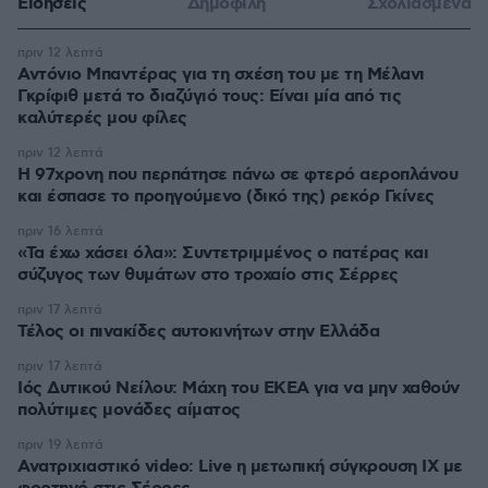
Ειδήσεις
Δημοφιλή
Σχολιασμένα
πριν 12 λεπτά
Αντόνιο Μπαντέρας για τη σχέση του με τη Μέλανι
Γκρίφιθ μετά το διαζύγιό τους: Είναι μία από τις
καλύτερές μου φίλες
πριν 12 λεπτά
Η 97χρονη που περπάτησε πάνω σε φτερό αεροπλάνου
και έσπασε το προηγούμενο (δικό της) ρεκόρ Γκίνες
πριν 16 λεπτά
«Τα έχω χάσει όλα»: Συντετριμμένος ο πατέρας και
σύζυγος των θυμάτων στο τροχαίο στις Σέρρες
πριν 17 λεπτά
Τέλος οι πινακίδες αυτοκινήτων στην Ελλάδα
πριν 17 λεπτά
Ιός Δυτικού Νείλου: Μάχη του ΕΚΕΑ για να μην χαθούν
πολύτιμες μονάδες αίματος
πριν 19 λεπτά
Ανατριχιαστικό video: Live η μετωπική σύγκρουση ΙΧ με