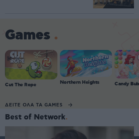
Games
Northern Heights
Candy Bub
Cut The Rope
ΔΕΙΤΕ ΟΛΑ ΤΑ GAMES
Best of Network