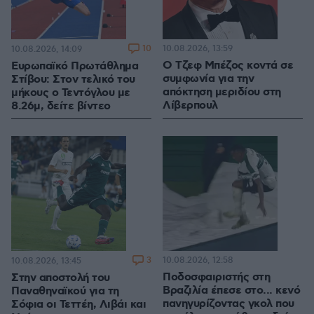
10
10.08.2026, 13:59
10.08.2026, 14:09
Ο Τζεφ Μπέζος κοντά σε
Ευρωπαϊκό Πρωτάθλημα
συμφωνία για την
Στίβου: Στον τελικό του
απόκτηση μεριδίου στη
μήκους ο Τεντόγλου με
Λίβερπουλ
8.26μ, δείτε βίντεο
3
10.08.2026, 12:58
10.08.2026, 13:45
Ποδοσφαιριστής στη
Στην αποστολή του
Βραζιλία έπεσε στο... κενό
Παναθηναϊκού για τη
πανηγυρίζοντας γκολ που
Σόφια οι Τεττέη, Λιβάι και