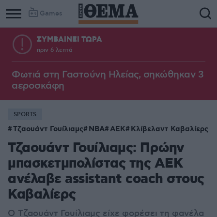
Games
ΣΥΜΒΑΙΝΕΙ ΤΩΡΑ
πριν 6 λεπτά
Φωτιά στη Γαστούνη Ηλείας, σηκώθηκαν 3
αεροσκάφη
SPORTS
Τζαουάντ Γουίλιαμς
NBA
ΑΕΚ
Κλίβελαντ Καβαλίερς
Τζαουάντ Γουίλιαμς: Πρώην
μπασκετμπολίστας της ΑΕΚ
ανέλαβε assistant coach στους
Καβαλίερς
Ο Τζαουάντ Γουίλιαμς είχε φορέσει τη φανέλα