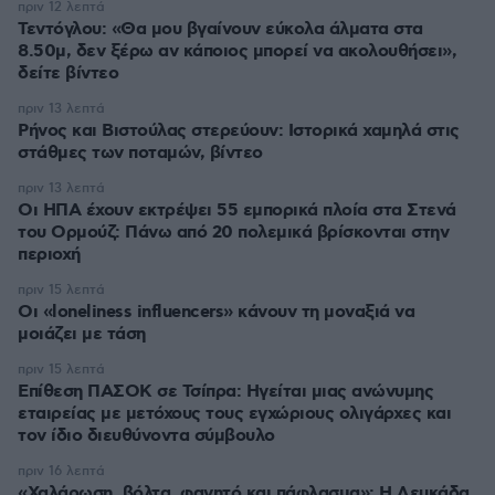
πριν 12 λεπτά
Τεντόγλου: «Θα μου βγαίνουν εύκολα άλματα στα
8.50μ, δεν ξέρω αν κάποιος μπορεί να ακολουθήσει»,
δείτε βίντεο
πριν 13 λεπτά
Ρήνος και Βιστούλας στερεύουν: Ιστορικά χαμηλά στις
στάθμες των ποταμών, βίντεο
πριν 13 λεπτά
Οι ΗΠΑ έχουν εκτρέψει 55 εμπορικά πλοία στα Στενά
του Ορμούζ: Πάνω από 20 πολεμικά βρίσκονται στην
περιοχή
πριν 15 λεπτά
Οι «loneliness influencers» κάνουν τη μοναξιά να
μοιάζει με τάση
πριν 15 λεπτά
Επίθεση ΠΑΣΟΚ σε Τσίπρα: Ηγείται μιας ανώνυμης
εταιρείας με μετόχους τους εγχώριους ολιγάρχες και
τον ίδιο διευθύνοντα σύμβουλο
πριν 16 λεπτά
«Χαλάρωση, βόλτα, φαγητό και πάφλασμα»: Η Λευκάδα