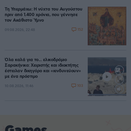
Τη Υπερμάχω: Η νύχτα του Αυγούστου
πριν από 1.400 χρόνια, που γέννησε
τον Ακάθιστο Ύμνο
152
09.08.2026, 22:48
Όλα καλά για το... ελικοδρόμιο
Σαρακήνικο: Χειριστής και ιδιοκτήτης
έστειλαν δικηγόρο και «κινδυνεύουν»
με ένα πρόστιμο
103
10.08.2026, 11:46
Loaded
:
100.00%
Games