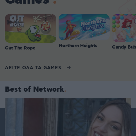
Northern Heights
Candy Bub
Cut The Rope
ΔΕΙΤΕ ΟΛΑ ΤΑ GAMES
Best of Network