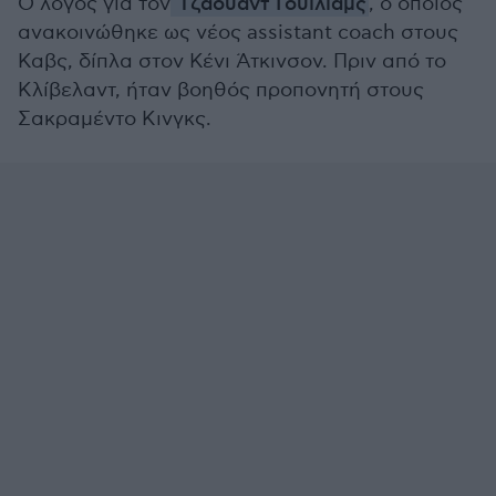
Ο λόγος για τον
Τζαουάντ Γουίλιαμς
, ο οποίος
ανακοινώθηκε ως νέος assistant coach στους
Καβς, δίπλα στον Κένι Άτκινσον. Πριν από το
Κλίβελαντ, ήταν βοηθός προπονητή στους
Σακραμέντο Κινγκς.