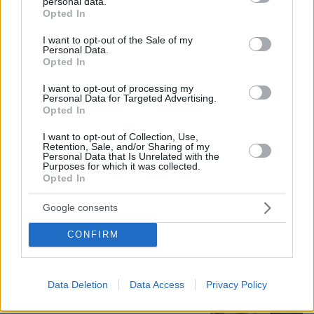
personal data.
grant or deny consent to Google and its third-party tags to
Opted In
use your data for below specified purposes in below Google
consent section.
I want to opt-out of the Sale of my
Personal Data.
Opted In
10.08.2026, 12:21
«Δεν ήταν κοντά στο παιδί και πριν έναν μήνα το
I want to opt-out of processing my
είχε αφήσει ξανά μόνο» ισχυρίζεται ο ιδιοκτήτης
Personal Data for Targeted Advertising.
του beach bar για τον πατέρα του 4χρονου στην
Opted In
Πάρο
I want to opt-out of Collection, Use,
Retention, Sale, and/or Sharing of my
Personal Data that Is Unrelated with the
Η 24χρονη αριστούχος της Ιατρικής
Purposes for which it was collected.
Αθηνών, που διάβασε τον Ιπποκρατικό
Opted In
Όρκο, μιλά για τον «άριστο γιατρό»
Google consents
81
10.08.2026, 08:09
CONFIRM
Data Deletion
Data Access
Privacy Policy
Πέθανε ο σπουδαίος διανοούμενος,
Στέλιος Ράμφος σε ηλικία 87 ετών