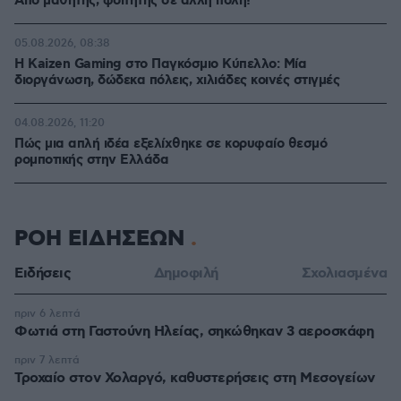
Από μαθητής, φοιτητής σε άλλη πόλη!
05.08.2026, 08:38
H Kaizen Gaming στο Παγκόσμιο Kύπελλο: Μία
διοργάνωση, δώδεκα πόλεις, χιλιάδες κοινές στιγμές
04.08.2026, 11:20
Πώς μια απλή ιδέα εξελίχθηκε σε κορυφαίο θεσμό
ρομποτικής στην Ελλάδα
ΡΟΗ ΕΙΔΗΣΕΩΝ
Ειδήσεις
Δημοφιλή
Σχολιασμένα
πριν 6 λεπτά
Φωτιά στη Γαστούνη Ηλείας, σηκώθηκαν 3 αεροσκάφη
πριν 7 λεπτά
Τροχαίο στον Χολαργό, καθυστερήσεις στη Μεσογείων