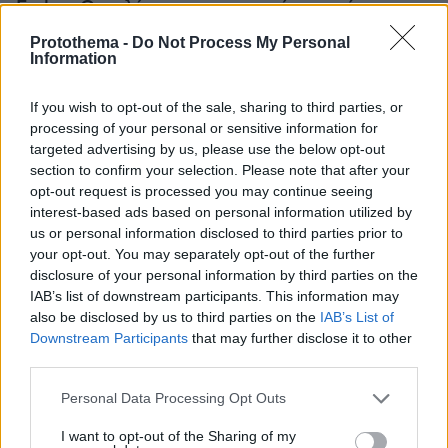
Forbes: Οι καλύτεροι προορισμοί στον κόσμο για
να ζήσεις μετά την σύνταξη, ανάμεσά τους και
Protothema -
Do Not Process My Personal
τέσσερις πόλεις της Ελλάδας
Information
If you wish to opt-out of the sale, sharing to third parties, or
processing of your personal or sensitive information for
targeted advertising by us, please use the below opt-out
section to confirm your selection. Please note that after your
opt-out request is processed you may continue seeing
interest-based ads based on personal information utilized by
us or personal information disclosed to third parties prior to
your opt-out. You may separately opt-out of the further
disclosure of your personal information by third parties on the
IAB’s list of downstream participants. This information may
also be disclosed by us to third parties on the
IAB’s List of
Downstream Participants
that may further disclose it to other
third parties.
Please note that this website/app uses one or more Google
Personal Data Processing Opt Outs
services and may gather and store information including but
not limited to your visit or usage behaviour. You may click to
I want to opt-out of the Sharing of my