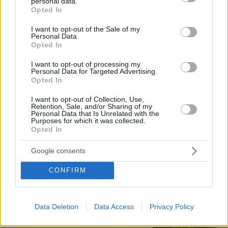
personal data.
grant or deny consent to Google and its third-party tags to
Το σπίτι του τρόμου στο Άινταχο: Η
Opted In
use your data for below specified purposes in below Google
νύχτα που τέσσερις φοιτητές
consent section.
δολοφονήθηκαν μέσα σε λίγα λεπτά
I want to opt-out of the Sale of my
Personal Data.
Opted In
25
09.08.2026, 08:33
I want to opt-out of processing my
Personal Data for Targeted Advertising.
Opted In
Οι τελευταίες μέρες της 49χρονης
I want to opt-out of Collection, Use,
Retention, Sale, and/or Sharing of my
TikToker που διαγνώστηκε με
Personal Data that Is Unrelated with the
Αλτσχάιμερ και επέλεξε την ιατρικώς
Purposes for which it was collected.
υποβοηθούμενη αυτοκτονία
Opted In
09.08.2026, 12:07
Google consents
CONFIRM
Νεαρός Παλαιστίνιος κλείδωσε
ανήλικη στο σπίτι του στα Χανιά, την
έσωσαν οι φωνές της
Data Deletion
Data Access
Privacy Policy
82
09.08.2026, 10:38