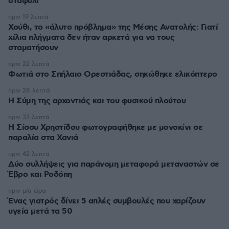
σταφύλι
πριν 19 λεπτά
Χούθι, το «άλυτο πρόβλημα» της Μέσης Ανατολής: Γιατί
χίλια πλήγματα δεν ήταν αρκετά για να τους
σταματήσουν
πριν 22 λεπτά
Φωτιά στο Σπήλαιο Ορεστιάδας, σηκώθηκε ελικόπτερο
πριν 28 λεπτά
Η Σύμη της αρχοντιάς και του φυσικού πλούτου
πριν 33 λεπτά
Η Σίσσυ Χρηστίδου φωτογραφήθηκε με μονοκίνι σε
παραλία στα Χανιά
πριν 42 λεπτά
Δύο συλλήψεις για παράνομη μεταφορά μεταναστών σε
Έβρο και Ροδόπη
πριν μία ώρα
Ένας γιατρός δίνει 5 απλές συμβουλές που χαρίζουν
υγεία μετά τα 50