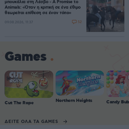
μπουκάλια στη Λέσβο - A Promise to
Animals: «Όταν η κριτική σε ένα έθιμο
θεωρείται επίθεση σε έναν τόπο»
52
09.08.2026, 11:37
Games
Northern Heights
Candy Bub
Cut The Rope
ΔΕΙΤΕ ΟΛΑ ΤΑ GAMES