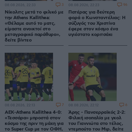
3
96
08.08.2026, 22:33
08.08.2026, 22:23
Νίκολιτς μετά το φιλικό με
Πατέρας για δεύτερη
την Athens Kallithea:
φορά ο Κωνσταντέλιας: Η
«Θέλαμε αυτό το ματς,
σύζυγός του Χριστίνα
είμαστε ανοικτοί στο
έφερε στον κόσμο ένα
μεταγραφικό παράθυρο»,
υγιέστατο κοριτσάκι
δείτε βίντεο
7
6
08.08.2026, 22:13
08.08.2026, 22:12
ΑΕΚ-Athens Kallithea 4-0:
Άρης - Πανσερραϊκός 2-2:
«Τεσσάρα» μπροστά στον
Φιλική ισοπαλία με γκολ
κόσμο της πριν τη μάχη για
του Γιαννιώτα στο τέλος,
το Super Cup με τον ΟΦΗ,
ντεμπούτο του Μιρ, δείτε