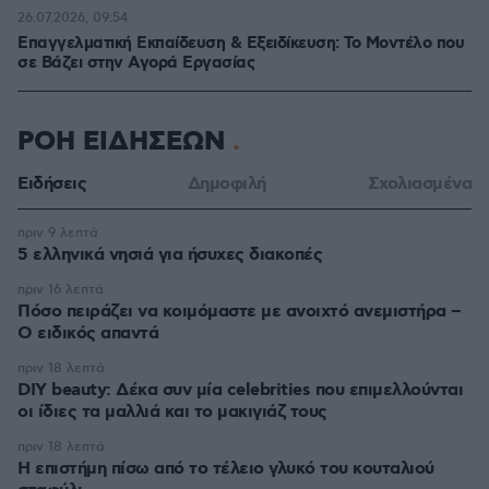
26.07.2026, 09:54
Επαγγελματική Εκπαίδευση & Εξειδίκευση: Το Mοντέλο που
σε Bάζει στην Aγορά Eργασίας
ΡΟΗ ΕΙΔΗΣΕΩΝ
Ειδήσεις
Δημοφιλή
Σχολιασμένα
πριν 9 λεπτά
5 ελληνικά νησιά για ήσυχες διακοπές
πριν 16 λεπτά
Πόσο πειράζει να κοιμόμαστε με ανοιχτό ανεμιστήρα –
Ο ειδικός απαντά
πριν 18 λεπτά
DIY beauty: Δέκα συν μία celebrities που επιμελλούνται
οι ίδιες τα μαλλιά και το μακιγιάζ τους
πριν 18 λεπτά
Η επιστήμη πίσω από το τέλειο γλυκό του κουταλιού