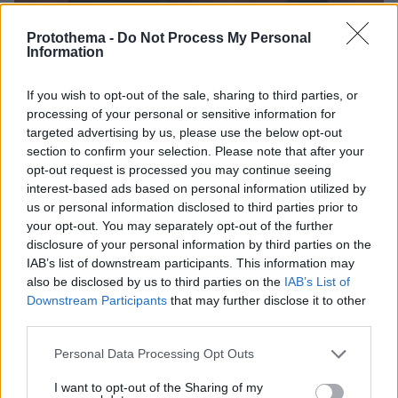
Protothema -
Do Not Process My Personal
Information
If you wish to opt-out of the sale, sharing to third parties, or
processing of your personal or sensitive information for
targeted advertising by us, please use the below opt-out
section to confirm your selection. Please note that after your
opt-out request is processed you may continue seeing
interest-based ads based on personal information utilized by
us or personal information disclosed to third parties prior to
your opt-out. You may separately opt-out of the further
disclosure of your personal information by third parties on the
IAB’s list of downstream participants. This information may
also be disclosed by us to third parties on the
IAB’s List of
Loaded
:
100.00%
Downstream Participants
that may further disclose it to other
09.08.2026, 12:09
third parties.
Νέα ανάφλεξη στη Μέση Ανατολή: Οι Χούθι
χτύπησαν εγκατάσταση της Aramco, το Ιράν βάζει
Please note that this website/app uses one or more Google
Personal Data Processing Opt Outs
πιο σκληρούς όρους για τα Στενά του Ορμούζ
services and may gather and store information including but
not limited to your visit or usage behaviour. You may click to
I want to opt-out of the Sharing of my