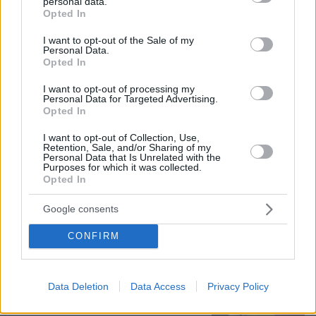
personal data.
grant or deny consent to Google and its third-party tags to
πυροσβέστες και εναέρια, ζημιές σε
Opted In
use your data for below specified purposes in below Google
εργοστάσιο και κτηνοτροφικές
consent section.
μονάδες
I want to opt-out of the Sale of my
Personal Data.
49
10.08.2026, 12:00
Opted In
Loaded
:
100.00%
I want to opt-out of processing my
Personal Data for Targeted Advertising.
Όλα καλά για το... ελικοδρόμιο
Opted In
Σαρακήνικο: Χειριστής και ιδιοκτήτης
έστειλαν δικηγόρο και «κινδυνεύουν»
I want to opt-out of Collection, Use,
με ένα πρόστιμο
Retention, Sale, and/or Sharing of my
Personal Data that Is Unrelated with the
Purposes for which it was collected.
48
10.08.2026, 11:46
Opted In
Loaded
:
100.00%
Google consents
Τζόλης, Καρέτσας, Κουλιεράκης: Γιατί
CONFIRM
η Ευρώπη έδωσε €90 εκατ. για τρία
ταλέντα από την Ελλάδα
24
10.08.2026, 11:00
Data Deletion
Data Access
Privacy Policy