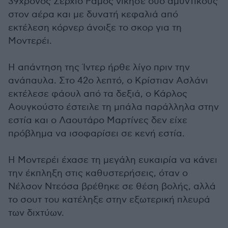
39χρονος Σέρχιο Ράμος νίκησε δύο αμυντικούς
στον αέρα και με δυνατή κεφαλιά από
εκτέλεση κόρνερ άνοιξε το σκορ για τη
Μοντερέι.
Η απάντηση της Ίντερ ήρθε λίγο πριν την
ανάπαυλα. Στο 42ο λεπτό, ο Κρίστιαν Ασλάνι
εκτέλεσε φάουλ από τα δεξιά, ο Κάρλος
Αουγκούστο έστειλε τη μπάλα παράλληλα στην
εστία και ο Λαουτάρο Μαρτίνες δεν είχε
πρόβλημα να ισοφαρίσει σε κενή εστία.
Η Μοντερέι έχασε τη μεγάλη ευκαιρία να κάνει
την έκπληξη στις καθυστερήσεις, όταν ο
Νέλσον Ντεόσα βρέθηκε σε θέση βολής, αλλά
το σουτ του κατέληξε στην εξωτερική πλευρά
των διχτύων.