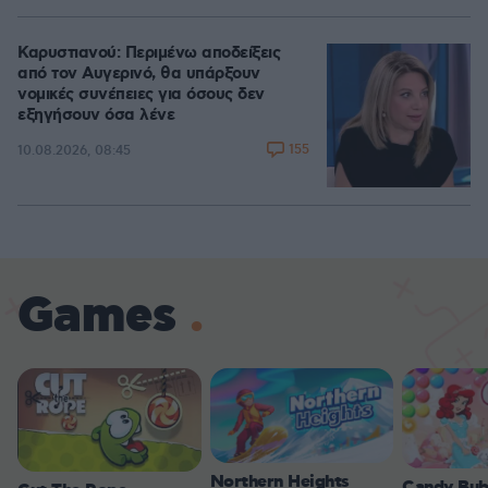
Καρυστιανού: Περιμένω αποδείξεις
από τον Αυγερινό, θα υπάρξουν
νομικές συνέπειες για όσους δεν
εξηγήσουν όσα λένε
155
10.08.2026, 08:45
Games
Northern Heights
Candy Bub