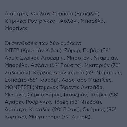
Διαιτητής: Ουίλτον Σαμπάιο (Βραζιλία)
Κίτρινες: Ροντρίγκες - Ασλάνι, Μπαρέλα,
Μαρτίνες
Οι συνθέσεις των δύο ομάδων:
ΙΝΤΕΡ (Κριστιάν Κίβου): Ζόμερ, Παβάρ (58’
Λουίς Ενρίκε), Ατσέρμπι, Μπαστόνι, Νταρμιάν,
Μπαρέλα, Ασλάνι (69’ Σούσιτς), Μκιταριάν (78’
Ζαλέφσκι), Κάρλος Αουγκούστο (69’ Ντιμάρκο),
Εσπόζιτο (58’ Τουράμ), Λαουτάρο Μαρτίνες.
ΜΟΝΤΕΡΕΪ (Ντομενέκ Τόρεντ): Αντράδα,
Μεντίνα, Σέρχιο Ράμος, Γκουζμάν, Τσάβες (58’
Αγκίρε), Ροδρίγκες, Τόρες (58’ Ντεόσα),
Αρτέαγα, Καναλές (90’ Ρόχας), Οκάμπος (90’
Κορτίσο), Μπερτεράμε (79’ Αμπρίζ).