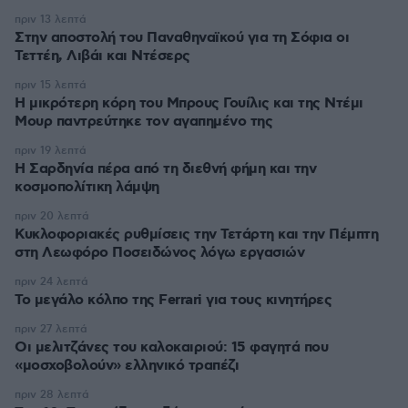
πριν 13 λεπτά
Στην αποστολή του Παναθηναϊκού για τη Σόφια οι
Τεττέη, Λιβάι και Ντέσερς
πριν 15 λεπτά
Η μικρότερη κόρη του Μπρους Γουίλις και της Ντέμι
Μουρ παντρεύτηκε τον αγαπημένο της
πριν 19 λεπτά
Η Σαρδηνία πέρα από τη διεθνή φήμη και την
κοσμοπολίτικη λάμψη
πριν 20 λεπτά
Κυκλοφοριακές ρυθμίσεις την Τετάρτη και την Πέμπτη
στη Λεωφόρο Ποσειδώνος λόγω εργασιών
πριν 24 λεπτά
Το μεγάλο κόλπο της Ferrari για τους κινητήρες
πριν 27 λεπτά
Οι μελιτζάνες του καλοκαιριού: 15 φαγητά που
«μοσχοβολούν» ελληνικό τραπέζι
πριν 28 λεπτά