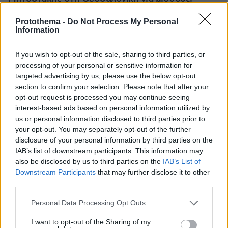
συντάξεις, επιχειρήσεις, αγρότες και στεγαστικό
Protothema -
Do Not Process My Personal
Information
Η 24χρονη αριστούχος της Ιατρικής
Αθηνών, που διάβασε τον Ιπποκρατικό
If you wish to opt-out of the sale, sharing to third parties, or
Όρκο, μιλά για τον «άριστο γιατρό»
processing of your personal or sensitive information for
targeted advertising by us, please use the below opt-out
68
10.08.2026, 08:09
section to confirm your selection. Please note that after your
opt-out request is processed you may continue seeing
interest-based ads based on personal information utilized by
us or personal information disclosed to third parties prior to
Τη Υπερμάχω: Η νύχτα του Αυγούστου
your opt-out. You may separately opt-out of the further
πριν από 1.400 χρόνια, που γέννησε
disclosure of your personal information by third parties on the
τον Ακάθιστο Ύμνο
IAB’s list of downstream participants. This information may
also be disclosed by us to third parties on the
IAB’s List of
138
09.08.2026, 22:48
Downstream Participants
that may further disclose it to other
third parties.
Please note that this website/app uses one or more Google
Personal Data Processing Opt Outs
services and may gather and store information including but
Βελτιώθηκε η εικόνα της φωτιάς στον
not limited to your visit or usage behaviour. You may click to
I want to opt-out of the Sharing of my
Κουβαρά: Στο σημείο πάνω από 200