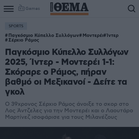
Games
SPORTS
Παγκόσμιο Κύπελλο Συλλόγων
Μοντερέι
Ίντερ
Σέρχιο Ράμος
Παγκόσμιο Κύπελλο Συλλόγων
2025, Ίντερ - Μοντερέι 1-1:
Σκόραρε ο Ράμος, πήραν
βαθμό οι Μεξικανοί - Δείτε τα
γκολ
Ο 39χρονος Σέρχιο Ράμος άνοιξε το σκορ στο
Λος Άντζελες για την Μοντερέι και ο Λαουτάρο
Μαρτίνεζ ισοφάρισε για τους Μιλανέζους