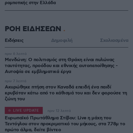
ρομποτικής στην Ελλάδα
ΡΟΗ ΕΙΔΗΣΕΩΝ
Ειδήσεις
Δημοφιλή
Σχολιασμένα
πριν 6 λεπτά
Μενδώνη: Ο πολιτισμός στη Θράκη είναι πυλώνας
ταυτότητας, προόδου και εθνικής αυτοπεποίθησης -
Αυτοψία σε εμβληματικά έργα
πριν 7 λεπτά
Ακυρώθηκε πτήση στον Καναδά επειδή ένα παιδί
κρυβόταν κάτω από το κάθισμά του και δεν φορούσε τη
ζώνη του
LIVE UPDATE
πριν 12 λεπτά
Ευρωπαϊκό Πρωτάθλημα Στίβου: Live η μάχη του
Τεντόγλου στον προκριματικό του μήκους, στα 7.78μ το
πρώτο άλμα, δείτε βίντεο