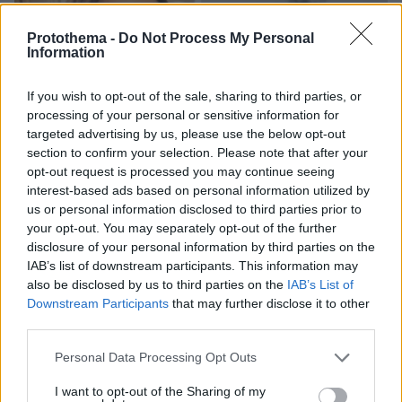
Protothema -
Do Not Process My Personal
Information
If you wish to opt-out of the sale, sharing to third parties, or
processing of your personal or sensitive information for
targeted advertising by us, please use the below opt-out
section to confirm your selection. Please note that after your
opt-out request is processed you may continue seeing
interest-based ads based on personal information utilized by
us or personal information disclosed to third parties prior to
your opt-out. You may separately opt-out of the further
disclosure of your personal information by third parties on the
IAB’s list of downstream participants. This information may
also be disclosed by us to third parties on the
IAB’s List of
Downstream Participants
that may further disclose it to other
third parties.
07.08.2026, 22:54
Please note that this website/app uses one or more Google
Personal Data Processing Opt Outs
Ο «Δράκος» του Λονδίνου: 40χρονος με
services and may gather and store information including but
προβλήματα όρασης σκότωνε και βίαζε γυναίκες,
not limited to your visit or usage behaviour. You may click to
I want to opt-out of the Sharing of my