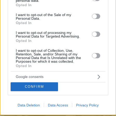
η αστυνομία τον είχε συλλάβει και τον άφησε
personal data.
grant or deny consent to Google and its third-party tags to
Opted In
ελεύθερο
use your data for below specified purposes in below Google
consent section.
I want to opt-out of the Sale of my
Personal Data.
Opted In
I want to opt-out of processing my
Personal Data for Targeted Advertising.
Opted In
I want to opt-out of Collection, Use,
Retention, Sale, and/or Sharing of my
Personal Data that Is Unrelated with the
Purposes for which it was collected.
Opted In
Google consents
CONFIRM
Data Deletion
Data Access
Privacy Policy