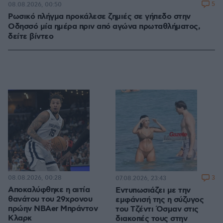
5
08.08.2026, 00:50
Ρωσικό πλήγμα προκάλεσε ζημιές σε γήπεδο στην
Οδησσό μία ημέρα πριν από αγώνα πρωταθλήματος,
δείτε βίντεο
08.08.2026, 00:28
3
07.08.2026, 23:43
Αποκαλύφθηκε η αιτία
Εντυπωσιάζει με την
θανάτου του 29χρονου
εμφάνισή της η σύζυγος
πρώην NBAer Μπράντον
του Τζέντι Όσμαν στις
Κλαρκ
διακοπές τους στην