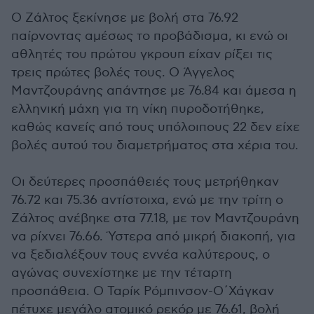
Ο Ζάλτος ξεκίνησε με βολή στα 76.92
παίρνοντας αμέσως το προβάδισμα, κι ενώ οι
αθλητές του πρώτου γκρουπ είχαν ρίξει τις
τρεις πρώτες βολές τους. Ο Άγγελος
Μαντζουράνης απάντησε με 76.84 και άμεσα η
ελληνική μάχη για τη νίκη πυροδοτήθηκε,
καθώς κανείς από τους υπόλοιπους 22 δεν είχε
βολές αυτού του διαμετρήματος στα χέρια του.
Οι δεύτερες προσπάθειές τους μετρήθηκαν
76.72 και 75.36 αντίστοιχα, ενώ με την τρίτη ο
Ζάλτος ανέβηκε στα 77.18, με τον Μαντζουράνη
να ρίχνει 76.66. Ύστερα από μικρή διακοπή, για
να ξεδιαλέξουν τους εννέα καλύτερους, ο
αγώνας συνεχίστηκε με την τέταρτη
προσπάθεια. Ο Ταρίκ Ρόμπινσον-Ο΄Χάγκαν
πέτυχε μεγάλο ατομικό ρεκόρ με 76.61, βολή