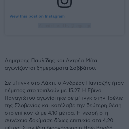
View this post on Instagram
A post shared by @segas.gr
Δημήτρης Παυλίδης και Αντρέα Μίτα
αγωνίζονται ξημερώματα Σαββάτου.
Σε μίτινγκ στο Λάχτι, ο Ανδρέας Πανταζής ήταν
πέμπτος στο τριπλούν με 15.27. Η Εβίνα
Παναγιώτου αγωνίστηκε σε μίτινγκ στην Τσέλιε
της Σλοβενίας και κατέλαβε την δεύτερη θέση
στο επί κοντώ με 4,10 μέτρα. Η νεαρή στη
συνέχεια δοκίμασε δίχως επιτυχία στα 4,20
μέτρα. Στην ίδια διοργάνωση η Ηρώ Βαρδή