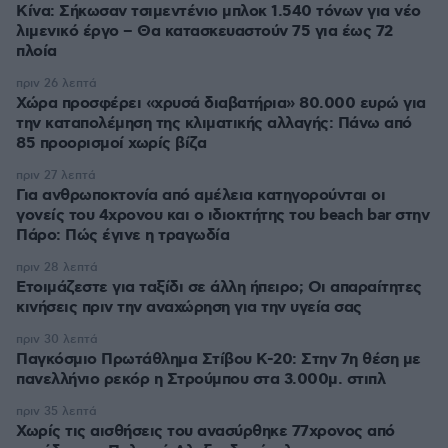
Κίνα: Σήκωσαν τσιμεντένιο μπλοκ 1.540 τόνων για νέο
λιμενικό έργο – Θα κατασκευαστούν 75 για έως 72
πλοία
πριν 26 λεπτά
Χώρα προσφέρει «χρυσά διαβατήρια» 80.000 ευρώ για
την καταπολέμηση της κλιματικής αλλαγής: Πάνω από
85 προορισμοί χωρίς βίζα
πριν 27 λεπτά
Για ανθρωποκτονία από αμέλεια κατηγορούνται οι
γονείς του 4χρονου και ο ιδιοκτήτης του beach bar στην
Πάρο: Πώς έγινε η τραγωδία
πριν 28 λεπτά
Ετοιμάζεστε για ταξίδι σε άλλη ήπειρο; Οι απαραίτητες
κινήσεις πριν την αναχώρηση για την υγεία σας
πριν 30 λεπτά
Παγκόσμιο Πρωτάθλημα Στίβου Κ-20: Στην 7η θέση με
πανελλήνιο ρεκόρ η Στρούμπου στα 3.000μ. στιπλ
πριν 35 λεπτά
Χωρίς τις αισθήσεις του ανασύρθηκε 77χρονος από