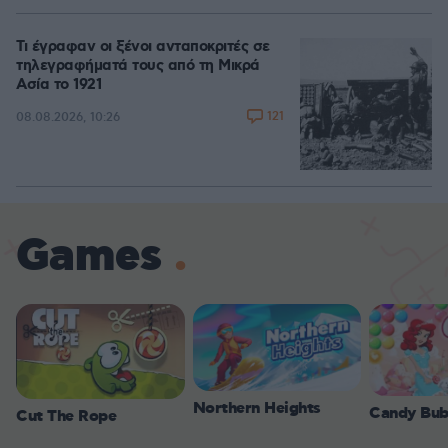
Τι έγραφαν οι ξένοι ανταποκριτές σε
τηλεγραφήματά τους από τη Μικρά
Ασία το 1921
121
08.08.2026, 10:26
Games
Northern Heights
Candy Bub
Cut The Rope