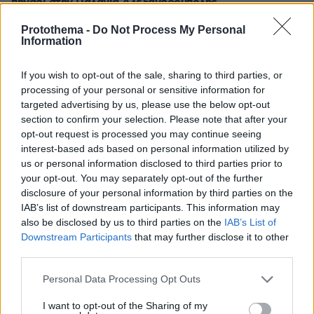
πηγάδι στην Παλαγιά Αλεξανδρούπολης
Protothema -
Do Not Process My Personal
Information
ΔΕΙΤΕ ΟΛΕΣ ΤΙΣ ΕΙΔΗΣΕΙΣ
If you wish to opt-out of the sale, sharing to third parties, or
processing of your personal or sensitive information for
ΤΑ ΠΙΟ ΔΗΜΟΦΙΛΗ
targeted advertising by us, please use the below opt-out
section to confirm your selection. Please note that after your
opt-out request is processed you may continue seeing
interest-based ads based on personal information utilized by
us or personal information disclosed to third parties prior to
your opt-out. You may separately opt-out of the further
disclosure of your personal information by third parties on the
IAB’s list of downstream participants. This information may
also be disclosed by us to third parties on the
IAB’s List of
Downstream Participants
that may further disclose it to other
third parties.
Please note that this website/app uses one or more Google
Personal Data Processing Opt Outs
services and may gather and store information including but
not limited to your visit or usage behaviour. You may click to
I want to opt-out of the Sharing of my