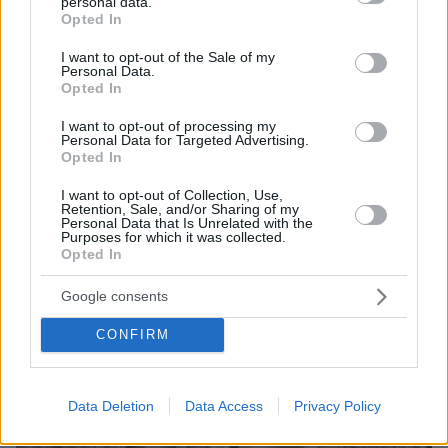
personal data.
grant or deny consent to Google and its third-party tags to
Opted In
use your data for below specified purposes in below Google
consent section.
I want to opt-out of the Sale of my
Personal Data.
Opted In
I want to opt-out of processing my
Personal Data for Targeted Advertising.
Opted In
08.08.2026, 19:36
Τραγωδία στην Πάρο: Πνίγηκε 4χρονος σε πισίνα
I want to opt-out of Collection, Use,
Retention, Sale, and/or Sharing of my
beach bar, βούτηξε ο μπάρμαν για να τον σώσει
Personal Data that Is Unrelated with the
Purposes for which it was collected.
Opted In
Google consents
CONFIRM
Data Deletion
Data Access
Privacy Policy