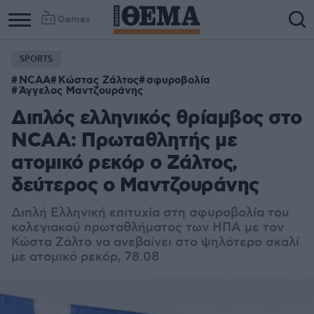
Games
SPORTS
Column
Column
NCAA
Κώστας Ζάλτος
σφυροβολία
1
2
Άγγελος Μαντζουράνης
Διπλός ελληνικός θρίαμβος στο
NCAA: Πρωταθλητής με
ατομικό ρεκόρ ο Ζάλτος,
δεύτερος ο Μαντζουράνης
Διπλή Ελληνική επιτυχία στη σφυροβολία του
κολεγιακού πρωταθλήματος των ΗΠΑ με τον
Κώστα Ζάλτο να ανεβαίνει στο ψηλότερο σκαλί
με ατομικό ρεκόρ, 78.08