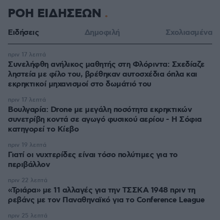
ΡΟΗ ΕΙΔΗΣΕΩΝ
Ειδήσεις
Δημοφιλή
Σχολιασμένα
πριν 17 λεπτά
Συνελήφθη ανήλικος μαθητής στη Φλόριντα: Σχεδίαζε
ληστεία με φίλο του, βρέθηκαν αυτοσχέδια όπλα και
εκρηκτικοί μηχανισμοί στο δωμάτιό του
πριν 17 λεπτά
Βουλγαρία: Drone με μεγάλη ποσότητα εκρηκτικών
συνετρίβη κοντά σε αγωγό φυσικού αερίου - Η Σόφια
κατηγορεί το Κίεβο
πριν 19 λεπτά
Γιατί οι νυχτερίδες είναι τόσο πολύτιμες για το
περιβάλλον
πριν 22 λεπτά
«Τριάρα» με 11 αλλαγές για την ΤΣΣΚΑ 1948 πριν τη
ρεβάνς με τον Παναθηναϊκό για το Conference League
πριν 25 λεπτά