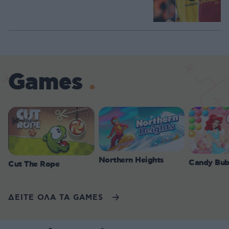
Games
Northern Heights
Candy Bub
Cut The Rope
ΔΕΙΤΕ ΟΛΑ ΤΑ GAMES