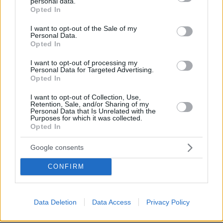
personal data.
grant or deny consent to Google and its third-party tags to
Opted In
πριν 15 λεπτά
use your data for below specified purposes in below Google
Έφτασαν στο αεροδρόμιο Ρόδου με 3.928 πακέτα
consent section.
I want to opt-out of the Sale of my
λαθραία τσιγάρα στις αποσκευές τους, συνελήφθησαν
Personal Data.
δύο γυναίκες
Opted In
πριν 22 λεπτά
I want to opt-out of processing my
Ναυαγοσώστης έδωσε μάχη με τα κύματα για να σώσει
Personal Data for Targeted Advertising.
Opted In
γυναίκα σε παραλία των Χανίων, δείτε βίντεο
πριν 25 λεπτά
I want to opt-out of Collection, Use,
Retention, Sale, and/or Sharing of my
Δεν εξετάζουμε επί του παρόντος την επιβολή τελών
Personal Data that Is Unrelated with the
διέλευσης από τα Στενά του Ορμούζ, λέει η Τεχεράνη
Purposes for which it was collected.
Opted In
πριν 28 λεπτά
Πρόγραμμα υποτροφιών Chevening για μεταπτυχιακές
Google consents
σπουδές στο Ηνωμένο Βασίλειο, τι ισχύει για την
Ελλάδα
CONFIRM
ΔΕΙΤΕ ΟΛΕΣ ΤΙΣ ΕΙΔΗΣΕΙΣ
Data Deletion
Data Access
Privacy Policy