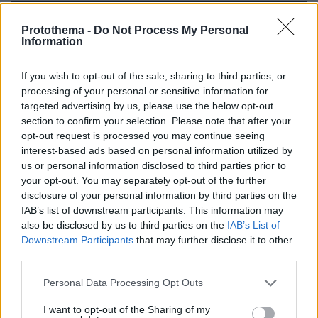
πριν 9 λεπτά
Protothema -
Do Not Process My Personal
Η Alexandria Ocasio-Cortez αποφάσισε να καταψύξει τα
Information
ωάριά της
πριν 9 λεπτά
If you wish to opt-out of the sale, sharing to third parties, or
Οι Έλληνες και η γραβιέρα: Πώς έγινε το δεύτερο πιο
processing of your personal or sensitive information for
δημοφιλές τυρί της χώρας
targeted advertising by us, please use the below opt-out
πριν 9 λεπτά
section to confirm your selection. Please note that after your
Πώς μπορούμε να βοηθήσουμε τις γάτες που ζουν στις
opt-out request is processed you may continue seeing
γατοαποικίες της γειτονιάς μας
interest-based ads based on personal information utilized by
us or personal information disclosed to third parties prior to
πριν 10 λεπτά
your opt-out. You may separately opt-out of the further
Όταν τα δέντρα... μιλούν: Τι μπορούν να αποκαλύψουν
disclosure of your personal information by third parties on the
για την υγεία τους στοιχεία όπως η ροή των χυμών τους
IAB’s list of downstream participants. This information may
πριν 11 λεπτά
also be disclosed by us to third parties on the
IAB’s List of
Ποδοσφαιριστής στη Βραζιλία έπεσε στο... κενό
Downstream Participants
that may further disclose it to other
πανηγυρίζοντας γκολ που εν τέλει ακυρώθηκε, δείτε
third parties.
βίντεο
Please note that this website/app uses one or more Google
Personal Data Processing Opt Outs
πριν 12 λεπτά
services and may gather and store information including but
Ευρωπαϊκό Πρωτάθλημα Στίβου: Live η μάχη του
not limited to your visit or usage behaviour. You may click to
I want to opt-out of the Sharing of my
Τεντόγλου στον προκριματικό του μήκους