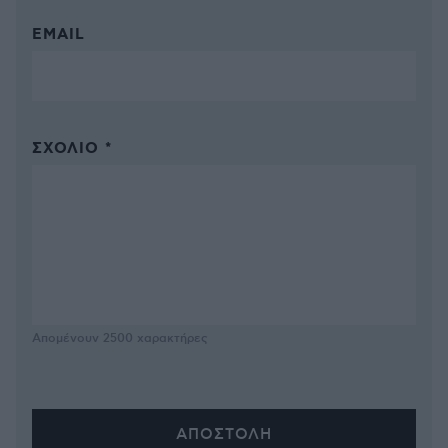
EMAIL
ΣΧΌΛΙΟ *
Απομένουν
2500
χαρακτήρες