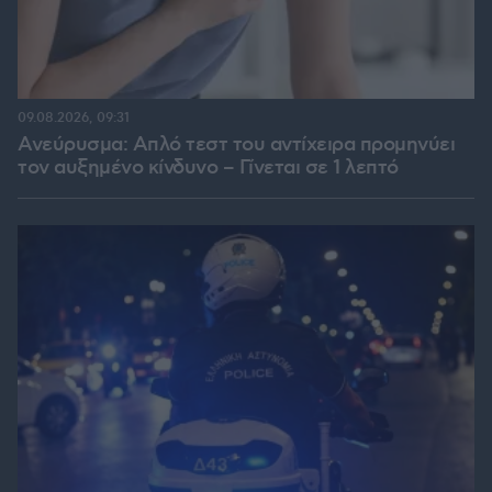
09.08.2026, 09:31
Ανεύρυσμα: Απλό τεστ του αντίχειρα προμηνύει
τον αυξημένο κίνδυνο – Γίνεται σε 1 λεπτό