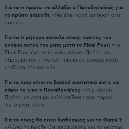
Για το τι πρέπει να αλλάξει ο Παναθηναϊκός για
το πρώτο παιχνίδι:
«Να έχει καλή επίδοση στο
παρκέ».
Για το τι μήνυμα έστειλε στους παίκτες του
ενόψει αυτού του ματς μετά το Final Four:
«Το
Final Four έχει τελειώσει πλέον. Πρέπει να
πάρουμε τον τίτλο και πρέπει να έχουμε καλή
επίδοση στο παρκέ».
Για το ποιο είναι το βασικό συστατικό ώστε να
πάρει τη νίκη ο Παναθηναϊκός:
«Η επίδοση.
Πρέπει να έχουμε καλή επίδοση στο παρκέ.
Αυτό είναι όλο».
Για το ποιος θα είναι διαθέσιμος για το Game 1:
«Αύριο το βράδυ θα αποφασίσω για το ρόστερ.