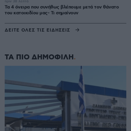
πριν 38 λεπτά
Τα 4 όνειρα που συνήθως βλέπουμε μετά τον θάνατο
του κατοικιδίου μας- Τι σημαίνουν
ΔΕΙΤΕ ΟΛΕΣ ΤΙΣ ΕΙΔΗΣΕΙΣ
ΤΑ ΠΙΟ ΔΗΜΟΦΙΛΗ