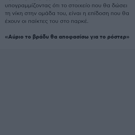
υπογραμμίζοντας ότι το στοιχείο που θα δώσει
τη νίκη στην ομάδα του, είναι η επίδοση που θα
έχουν οι παίκτες του στο παρκέ.
«Αύριο το βράδυ θα αποφασίσω για το ρόστερ»