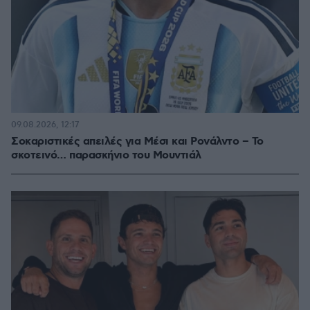
09.08.2026, 12:17
Σοκαριστικές απειλές για Μέσι και Ρονάλντο – Το
σκοτεινό… παρασκήνιο του Μουντιάλ