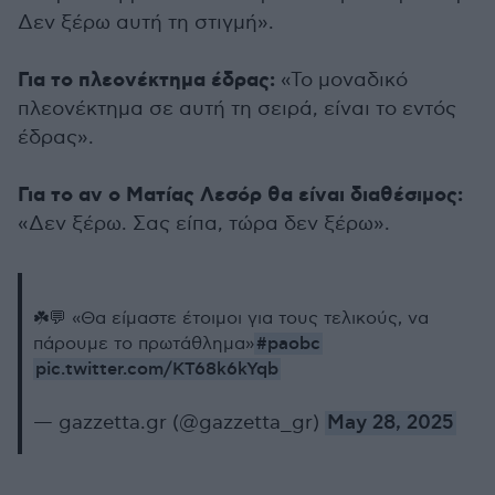
Δεν ξέρω αυτή τη στιγμή».
Για το πλεονέκτημα έδρας:
«Το μοναδικό
πλεονέκτημα σε αυτή τη σειρά, είναι το εντός
έδρας».
Για το αν ο Ματίας Λεσόρ θα είναι διαθέσιμος:
«Δεν ξέρω. Σας είπα, τώρα δεν ξέρω».
☘️💬 «Θα είμαστε έτοιμοι για τους τελικούς, να
#paobc
πάρουμε το πρωτάθλημα»
pic.twitter.com/KT68k6kYqb
— gazzetta.gr (@gazzetta_gr)
May 28, 2025