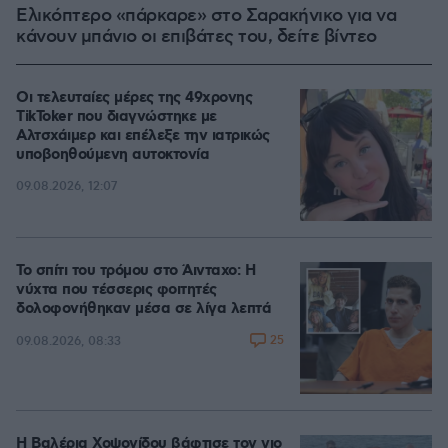
Ελικόπτερο «πάρκαρε» στο Σαρακήνικο για να
κάνουν μπάνιο οι επιβάτες του, δείτε βίντεο
Οι τελευταίες μέρες της 49χρονης
TikToker που διαγνώστηκε με
Αλτσχάιμερ και επέλεξε την ιατρικώς
υποβοηθούμενη αυτοκτονία
09.08.2026, 12:07
Το σπίτι του τρόμου στο Άινταχο: Η
νύχτα που τέσσερις φοιτητές
δολοφονήθηκαν μέσα σε λίγα λεπτά
25
09.08.2026, 08:33
Η Βαλέρια Χοψονίδου βάφτισε τον γιο