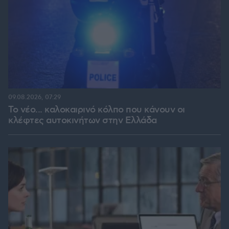
09.08.2026, 07:29
Το νέο... καλοκαιρινό κόλπο που κάνουν οι
κλέφτες αυτοκινήτων στην Ελλάδα