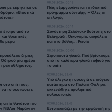
08.08.2026, 00:18
rone με εκρηκτικά σε
Πώς εξαργυρώνεται το ιδιωτικό
δρόμιο: «Βιαστικά
πρόγραμμα σύνταξης – Όλες οι
κάτσια»
επιλογές
08.08.2026, 00:14
ό έτοιμο από το
Συνάντηση Ζελένσκι-Βούτσιτς στο
 και θρεπτικές
Βελιγράδι: Οικονομία, ασφάλεια
άθε μέρα
και στο βάθος... Ρωσία
08.08.2026, 00:00
προκάλεσε ζημιές
Σιροπιαστά γλυκά: Πού βρίσκουμε
 Οδησσό μία ημέρα
από τα καλύτερα γλυκά ταψιού για
α πρωταθλήματος,
το σπίτι
07.08.2026, 23:47
Υπό έλεγχο η πυρκαγιά σε ισόγειο
ι στο σπίτι σας;
κατάστημα στο Παλαιό Φάληρο,
ι να το σκοτώσετε
εκκενώθηκε προληπτικά
πολυκατοικία
 αιτία θανάτου του
07.08.2026, 23:43
ν NBAer Μπράντον
Εντυπωσιάζει με την εμφάνισή της