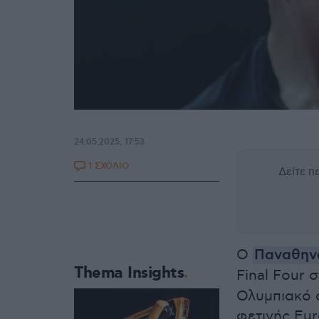
24.05.2025, 17:53
1 ΣΧΟΛΙΟ
Δείτε 
Ο
Παναθην
Thema Insights
Final Four 
Ολυμπιακό σ
φετινής Eur