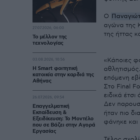
Ο
Παναγιώτ
αγώνα της Κ
27.07.2026, 06:00
της ήττας κ
Το μέλλον της
τεχνολογίας
«Κάποιες φο
03.08.2026, 10:56
Η Smart φοιτητική
αθλητισμός…
κατοικία στην καρδιά της
επόμενη εβδ
Αθήνας
Στο Final F
ειδικά έτσι 
26.07.2026, 09:54
Δεν παρουσ
Επαγγελματική
Εκπαίδευση &
ήταν πιο δι
Εξειδίκευση: Το Mοντέλο
φάνηκε και 
που σε Bάζει στην Aγορά
Eργασίας
Τέλος σχολί