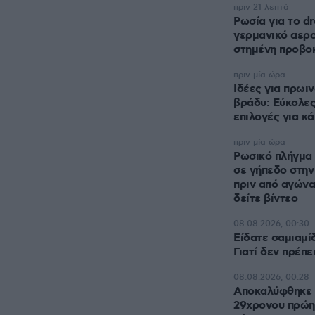
πριν 21 λεπτά
Ρωσία για το d
γερμανικό αερο
στημένη προβο
πριν μία ώρα
Ιδέες για πρωιν
βράδυ: Εύκολες
επιλογές για κ
πριν μία ώρα
Ρωσικό πλήγμα 
σε γήπεδο στην
πριν από αγών
δείτε βίντεο
08.08.2026, 00:30
Είδατε σαμιαμίδ
Γιατί δεν πρέπε
08.08.2026, 00:28
Αποκαλύφθηκε η
29χρονου πρώη