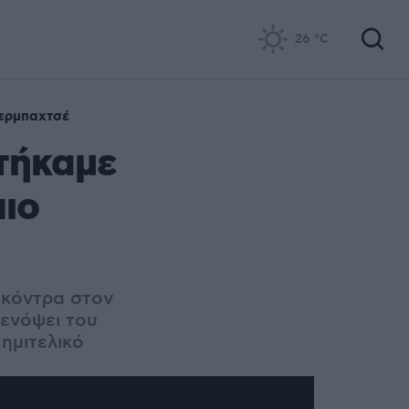
26
°C
ερμπαχτσέ
τήκαμε
πιο
 κόντρα στον
 ενόψει του
 ημιτελικό