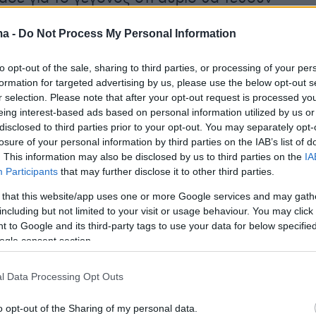
οι αιώνιοι σε ένα παιχνίδι χωρίς κίνητρο και
ma -
Do Not Process My Personal Information
ν στιγμή που σε περίπου μια εβδομάδα θα
πάλι αντιμέτωποι για τους τελικούς του
to opt-out of the sale, sharing to third parties, or processing of your per
ος: «Έτσι είναι ο αθλητισμός, έτσι είναι το
formation for targeted advertising by us, please use the below opt-out s
 χάσαμε εμείς, έχασε και ο Ολυμπιακός, πρέπει
r selection. Please note that after your opt-out request is processed y
eing interest-based ads based on personal information utilized by us or
 αναγκαστικά αύριο και να παίξουμε».
disclosed to third parties prior to your opt-out. You may separately opt-
losure of your personal information by third parties on the IAB’s list of
azzetta.gr
. This information may also be disclosed by us to third parties on the
IA
Participants
that may further disclose it to other third parties.
ήμερα:
 that this website/app uses one or more Google services and may gath
including but not limited to your visit or usage behaviour. You may click 
 to Google and its third-party tags to use your data for below specifi
 το 1990 παρακολουθούσε και τον πατέρα
ogle consent section.
ίτη στον οποίο έστειλε τώρα την επιστολή
l Data Processing Opt Outs
ιμακώνει τον εμπορικό πόλεμο με την ΕΕ: «Θα
o opt-out of the Sharing of my personal data.