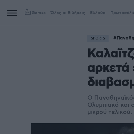
Games
Όλες οι Ειδήσεις
Ελλάδα
Πρωτοσέλι
Παναθη
SPORTS
Καλαϊτζ
αρκετά 
διαβασ
Ο Παναθηναϊκός
Ολυμπιακό και 
μικρού τελικού,