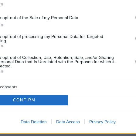
ιχνίδι όπως ξέρω εγώ» - Σεβασμό ζητά η
In
o opt-out of the Sale of my Personal Data.
In
τα στο πρόσωπο εντοπίστηκε νεκρή η
η Νέα Χαλκηδόνα - «Ο πρώην σύντροφός της
to opt-out of processing my Personal Data for Targeted
ing.
 και την πίεζε»
In
o opt-out of Collection, Use, Retention, Sale, and/or Sharing
ersonal Data that Is Unrelated with the Purposes for which it
protothema.gr στο Google News
lected.
το
και μάθετε πρώτοι
In
εις
Ειδήσεις
consents
 τελευταίες
από την Ελλάδα και τον Κόσμο, τη
Protothema.gr
μβαίνουν, στο
CONFIRM
Ειδήσεις
Δημοφιλή
Σχολιασμέν
ΗΣΕΩΝ
Data Deletion
Data Access
Privacy Policy