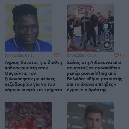
Loaded
:
100.00%
5
117
07.08.2026, 08:35
07.08.2026, 06:51
Άγριος θάνατος για διεθνή
Σάλος στη Λιθουανία από
ποδοσφαιριστή στην
σαμποτάζ σε προσπάθεια
Ουγκάντα: Τον
ρεκόρ powerlifting από
ξυλοκόπησαν με πλάκες
Βελγίδα: «Είμαι ρατσιστής
πεζοδρομίου για να του
και το έκανα επίτηδες»
πάρουν κινητό και χρήματα
έγραψε ο δράστης