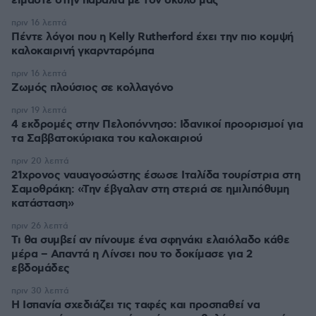
είμαστε στην παραλία με τον σκύλο μας
πριν 16 λεπτά
Πέντε λόγοι που η Kelly Rutherford έχει την πιο κομψή
καλοκαιρινή γκαρνταρόμπα
πριν 16 λεπτά
Ζωμός πλούσιος σε κολλαγόνο
πριν 19 λεπτά
4 εκδρομές στην Πελοπόννησο: Ιδανικοί προορισμοί για
τα Σαββατοκύριακα του καλοκαιριού
πριν 20 λεπτά
21χρονος ναυαγοσώστης έσωσε Ιταλίδα τουρίστρια στη
Σαμοθράκη: «Την έβγαλαν στη στεριά σε ημιλιπόθυμη
κατάσταση»
πριν 26 λεπτά
Τι θα συμβεί αν πίνουμε ένα σφηνάκι ελαιόλαδο κάθε
μέρα – Απαντά η Λίνσει που το δοκίμασε για 2
εβδομάδες
πριν 30 λεπτά
Η Ισπανία σχεδιάζει τις ταφές και προσπαθεί να