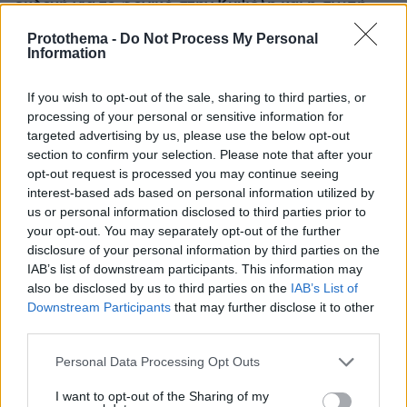
εκδοχή για το φονικό στην Κυψέλη και η σιωπή
στην απολογία
Protothema -
Do Not Process My Personal
Information
If you wish to opt-out of the sale, sharing to third parties, or
processing of your personal or sensitive information for
targeted advertising by us, please use the below opt-out
section to confirm your selection. Please note that after your
opt-out request is processed you may continue seeing
interest-based ads based on personal information utilized by
us or personal information disclosed to third parties prior to
your opt-out. You may separately opt-out of the further
disclosure of your personal information by third parties on the
IAB’s list of downstream participants. This information may
also be disclosed by us to third parties on the
IAB’s List of
Downstream Participants
that may further disclose it to other
third parties.
Please note that this website/app uses one or more Google
Personal Data Processing Opt Outs
services and may gather and store information including but
not limited to your visit or usage behaviour. You may click to
I want to opt-out of the Sharing of my