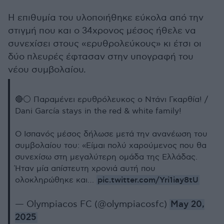
Η επιθυμία του υλοποιήθηκε εύκολα από την
στιγμή που και ο 34χρονος μέσος ήθελε να
συνεχίσει στους «ερυθρολεύκους» κι έτσι οι
δύο πλευρές έφτασαν στην υπογραφή του
νέου συμβολαίου.
🔴⚪️ Παραμένει ερυθρόλευκος ο Ντάνι Γκαρθία! /
Dani García stays in the red & white family!
Ο Ισπανός μέσος δήλωσε μετά την ανανέωση του
συμβολαίου του: «Είμαι πολύ χαρούμενος που θα
συνεχίσω στη μεγαλύτερη ομάδα της Ελλάδας.
Ήταν μία απίστευτη χρονιά αυτή που
pic.twitter.com/Yri1iay8tU
ολοκληρώθηκε και…
— Olympiacos FC (@olympiacosfc)
May 20,
2025