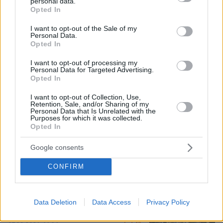
personal data.
grant or deny consent to Google and its third-party tags to
Opted In
use your data for below specified purposes in below Google
consent section.
I want to opt-out of the Sale of my
07.08.2026, 10:26
Personal Data.
Στο Α΄ Νεκροταφείο το μνημόσυνο για τον έναν
Opted In
χρόνο από τον θάνατο της Λένας Σαμαρά
I want to opt-out of processing my
Personal Data for Targeted Advertising.
Opted In
Συνελήφθη στη Γερμανία 31χρονος
για δολοφονίες μελών της Greek
I want to opt-out of Collection, Use,
Mafia, κατηγορείται και για την
Retention, Sale, and/or Sharing of my
Personal Data that Is Unrelated with the
εκτέλεση με 97 σφαίρες του Βαγγέλη
Purposes for which it was collected.
Ζαμπούνη
Opted In
37
07.08.2026, 10:33
Google consents
CONFIRM
Σε 11 μήνες με αναστολή
καταδικάστηκε ο 55χρονος στον
Μυστρά: «Δεν ήταν οικονομικά τα
κίνητρά μου, είχα την ανάγκη να τον
Data Deletion
Data Access
Privacy Policy
κρατήσω άφθαρτο»