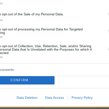
In
o opt-out of the Sale of my Personal Data.
protothema.gr στο Google News
το
και μάθετε πρώτοι
In
εις
to opt-out of processing my Personal Data for Targeted
Ειδήσεις
 τελευταίες
από την Ελλάδα και τον Κόσμο, τη
ing.
Protothema.gr
In
μβαίνουν, στο
o opt-out of Collection, Use, Retention, Sale, and/or Sharing
ersonal Data that Is Unrelated with the Purposes for which it
ΙΑ
ΠΡΟΣΘΗΚΗ ΣΧΟΛΙΟΥ
lected.
In
consents
ΣΘΗΚΗ ΣΧΟΛΙΟΥ
CONFIRM
 *
EMAIL
Data Deletion
Data Access
Privacy Policy