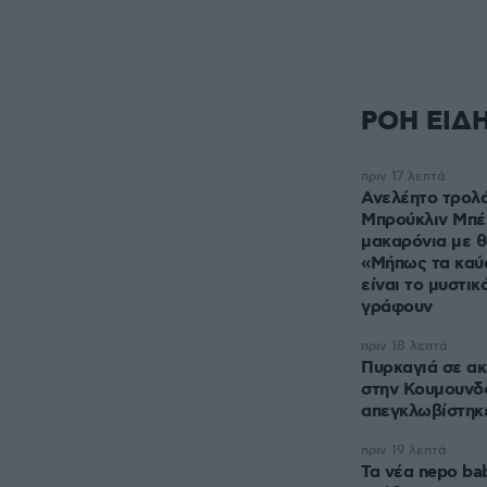
ΡΟΗ ΕΙΔ
πριν 17 λεπτά
Ανελέητο τρολ
Μπρούκλιν Μπέ
μακαρόνια με θ
«Μήπως τα καύ
είναι το μυστικ
γράφουν
πριν 18 λεπτά
Πυρκαγιά σε ακ
στην Κουμουνδ
απεγκλωβίστηκ
πριν 19 λεπτά
Τα νέα nepo ba