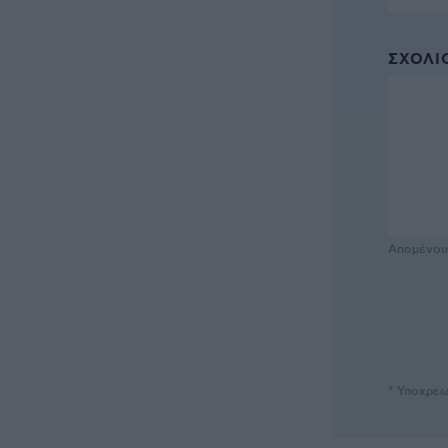
ΣΧΌΛΙΟ
Απομένο
* Υποχρεω