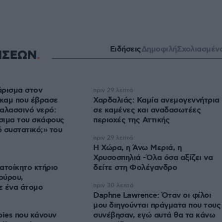
Ειδήσεις
Δημοφιλή
Σχολιασμέν
ΗΣΕΩΝ
άρισμα στον
πριν 29 λεπτά
καμ που έβρασε
Χαρδαλιάς: Καμία ανεμογεννήτρια
αλασσινό νερό:
σε καμένες και αναδασωτέες
σιμα του σκάφους
περιοχές της Αττικής
ό συστατικό;» του
πριν 29 λεπτά
Η Χώρα, η Άνω Μεριά, η
Χρυσοσπηλιά -Όλα όσα αξίζει να
ατοίκητο κτήριο
δείτε στη Φολέγανδρο
ούρου,
πριν 30 λεπτά
ε ένα άτομο
Daphne Lawrence: Όταν οι φίλοι
μου διηγούνται πράγματα που τους
bies που κάνουν
συνέβησαν, εγώ αυτά θα τα κάνω