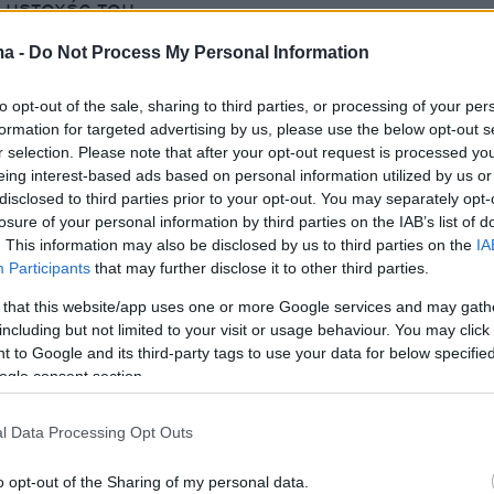
ς μετοχές του.
ma -
Do Not Process My Personal Information
gazzetta.
gr
to opt-out of the sale, sharing to third parties, or processing of your per
formation for targeted advertising by us, please use the below opt-out s
ήμερα:
r selection. Please note that after your opt-out request is processed y
eing interest-based ads based on personal information utilized by us or
ωξη στη γιαγιά του βρέφους που βρέθηκε δίπλ
disclosed to third parties prior to your opt-out. You may separately opt-
losure of your personal information by third parties on the IAB’s list of
ουπιδιών στον Άλιμο
. This information may also be disclosed by us to third parties on the
IA
Participants
that may further disclose it to other third parties.
ν Κωνσταντινούπολη για το Ουκρανικό: «Είσαι
 that this website/app uses one or more Google services and may gath
αντά η Μόσχα στον Ζελένσκι που είπε
including but not limited to your visit or usage behaviour. You may click 
ική» τη ρωσική αποστολή
 to Google and its third-party tags to use your data for below specifi
ogle consent section.
 μέτρηση για την εμφάνιση της Κλαυδίας στη
l Data Processing Opt Outs
- Οι αλλαγές της τελευταίας στιγμής και η
 το φόρεμά της
o opt-out of the Sharing of my personal data.