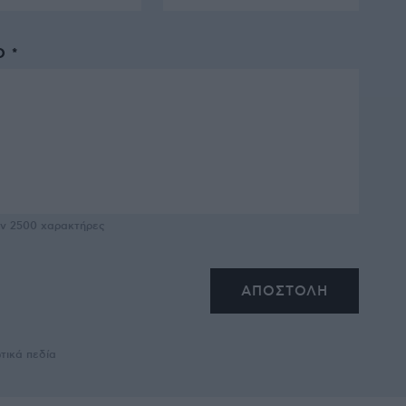
 *
υν
2500
χαρακτήρες
τικά πεδία