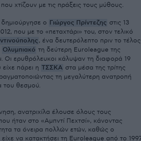
ου χτίζουν με τις πράξεις τους μύθους.
ο δημιούργησε ο
Γιώργος Πρίντεζης
στις 13
012, που με το «πεταχτάρι» του, στον τελικό
ντινούπολης
, ένα δευτερόλεπτο πριν το τέλος
ν
Ολυμπιακό
τη δεύτερη Euroleague της
υ. Οι ερυθρόλευκοι κάλυψαν τη διαφορά 19
 είχε πάρει η
ΤΣΣΚΑ
στα μέσα της τρίτης
πραγματοποιώντας τη μεγαλύτερη ανατροπή
α του θεσμού.
νηση, ανατριχίλα έλουσε όλους τους
ου ήταν στο «Αμπντί Πεχτσί», κάνοντας
τητα τα όνειρα πολλών ετών, καθώς ο
είχε να κατακτήσει τη Euroleague από το 199