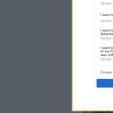
Opted 
I want t
Opted 
I want 
Advertis
Opted 
I want t
of my P
was col
Opted 
Google 