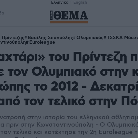
Ελληνικά
English
δα
 Πρίντεζης
Βασίλης Σπανούλης
Ολυμπιακός
ΤΣΣΚΑ Μόσχ
ντινούπολη
Euroleague
αχτάρι» του Πρίντεζη 
ε τον Ολυμπιακό στην 
ώπης το 2012 - Δεκατρ
από τον τελικό στην Π
νατροπή στην ιστορία του ελληνικού αθλητισ
ια πριν στην Κωνσταντινούπολη - Ο Ολυμπιακό
ον τελικό και κατέκτησε την 2η Euroleague τ