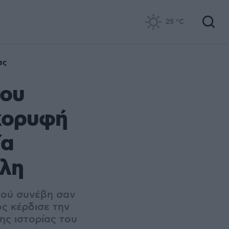
25
°C
ας
που
κορυφή
ία
όλη
μού συνέβη σαν
ς κέρδισε την
ης ιστορίας του