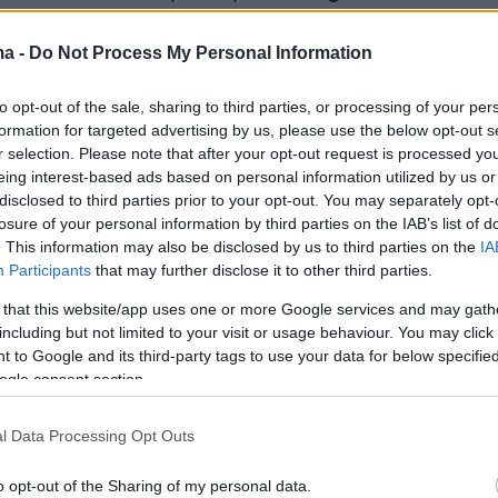
ε αντίπαλο τη Μπαρτσελόνα.
ma -
Do Not Process My Personal Information
 Ντούσαν Ίβκοβιτς είχε πάει στο
to opt-out of the sale, sharing to third parties, or processing of your per
ο Final 4 ως το απόλυτο αουτσάιντερ. Κέρδισ
formation for targeted advertising by us, please use the below opt-out s
Μπαρτσελόνα, στον ημιτελικό με 68-64 και
r selection. Please note that after your opt-out request is processed y
 χρειαζόταν μια τεράστια υπέρβαση απέναντι
eing interest-based ads based on personal information utilized by us or
disclosed to third parties prior to your opt-out. You may separately opt-
ή αρκούδα» του Έτορε Μεσίνα, η οποία
losure of your personal information by third parties on the IAB’s list of
γαθήριο μπροστά στον Ολυμπιακό.
. This information may also be disclosed by us to third parties on the
IA
Participants
that may further disclose it to other third parties.
 that this website/app uses one or more Google services and may gath
including but not limited to your visit or usage behaviour. You may click 
 to Google and its third-party tags to use your data for below specifi
ogle consent section.
l Data Processing Opt Outs
o opt-out of the Sharing of my personal data.