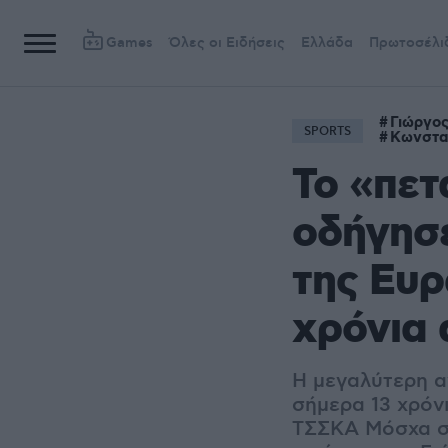
Games
Όλες οι Ειδήσεις
Ελλάδα
Πρωτοσέλι
Γιώργος
SPORTS
Κωνστα
Το «πετ
οδήγησ
της Ευρ
χρόνια 
Η μεγαλύτερη α
σήμερα 13 χρόν
ΤΣΣΚΑ Μόσχα στ