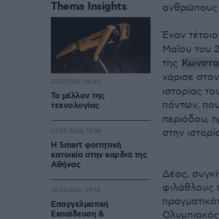
Thema Insights
ανθρώπους π
Έναν τέτοι
Μαΐου του 2
της
Κωνστα
χάρισε στο
27.07.2026, 06:00
ιστορίας το
Το μέλλον της
πόντων, που
τεχνολογίας
περιόδου, 
στην ιστορί
03.08.2026, 10:56
Η Smart φοιτητική
κατοικία στην καρδιά της
Αθήνας
Δέος, συγκί
φιλάθλους π
26.07.2026, 09:54
πραγματικό
Επαγγελματική
Εκπαίδευση &
Ολυμπιακός 