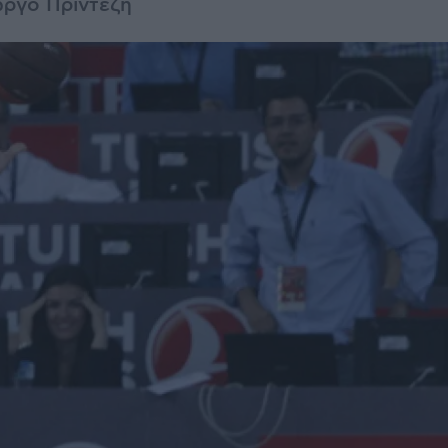
ώργο Πρίντεζη