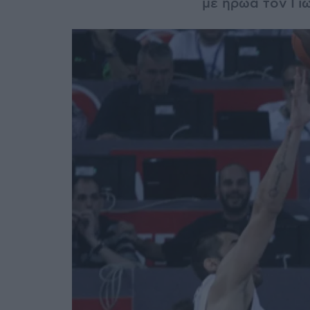
με ήρωα τον Γι