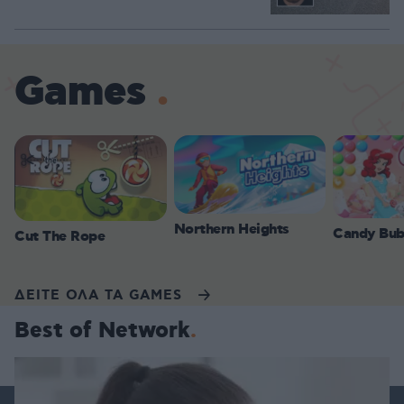
Games
Northern Heights
Candy Bub
Cut The Rope
ΔΕΙΤΕ ΟΛΑ ΤΑ GAMES
Best of Network