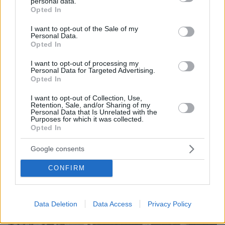
personal data.
grant or deny consent to Google and its third-party tags to
Opted In
use your data for below specified purposes in below Google
consent section.
I want to opt-out of the Sale of my
Personal Data.
Opted In
I want to opt-out of processing my
Personal Data for Targeted Advertising.
08.08.2026, 12:18
Opted In
Από τη Μόρια στον γάμο, τη ΜΚΟ και την
κατηγορία για φόνο: Η σκοτεινή διαδρομή του
I want to opt-out of Collection, Use,
26χρονου Αφγανού που σκότωσε τη Βρετανίδα
Retention, Sale, and/or Sharing of my
Personal Data that Is Unrelated with the
στην Κυψέλη
Purposes for which it was collected.
Opted In
Google consents
CONFIRM
Data Deletion
Data Access
Privacy Policy