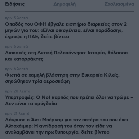
Ειδήσεις
Δημοφιλή
Σχολιασμένα
πριν 5 λεπτά
Οπαδός του ΟΦΗ έβγαλε εισιτήριο διαρκείας στον 2
μηνών γιο του: «Είναι οικογένεια, είναι παράδοση»,
έγραψε η ΠΑΕ, δείτε βίντεο
πριν 6 λεπτά
Διακοπές στη Δυτική Πελοπόννησο: Ιστορία, θάλασσα
και καταρράκτες
πριν 6 λεπτά
Φωτιά σε χαμηλή βλάστηση στην Ευκαρπία Κιλκίς,
σηκώθηκαν τρία αεροσκάφη
πριν 20 λεπτά
Υπερτροφές: Ο Νο1 καρπός που πρέπει όλοι να τρώμε –
Δεν είναι τα αμύγδαλα
πριν 21 λεπτά
Δάκρυσε ο Άντι Μπέρναμ για τον πατέρα του που έχει
Αλτσχάιμερ: Η αντίδρασή του όταν τον είδε να
αναλαμβάνει την πρωθυπουργία, δείτε βίντεο