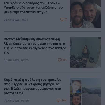
του χρόνια ο πατέρας του, Χόρχε -
Υπήρξε ο μέντορας και ατζέντης του
μέχρι την τελευταία στιγμή
7
08.08.2026, 16:05
Βίντεο: Μεθυσμένη σκότωσε νύφη
λίγες ώρες μετά τον γάμο της και στο
τμήμα ζητούσε κλαίγοντας τον πατέρα
της
114
08.08.2026, 09:25
Καρέ-καρέ η ανάλυση του τροχαίου
στις Σέρρες με νεκρούς μητέρα και
γιο: Τι λέει πραγματογνώμονας στο
protothema
204
08.08.2026, 08:36