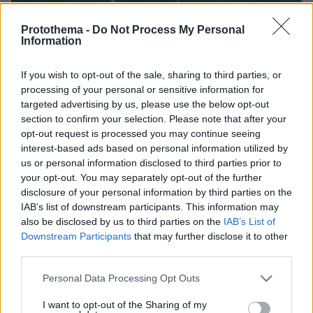
08.08.2026, 14:25
Protothema -
Do Not Process My Personal
Information
Συνέντευξη ποταμός του Χάντερ Μπάιντεν: Ο
πατέρας μου έχει μεταστάσεις στα οστά - Έπινα 4
λίτρα βότκα τη μέρα, κάπνιζα κρακ κάθε 15 λεπτά
If you wish to opt-out of the sale, sharing to third parties, or
processing of your personal or sensitive information for
targeted advertising by us, please use the below opt-out
section to confirm your selection. Please note that after your
opt-out request is processed you may continue seeing
interest-based ads based on personal information utilized by
us or personal information disclosed to third parties prior to
your opt-out. You may separately opt-out of the further
disclosure of your personal information by third parties on the
IAB’s list of downstream participants. This information may
also be disclosed by us to third parties on the
IAB’s List of
Downstream Participants
that may further disclose it to other
third parties.
Please note that this website/app uses one or more Google
Personal Data Processing Opt Outs
services and may gather and store information including but
not limited to your visit or usage behaviour. You may click to
I want to opt-out of the Sharing of my