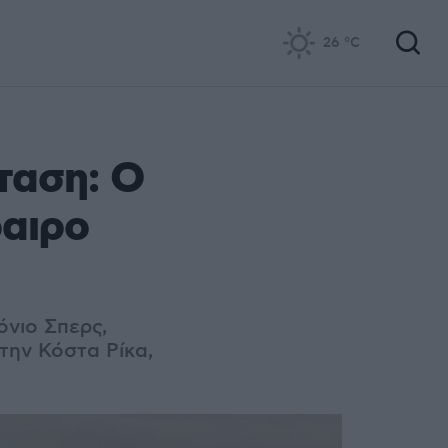
26
°C
ταση: Ο
φαιρο
όνιο Σπερς,
την Κόστα Ρίκα,