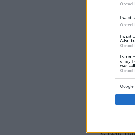
Opted 
I want t
Opted 
I want 
Advertis
Opted 
I want t
of my P
was col
Opted 
Google 
Ειδήσεις σ
Ο Γιώργος 
το θύμα τη
Ο Άρης Μου