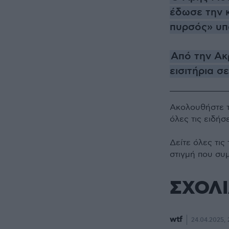
έδωσε την κ
πυρσός» υπ
Από την Ακ
εισιτήρια σ
Ακολουθήστε 
όλες τις ειδήσ
Δείτε όλες τις
στιγμή που συ
ΣΧΟΛ
wtf
24.04.2025, 