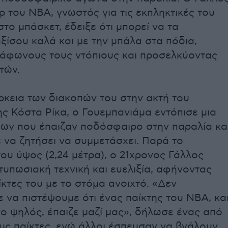
 του ΝΒΑ, γνωστός για τις εκπληκτικές του
στο μπάσκετ, έδειξε ότι μπορεί να τα
ξίσου καλά και με την μπάλα στα πόδια,
άφωνους τους ντόπιους και προσελκύοντας
τών.
ρκεια των διακοπών του στην ακτή του
ης Κόστα Ρίκα, ο Γουεμπανιάμα εντόπισε μια
ιων που έπαιζαν ποδόσφαιρο στην παραλία κα
 να ζητήσει να συμμετάσχει. Παρά το
του ύψος (2,24 μέτρα), ο 21χρονος Γάλλος
τυπωσιακή τεχνική και ευελιξία, αφήνοντας
κτες του με το στόμα ανοιχτό. «Δεν
να πιστέψουμε ότι ένας παίκτης του ΝΒΑ, κα
ο ψηλός, έπαιζε μαζί μας», δήλωσε ένας από
υς παίκτες, ενώ άλλοι έσπευσαν να βγάλουν