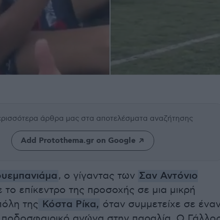
περισσότερα άρθρα μας
στα αποτελέσματα αναζήτησης
Add Protothema.gr on Google
ουεμπανιάμα
, ο γίγαντας των
Σαν Αντόνιο
νε το επίκεντρο της προσοχής σε μια μικρή
πόλη της
Κόστα Ρίκα,
όταν συμμετείχε σε ένα
 ποδοσφαιρικό αγώνα στην παραλία. Ο Γάλλο