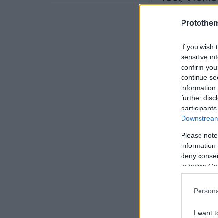
φωτογραφίες
Protothe
social media
If you wish 
sensitive in
Ο Γουεμπανι
confirm you
continue se
όχι μόνο αθ
information 
γελώντας κα
further disc
του τράβηξ
participants
Downstream 
«Γουέμπι» 
γρήγορα στη
Please note
information 
deny consent
in below Go
Persona
I want t