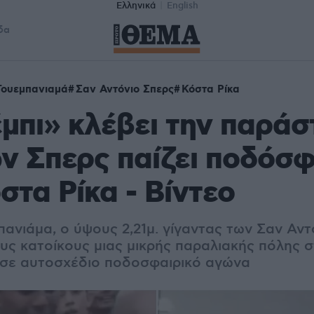
Ελληνικά
English
δα
Γουεμπανιαμά
Σαν Αντόνιο Σπερς
Κόστα Ρίκα
μπι» κλέβει την παράσ
ν Σπερς παίζει ποδόσ
στα Ρίκα - Βίντεο
ανιάμα, ο ύψους 2,21μ. γίγαντας των Σαν Αντ
υς κατοίκους μιας μικρής παραλιακής πόλης σ
 σε αυτοσχέδιο ποδοσφαιρικό αγώνα