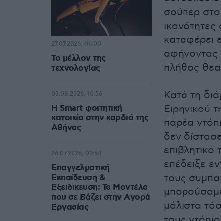
σούπερ σταρ
ικανότητες 
καταφέρει ε
27.07.2026, 06:00
αφήνοντας 
Το μέλλον της
πλήθος θεα
τεχνολογίας
Κατά τη διά
03.08.2026, 10:56
Η Smart φοιτητική
Ειρηνικού τ
κατοικία στην καρδιά της
παρέα ντόπ
Αθήνας
δεν δίστασε
επιβλητικό 
26.07.2026, 09:54
επέδειξε εν
Επαγγελματική
τους συμπαί
Εκπαίδευση &
Εξειδίκευση: Το Mοντέλο
μπορούσαμε 
που σε Bάζει στην Aγορά
μάλιστα τόσ
Eργασίας
τους ντόπιο