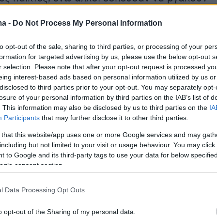
 και βίντεο που γρήγορα έγιναν viral στα
ma -
Do Not Process My Personal Information
.
to opt-out of the sale, sharing to third parties, or processing of your per
formation for targeted advertising by us, please use the below opt-out s
άμα έπαιξε για πάνω από μία ώρα, δείχνοντα
r selection. Please note that after your opt-out request is processed y
eing interest-based ads based on personal information utilized by us or
λητικές ικανότητες αλλά και χαλαρή διάθεση,
disclosed to third parties prior to your opt-out. You may separately opt-
ι συνομιλώντας με τους ντόπιους. Η παρουσί
losure of your personal information by third parties on the IAB’s list of
ε πλήθος θεατών, καθώς η φήμη ότι ο
. This information may also be disclosed by us to third parties on the
IA
Participants
that may further disclose it to other third parties.
παίζει ποδόσφαιρο στην παραλία εξαπλώθηκε
ν μικρή κοινότητα.
 that this website/app uses one or more Google services and may gath
including but not limited to your visit or usage behaviour. You may click 
 to Google and its third-party tags to use your data for below specifi
ogle consent section.
l Data Processing Opt Outs
o opt-out of the Sharing of my personal data.