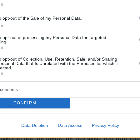
In
o opt-out of the Sale of my Personal Data.
In
to opt-out of processing my Personal Data for Targeted
ing.
In
o opt-out of Collection, Use, Retention, Sale, and/or Sharing
ersonal Data that Is Unrelated with the Purposes for which it
lected.
In
consents
ήμερα:
CONFIRM
Μοσχούρης, ηγετικό στέλεχος της Greek Mafia
ς εν ψυχρώ δολοφονίας στο Χαλάνδρι
Data Deletion
Data Access
Privacy Policy
γκοπέτρος δε μιλάει με τον φίλο του που του