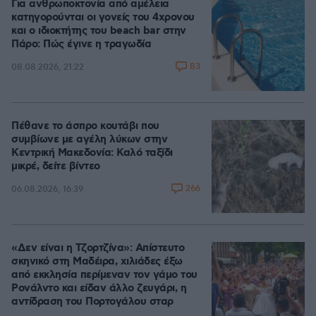
Για ανθρωποκτονία από αμέλεια
κατηγορούνται οι γονείς του 4χρονου
και ο ιδιοκτήτης του beach bar στην
Πάρο: Πώς έγινε η τραγωδία
83
08.08.2026, 21:22
Πέθανε το άσπρο κουτάβι που
συμβίωνε με αγέλη λύκων στην
Κεντρική Μακεδονία: Καλό ταξίδι
μικρέ, δείτε βίντεο
266
06.08.2026, 16:39
«Δεν είναι η Τζορτζίνα»: Απίστευτο
σκηνικό στη Μαδέιρα, χιλιάδες έξω
από εκκλησία περίμεναν τον γάμο του
Ρονάλντο και είδαν άλλο ζευγάρι, η
αντίδραση του Πορτογάλου σταρ