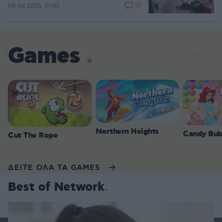
12
08.08.2026, 21:05
Games
Northern Heights
Candy Bub
Cut The Rope
ΔΕΙΤΕ ΟΛΑ ΤΑ GAMES
Best of Network