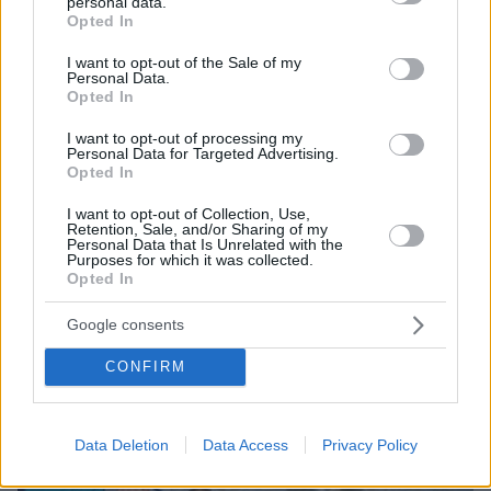
personal data.
Συνδικαλιστής ψαράς που αποχώρησε από την
grant or deny consent to Google and its third-party tags to
Opted In
Ελπίδα της Καρυστιανού, της ζητά να τον
use your data for below specified purposes in below Google
προστατέψει: Καταγγέλλει μεθοδευμένη σπίλωση
consent section.
I want to opt-out of the Sale of my
από μέλη του κόμματος
Personal Data.
Opted In
I want to opt-out of processing my
Personal Data for Targeted Advertising.
Opted In
I want to opt-out of Collection, Use,
Retention, Sale, and/or Sharing of my
Personal Data that Is Unrelated with the
Purposes for which it was collected.
Opted In
Google consents
CONFIRM
Data Deletion
Data Access
Privacy Policy