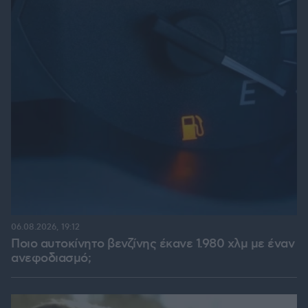
06.08.2026, 19:12
Ποιο αυτοκίνητο βενζίνης έκανε 1.980 χλμ με έναν
ανεφοδιασμό;