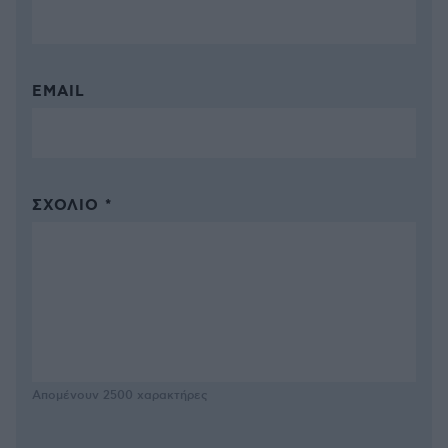
EMAIL
ΣΧΌΛΙΟ *
Απομένουν
2500
χαρακτήρες