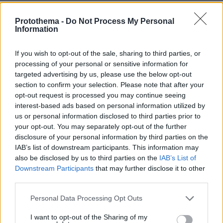
07.08.2026, 00:03
Βλάβη, ατύχημα ή πρόβλημα στο ταξίδι; Η κάλυψη που
Protothema -
Do Not Process My Personal
πολλοί αγνοούν
Information
06.08.2026, 23:57
Χαλαρή έξοδος για τον Κυριάκο Μητσοτάκη και τη
If you wish to opt-out of the sale, sharing to third parties, or
σύζυγό του Μαρέβα στα Χανιά, φωτογραφίες
processing of your personal or sensitive information for
targeted advertising by us, please use the below opt-out
section to confirm your selection. Please note that after your
ΔΕΙΤΕ ΟΛΕΣ ΤΙΣ ΕΙΔΗΣΕΙΣ
opt-out request is processed you may continue seeing
interest-based ads based on personal information utilized by
us or personal information disclosed to third parties prior to
your opt-out. You may separately opt-out of the further
ΤΑ ΠΙΟ ΔΗΜΟΦΙΛΗ
disclosure of your personal information by third parties on the
IAB’s list of downstream participants. This information may
also be disclosed by us to third parties on the
IAB’s List of
Downstream Participants
that may further disclose it to other
third parties.
Please note that this website/app uses one or more Google
Personal Data Processing Opt Outs
services and may gather and store information including but
not limited to your visit or usage behaviour. You may click to
I want to opt-out of the Sharing of my