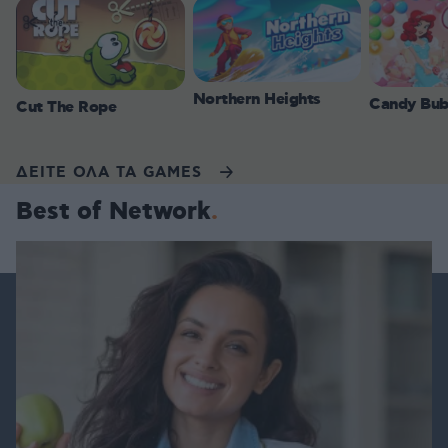
Northern Heights
Candy Bub
Cut The Rope
ΔΕΙΤΕ ΟΛΑ ΤΑ GAMES
Best of Network