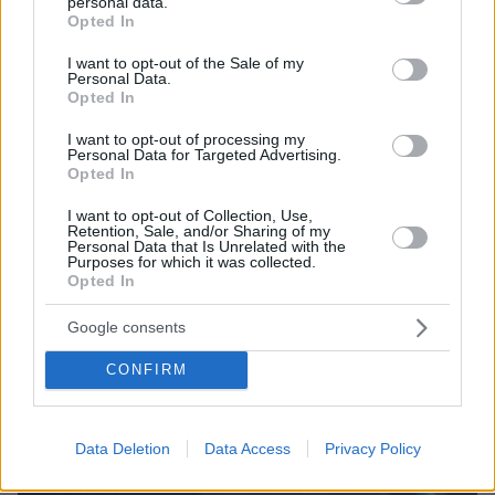
personal data.
grant or deny consent to Google and its third-party tags to
Opted In
use your data for below specified purposes in below Google
consent section.
I want to opt-out of the Sale of my
Personal Data.
Opted In
I want to opt-out of processing my
Personal Data for Targeted Advertising.
Opted In
I want to opt-out of Collection, Use,
Retention, Sale, and/or Sharing of my
Personal Data that Is Unrelated with the
Purposes for which it was collected.
Opted In
06.08.2026, 20:03
Google consents
Αριστοτέλης Δαμίγος: Σε κλίμα οδύνης έγινε η
αποτέφρωση του συντονιστή που σκοτώθηκε
CONFIRM
μετά τη σύγκρουση ελικοπτέρων στην Ψάθα,
φωτογραφίες
Data Deletion
Data Access
Privacy Policy