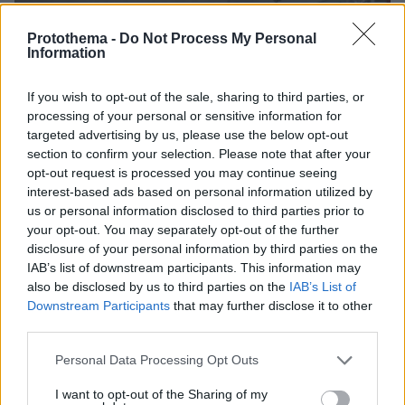
Protothema -
Do Not Process My Personal
Information
If you wish to opt-out of the sale, sharing to third parties, or
processing of your personal or sensitive information for
targeted advertising by us, please use the below opt-out
section to confirm your selection. Please note that after your
opt-out request is processed you may continue seeing
interest-based ads based on personal information utilized by
us or personal information disclosed to third parties prior to
your opt-out. You may separately opt-out of the further
disclosure of your personal information by third parties on the
IAB’s list of downstream participants. This information may
also be disclosed by us to third parties on the
IAB’s List of
Downstream Participants
that may further disclose it to other
third parties.
Please note that this website/app uses one or more Google
Personal Data Processing Opt Outs
08.08.2026, 21:43
services and may gather and store information including but
Χόρχε Μέσι: Ο εργάτης από το Ροσάριο που πήρε
not limited to your visit or usage behaviour. You may click to
I want to opt-out of the Sharing of my