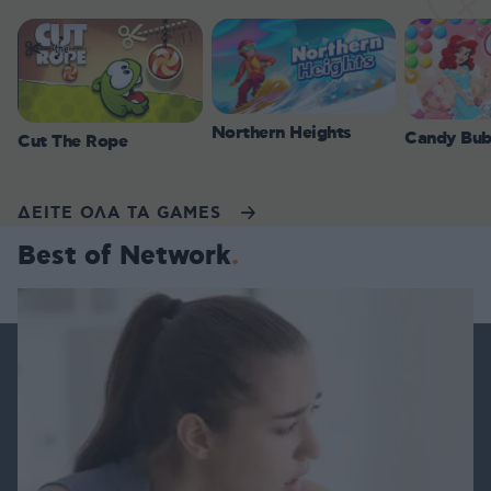
Northern Heights
Candy Bub
Cut The Rope
ΔΕΙΤΕ ΟΛΑ ΤΑ GAMES
Best of Network