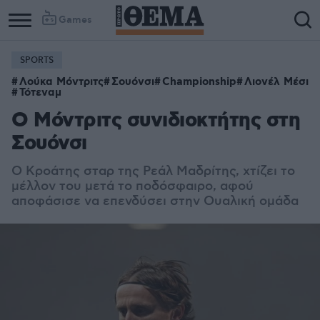
Games
SPORTS
Λούκα Μόντριτς
Σουόνσι
Championship
Λιονέλ Μέσι
Τότεναμ
Ο Μόντριτς συνιδιοκτήτης στη
Σουόνσι
Ο Κροάτης σταρ της Ρεάλ Μαδρίτης, χτίζει το
μέλλον του μετά το ποδόσφαιρο, αφού
αποφάσισε να επενδύσει στην Ουαλική ομάδα