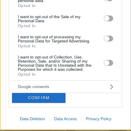
personal data.
τον 13χρονο Λιονέλ από το χέρι και άλλαξε την
grant or deny consent to Google and its third-party tags to
Opted In
ιστορία του ποδοσφαίρου με μια υπογραφή σε...
use your data for below specified purposes in below Google
χαρτοπετσέτα
consent section.
I want to opt-out of the Sale of my
Personal Data.
Opted In
I want to opt-out of processing my
Personal Data for Targeted Advertising.
Opted In
I want to opt-out of Collection, Use,
Retention, Sale, and/or Sharing of my
Personal Data that Is Unrelated with the
Purposes for which it was collected.
Opted In
Google consents
CONFIRM
Data Deletion
Data Access
Privacy Policy