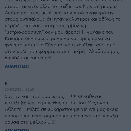
χρόνια.Όμως οι δηλώσεις του ποτέ δεν μου έδειχναν
άτομο ταπεινό, αλλά το παίζω "cool" , γιατί μπορώ!
Ακόμα και όταν μετά από το χρυσό αναφερόταν
στους αντιπάλους ότι ήταν καλύτεροι και αδίκως τα
κέρδιζε εκείνος, αυτή η υπερβολική
"μετριοφροσύνη" δεν μου άρεσε! Η γυναίκα του
Καίσαρα δεν πρέπει μόνο να ναι τίμια, αλλά να
φαίνεται και τίμια!Εύχομαι να επανέλθει σύντομα
στην καλή του φόρμα, γιατί η μικρή Ελλαδίτσα μας
χρειάζεται επιτυχίες!
ΑΠΑΝΤΗΣΗ
!!!
23.03.2025, 21:50
5ος αν και ηταν αρρωστος ….!!!! Ο καθενας
καταλαβαινει το μεγεθος αυτου του Μεγαλου
Αθλητη… Μιλτο σε ευχαριστούμε για οτι μας εχεις
προσφερει μεχρι σημερα και περιμενουμε κι αλλα
χρυσα στο μελλον …!!!
ΑΠΑΝΤΗΣΗ