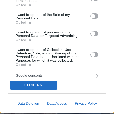
personal data.
grant or deny consent to Google and its third-party tags to
Opted In
use your data for below specified purposes in below Google
consent section.
I want to opt-out of the Sale of my
Personal Data.
Opted In
I want to opt-out of processing my
Personal Data for Targeted Advertising.
Opted In
06.08.2026, 07:56
Χιροσίμα 6 Αυγούστου 1945: Όταν το «Μικρό
I want to opt-out of Collection, Use,
Retention, Sale, and/or Sharing of my
Αγόρι» σκότωσε 80.000 ανθρώπους
Personal Data that Is Unrelated with the
Purposes for which it was collected.
Opted In
Google consents
CONFIRM
Data Deletion
Data Access
Privacy Policy