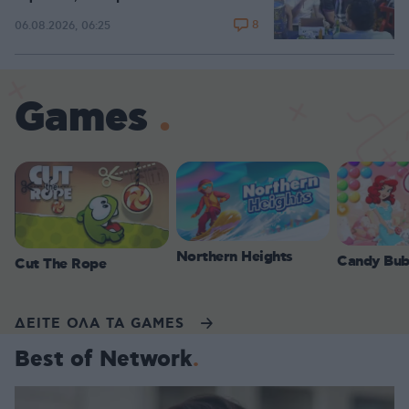
8
06.08.2026, 06:25
Games
Northern Heights
Candy Bub
Cut The Rope
ΔΕΙΤΕ ΟΛΑ ΤΑ GAMES
Best of Network