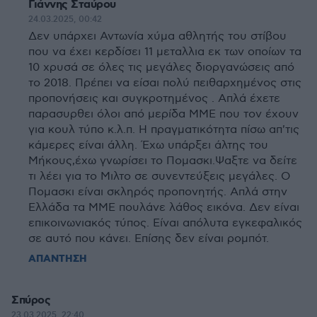
Γιάννης Σταύρου
24.03.2025, 00:42
Δεν υπάρχει Αντωνία χύμα αθλητής του στίβου
που να έχει κερδίσει 11 μεταλλια εκ των οποίων τα
10 χρυσά σε όλες τις μεγάλες διοργανώσεις από
το 2018. Πρέπει να είσαι πολύ πειθαρχημένος στις
προπονήσεις και συγκροτημένος . Απλά έχετε
παρασυρθει όλοι από μερίδα MME που τον έχουν
για κουλ τύπο κ.λ.π. Η πραγματικότητα πίσω απ'τις
κάμερες είναι άλλη. Έχω υπάρξει άλτης του
Μήκους,έχω γνωρίσει το Πομασκι.Ψαξτε να δείτε
τι λέει για το Μιλτο σε συνεντεύξεις μεγάλες. Ο
Πομασκι είναι σκληρός προπονητής. Απλά στην
Ελλάδα τα ΜΜΕ πουλάνε λάθος εικόνα. Δεν είναι
επικοινωνιακός τύπος. Είναι απόλυτα εγκεφαλικός
σε αυτό που κάνει. Επίσης δεν είναι ρομπότ.
ΑΠΑΝΤΗΣΗ
Σπύρος
23.03.2025, 22:40