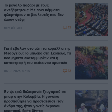
Το μεγάλο παζάρι με τους
ανεξάρτητους: Με ποια κόμματα
φλερτάρουν οι βουλευτές που δεν
έχουν στέγη
13
πριν μία ώρα
Γιατί έβαλαν στο μάτι τα κοράλλια της
Μεσογείου: Το μπλόκο στη Σκόπελο, τα
κοσμήματα εκατομμυρίων και η
καταστροφή του «κόκκινου χρυσού»
12
06.08.2026, 07:25
Εν ψυχρώ δολοφονία ζευγαριού σε
μπαρ στην Κολομβία: Η γυναίκα
προσπάθησε να προστατεύσει τον
άνδρα της, ήταν γονείς 6χρονου
κοριτσιού, δείτε βίντεο