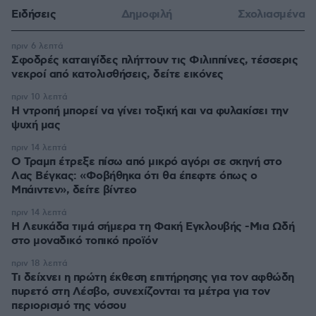
Ειδήσεις
Δημοφιλή
Σχολιασμένα
πριν 6 λεπτά
Σφοδρές καταιγίδες πλήττουν τις Φιλιππίνες, τέσσερις
νεκροί από κατολισθήσεις, δείτε εικόνες
πριν 10 λεπτά
Η ντροπή μπορεί να γίνει τοξική και να φυλακίσει την
ψυχή μας
πριν 14 λεπτά
Ο Τραμπ έτρεξε πίσω από μικρό αγόρι σε σκηνή στο
Λας Βέγκας: «Φοβήθηκα ότι θα έπεφτε όπως ο
Μπάιντεν», δείτε βίντεο
πριν 14 λεπτά
Η Λευκάδα τιμά σήμερα τη Φακή Εγκλουβής -Μια Ωδή
στο μοναδικό τοπικό προϊόν
πριν 18 λεπτά
Τι δείχνει η πρώτη έκθεση επιτήρησης για τον αφθώδη
πυρετό στη Λέσβο, συνεχίζονται τα μέτρα για τον
περιορισμό της νόσου