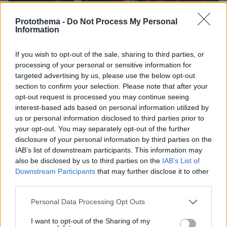
Protothema -
Do Not Process My Personal
Information
06.08.2026, 04:44
«Τα παιδιά έχουν μια μικρή ίωση»: Το τελευταίο
μήνυμα της μητέρας στον πρώην σύζυγό της πριν
If you wish to opt-out of the sale, sharing to third parties, or
δολοφονήσει τα τέσσερα παιδιά τους
processing of your personal or sensitive information for
targeted advertising by us, please use the below opt-out
section to confirm your selection. Please note that after your
opt-out request is processed you may continue seeing
interest-based ads based on personal information utilized by
us or personal information disclosed to third parties prior to
your opt-out. You may separately opt-out of the further
disclosure of your personal information by third parties on the
IAB’s list of downstream participants. This information may
also be disclosed by us to third parties on the
IAB’s List of
Downstream Participants
that may further disclose it to other
third parties.
Please note that this website/app uses one or more Google
Personal Data Processing Opt Outs
services and may gather and store information including but
not limited to your visit or usage behaviour. You may click to
I want to opt-out of the Sharing of my