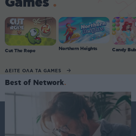
Games
Northern Heights
Candy Bub
Cut The Rope
ΔΕΙΤΕ ΟΛΑ ΤΑ GAMES
Best of Network