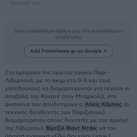
12.03.2025, 14:52
Δείτε περισσότερα άρθρα μας
στα αποτελέσματα
αναζήτησης
Add Protothema.gr on Google
Στο ημίχρονο του πρώτου αγώνα Παρί -
Λίβερπουλ, με το σκορ στο 0-0 και τους
γηπεδούχους να διαμαρτύρονται για πέναλτι κι
αποβολή του Κονατέ στον Μπαρκολά, στη
φυσούνα των αποδυτηρίων ο
Λουίς Κάμπος
(ο
τεχνικός διευθυντής των Παριζιάνων)
διαμαρτυρόταν στους διαιτητές με τον αρχηγό
της Λίβερπουλ
Βίρτζιλ Φαντ Ντάικ
να του
απαντά ειρωνικά «Εδώ δεν είναι Ligue 1