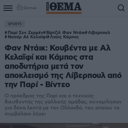
Games
SPORTS
Παρί Σεν Ζερμέν
Βίρτζιλ Φαν Ντάικ
Λίβερπουλ
Νασέρ Αλ Κελαϊφί
Λούις Κάμπος
Φαν Ντάικ: Κουβέντα με Αλ
Κελαϊφί και Κάμπος στα
αποδυτήρια μετά τον
αποκλεισμό της Λίβερπουλ από
την Παρί - Βίντεο
Ο πρόεδρος της Παρί και ο τεχνικός
διευθυντής της γαλλικής ομάδας, συνομίλησαν
για δέκα λεπτά με τον Ολλανδό, του οποίου το
συμβόλαιο λήγει