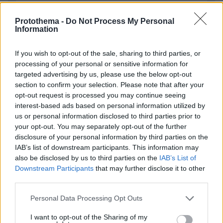
Protothema -
Do Not Process My Personal
Απομένουν
2500
χαρακτήρες
Information
If you wish to opt-out of the sale, sharing to third parties, or
processing of your personal or sensitive information for
targeted advertising by us, please use the below opt-out
section to confirm your selection. Please note that after your
opt-out request is processed you may continue seeing
interest-based ads based on personal information utilized by
* Υποχρεωτικά πεδία
us or personal information disclosed to third parties prior to
your opt-out. You may separately opt-out of the further
disclosure of your personal information by third parties on the
IAB’s list of downstream participants. This information may
ΡΟΗ ΕΙΔΗΣΕΩΝ
also be disclosed by us to third parties on the
IAB’s List of
Downstream Participants
that may further disclose it to other
Ειδήσεις
Δημοφιλή
Σχολιασμένα
third parties.
πριν 33 λεπτά
Please note that this website/app uses one or more Google
Personal Data Processing Opt Outs
Τρόμος για τουρίστες στη Μποτσουάνα: Ιπποπόταμος
services and may gather and store information including but
καταδιώκει το σκάφος τους, δείτε βίντεο
not limited to your visit or usage behaviour. You may click to
I want to opt-out of the Sharing of my