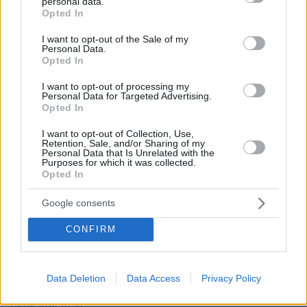
personal data.
grant or deny consent to Google and its third-party tags to
πριν 36 λεπτά
Opted In
use your data for below specified purposes in below Google
Μακαρονάδα με μελιτζάνα, ντομάτα και ανθότυρο
consent section.
I want to opt-out of the Sale of my
08.08.2026, 04:13
Personal Data.
Ρωσικά πλήγματα σε Κίεβο και Μπροβαρί: Τρεις νεκροί,
Opted In
ανάμεσά τους ένα παιδί
I want to opt-out of processing my
Personal Data for Targeted Advertising.
08.08.2026, 03:37
Opted In
Ήττα της Σάκκαρη με 2-0 από την Γκοφ και αποκλεισμός
στο Τορόντο
I want to opt-out of Collection, Use,
Retention, Sale, and/or Sharing of my
08.08.2026, 03:31
Personal Data that Is Unrelated with the
Ο Κούτσιας πέτυχε το πρώτο γκολ της φετινής Primeira
Purposes for which it was collected.
Liga, δείτε το γκολ
Opted In
08.08.2026, 03:00
Google consents
Ο Τραμπ προσφεύγει στο Ανώτατο Δικαστήριο: «Εθνική
ντροπή» το μπλόκο στην αίθουσα χορού του Λευκού
CONFIRM
Οίκου
08.08.2026, 02:28
Ορκίστηκε πρόεδρος της Κολομβίας ο Αμπελάρδο ντε
Data Deletion
Data Access
Privacy Policy
λα Εσπριέγια, δείτε βίντεο
08.08.2026, 01:56