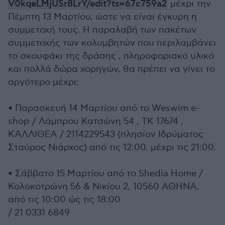
V0kqeLMjUSr8LrY/edit?ts=67c759a2
μέχρι την
Πέμπτη 13 Μαρτίου, ώστε να είναι έγκυρη η
συμμετοχή τους. Η παραλαβή των πακέτων
συμμετοχής των κολυμβητών που περιλαμβάνει
το σκουφάκι της δράσης , πληροφοριακό υλικό
και πολλά δώρα χορηγών, θα πρέπει να γίνει το
αργότερο μέχρι:
• Παρασκευή 14 Μαρτίου από το Weswim e-
shop / Λάμπρου Κατσώνη 54 , ΤΚ 17674 ,
ΚΑΛΛΙΘΕΑ / 2114229543 (πλησίον Ιδρύματος
Σταύρος Νιάρχος) από τις 12:00. μέχρι τις 21:00.
• Σάββατο 15 Μαρτίου από το Shedia Home /
Κολοκοτρώνη 56 & Νικίου 2, 10560 ΑΘΗΝΑ,
από τις 10:00 ώς τις 18:00
/ 21 0331 6849