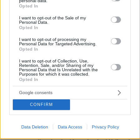
personal data.
grant or deny consent to Google and its third-party tags to
Opted In
use your data for below specified purposes in below Google
consent section.
I want to opt-out of the Sale of my
Personal Data.
Opted In
Ειδήσεις σήμερα:
I want to opt-out of processing my
Personal Data for Targeted Advertising.
Καίτη Κωνσταντίνου, η ηθοποιός που έφερε
Opted In
νέο αέρα στην ελληνική κωμωδία - Η πορεία
I want to opt-out of Collection, Use,
της ζωής της και η άφθαρτη Σωσώ
Retention, Sale, and/or Sharing of my
Personal Data that Is Unrelated with the
Purposes for which it was collected.
Opted In
Βανδαλισμός στην Εθνική Πινακοθήκη: Τα
συμβολικά έργα που σκανδάλισαν τον
Google consents
βουλευτή της Νίκης - Ποιος είναι ο
βραβευμένος δημιουργός τους
CONFIRM
Άννα Φόνσου: Η Βουγιουκλάκη που τη στήριξε
Data Deletion
Data Access
Privacy Policy
όταν ο σύζυγός της την παράτησε, η
πολιτικοποιημένη Καρέζη και η παρεξηγημένη