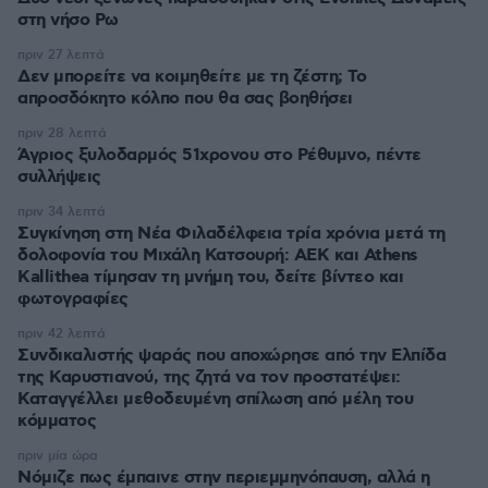
στη νήσο Ρω
πριν 27 λεπτά
Δεν μπορείτε να κοιμηθείτε με τη ζέστη; Το
απροσδόκητο κόλπο που θα σας βοηθήσει
πριν 28 λεπτά
Άγριος ξυλοδαρμός 51χρονου στο Ρέθυμνο, πέντε
συλλήψεις
πριν 34 λεπτά
Συγκίνηση στη Νέα Φιλαδέλφεια τρία χρόνια μετά τη
δολοφονία του Μιχάλη Κατσουρή: ΑΕΚ και Athens
Kallithea τίμησαν τη μνήμη του, δείτε βίντεο και
φωτογραφίες
πριν 42 λεπτά
Συνδικαλιστής ψαράς που αποχώρησε από την Ελπίδα
της Καρυστιανού, της ζητά να τον προστατέψει:
Καταγγέλλει μεθοδευμένη σπίλωση από μέλη του
κόμματος
πριν μία ώρα
Νόμιζε πως έμπαινε στην περιεμμηνόπαυση, αλλά η