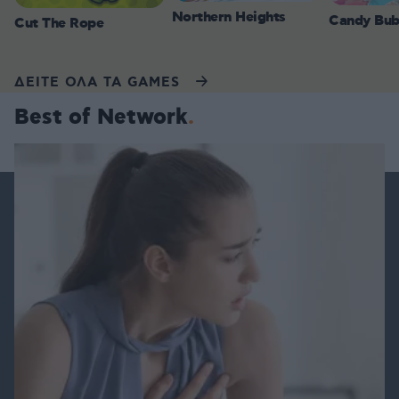
Northern Heights
Candy Bub
Cut The Rope
ΔΕΙΤΕ ΟΛΑ ΤΑ GAMES
Best of Network