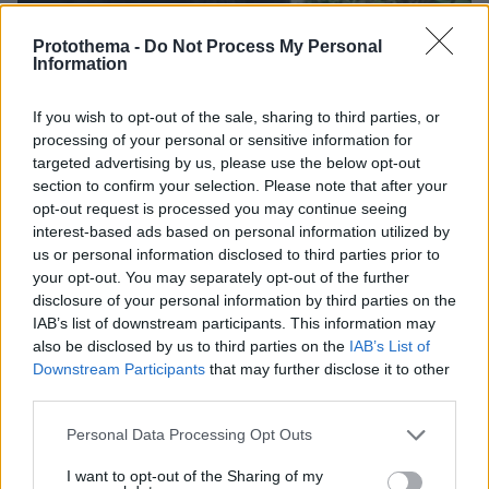
Protothema -
Do Not Process My Personal
Information
If you wish to opt-out of the sale, sharing to third parties, or
processing of your personal or sensitive information for
targeted advertising by us, please use the below opt-out
section to confirm your selection. Please note that after your
opt-out request is processed you may continue seeing
08.08.2026, 12:18
interest-based ads based on personal information utilized by
Από τη Μόρια στον γάμο, τη ΜΚΟ και την
us or personal information disclosed to third parties prior to
κατηγορία για φόνο: Η σκοτεινή διαδρομή του
your opt-out. You may separately opt-out of the further
26χρονου Αφγανού που σκότωσε τη Βρετανίδα
disclosure of your personal information by third parties on the
στην Κυψέλη
IAB’s list of downstream participants. This information may
also be disclosed by us to third parties on the
IAB’s List of
Downstream Participants
that may further disclose it to other
third parties.
Please note that this website/app uses one or more Google
Personal Data Processing Opt Outs
services and may gather and store information including but
not limited to your visit or usage behaviour. You may click to
I want to opt-out of the Sharing of my