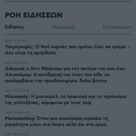
ΡΟΗ ΕΙΔΗΣΕΩΝ
Ειδήσεις
Δημοφιλή
Σχολιασμένα
πριν 9 λεπτά
Υπερτροφές: Ο Νο1 καρπός που πρέπει όλοι να τρώμε –
Δεν είναι τα αμύγδαλα
πριν 11 λεπτά
Δάκρυσε ο Άντι Μπέρναμ για τον πατέρα του που έχει
Αλτσχάιμερ: Η αντίδρασή του όταν τον είδε να
αναλαμβάνει την πρωθυπουργία, δείτε βίντεο
πριν 16 λεπτά
Μουσακάς: Η μπεσαμέλ, τα λαχανικά και το τηγάνισμα
της μελιτζάνας, σύμφωνα με τους σεφ
πριν 16 λεπτά
Momwashing: Όταν μια επιχείρηση αγαπάει τη
μητρότητα μόνο στα λόγια αλλά όχι στα έργα
πριν 18 λεπτά