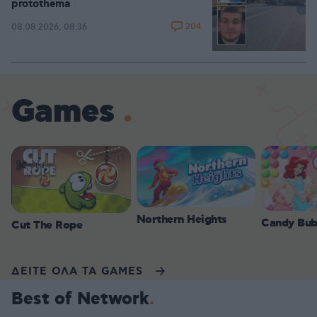
protothema
204
08.08.2026, 08:36
Games
Northern Heights
Candy Bub
Cut The Rope
ΔΕΙΤΕ ΟΛΑ ΤΑ GAMES
Best of Network