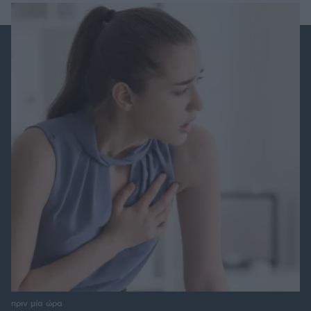
πριν μία ώρα