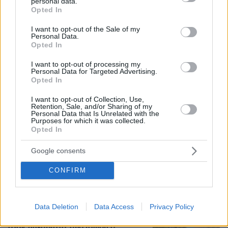
personal data.
grant or deny consent to Google and its third-party tags to
Opted In
use your data for below specified purposes in below Google
consent section.
I want to opt-out of the Sale of my
Personal Data.
Opted In
I want to opt-out of processing my
Personal Data for Targeted Advertising.
Opted In
I want to opt-out of Collection, Use,
Retention, Sale, and/or Sharing of my
Personal Data that Is Unrelated with the
Purposes for which it was collected.
Opted In
Google consents
08.08.2026, 10:26
CONFIRM
Τι έγραφαν οι ξένοι ανταποκριτές σε
τηλεγραφήματά τους από τη Μικρά Ασία το 1921
Data Deletion
Data Access
Privacy Policy
Σε 57χρονη γυναίκα ανήκει η σορός
στον Λυκαβηττό, από πτώση ο