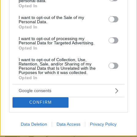
personal data.
grant or deny consent to Google and its third-party tags to
Opted In
use your data for below specified purposes in below Google
consent section.
I want to opt-out of the Sale of my
Personal Data.
Opted In
I want to opt-out of processing my
Personal Data for Targeted Advertising.
Opted In
I want to opt-out of Collection, Use,
Retention, Sale, and/or Sharing of my
Personal Data that Is Unrelated with the
Purposes for which it was collected.
Opted In
07.08.2026, 18:22
Google consents
«Πόσα θέλεις για το κορίτσι;»: Τουρίστας στην
CONFIRM
Κρήτη ζητά... τιμή για να ασελγήσει σε ανήλικη, τι
καταγγέλλει ο ιδιοκτήτης επιχείρησης
Data Deletion
Data Access
Privacy Policy