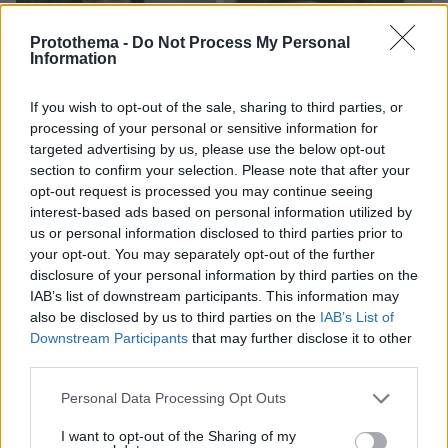
Protothema -
Do Not Process My Personal
Information
If you wish to opt-out of the sale, sharing to third parties, or
processing of your personal or sensitive information for
targeted advertising by us, please use the below opt-out
07.08.2026, 22:54
section to confirm your selection. Please note that after your
Ο «Δράκος» του Λονδίνου: 40χρονος με
opt-out request is processed you may continue seeing
προβλήματα όρασης σκότωνε και βίαζε γυναίκες,
interest-based ads based on personal information utilized by
η αστυνομία τον είχε συλλάβει και τον άφησε
us or personal information disclosed to third parties prior to
ελεύθερο
your opt-out. You may separately opt-out of the further
disclosure of your personal information by third parties on the
IAB’s list of downstream participants. This information may
also be disclosed by us to third parties on the
IAB’s List of
Downstream Participants
that may further disclose it to other
third parties.
Please note that this website/app uses one or more Google
Personal Data Processing Opt Outs
services and may gather and store information including but
not limited to your visit or usage behaviour. You may click to
I want to opt-out of the Sharing of my