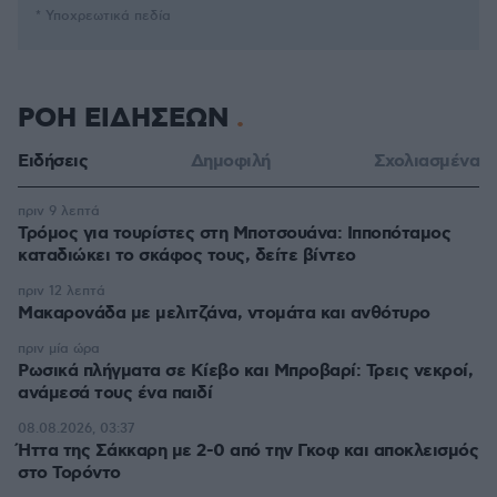
* Υποχρεωτικά πεδία
ΡΟΗ ΕΙΔΗΣΕΩΝ
Ειδήσεις
Δημοφιλή
Σχολιασμένα
πριν 9 λεπτά
Τρόμος για τουρίστες στη Μποτσουάνα: Ιπποπόταμος
καταδιώκει το σκάφος τους, δείτε βίντεο
πριν 12 λεπτά
Μακαρονάδα με μελιτζάνα, ντομάτα και ανθότυρο
πριν μία ώρα
Ρωσικά πλήγματα σε Κίεβο και Μπροβαρί: Τρεις νεκροί,
ανάμεσά τους ένα παιδί
08.08.2026, 03:37
Ήττα της Σάκκαρη με 2-0 από την Γκοφ και αποκλεισμός
στο Τορόντο