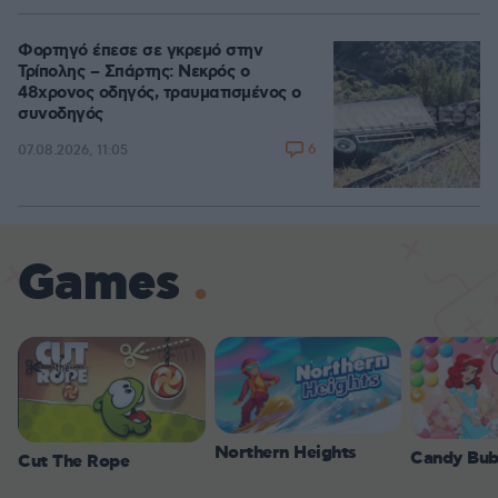
Φορτηγό έπεσε σε γκρεμό στην
Τρίπολης – Σπάρτης: Νεκρός ο
48χρονος οδηγός, τραυματισμένος ο
συνοδηγός
6
07.08.2026, 11:05
Games
Northern Heights
Candy Bub
Cut The Rope