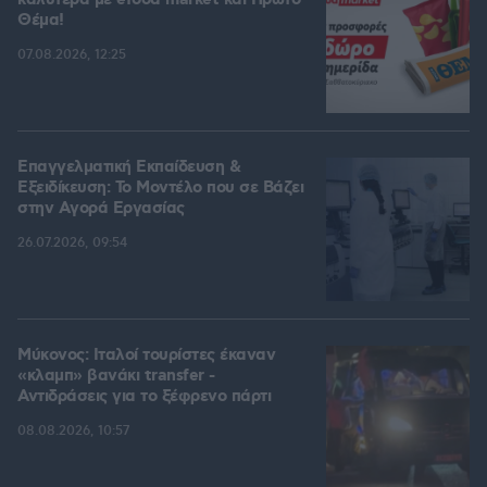
καλύτερα με efood market και Πρώτο
Θέμα!
07.08.2026, 12:25
Επαγγελματική Εκπαίδευση &
Εξειδίκευση: Το Mοντέλο που σε Bάζει
στην Aγορά Eργασίας
26.07.2026, 09:54
Μύκονος: Ιταλοί τουρίστες έκαναν
«κλαμπ» βανάκι transfer -
Αντιδράσεις για το ξέφρενο πάρτι
08.08.2026, 10:57