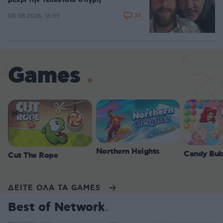
μέχρι την τελευταία στιγμή
38
08.08.2026, 16:05
Games
Northern Heights
Candy Bub
Cut The Rope
ΔΕΙΤΕ ΟΛΑ ΤΑ GAMES
Best of Network