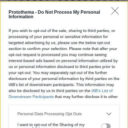
Protothema -
Do Not Process My Personal
Information
08.08.2026, 19:36
Τραγωδία στην Πάρο: Πνίγηκε 4χρονος σε πισίνα
If you wish to opt-out of the sale, sharing to third parties, or
beach bar, βούτηξε ο μπάρμαν για να τον σώσει
processing of your personal or sensitive information for
targeted advertising by us, please use the below opt-out
section to confirm your selection. Please note that after your
opt-out request is processed you may continue seeing
interest-based ads based on personal information utilized by
us or personal information disclosed to third parties prior to
your opt-out. You may separately opt-out of the further
disclosure of your personal information by third parties on the
IAB’s list of downstream participants. This information may
also be disclosed by us to third parties on the
IAB’s List of
Downstream Participants
that may further disclose it to other
third parties.
Please note that this website/app uses one or more Google
Personal Data Processing Opt Outs
services and may gather and store information including but
not limited to your visit or usage behaviour. You may click to
I want to opt-out of the Sharing of my