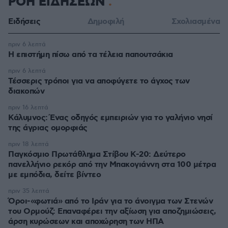
ΡΟΗ ΕΙΔΗΣΕΩΝ
Ειδήσεις
Δημοφιλή
Σχολιασμένα
πριν 6 λεπτά
Η επιστήμη πίσω από τα τέλεια παπουτσάκια
πριν 6 λεπτά
Τέσσερις τρόποι για να αποφύγετε το άγχος των
διακοπών
πριν 16 λεπτά
Κάλυμνος: Ένας οδηγός εμπειριών για το γαλήνιο νησί
της άγριας ομορφιάς
πριν 18 λεπτά
Παγκόσμιο Πρωτάθλημα Στίβου Κ-20: Δεύτερο
πανελλήνιο ρεκόρ από την Μπακογιάννη στα 100 μέτρα
με εμπόδια, δείτε βίντεο
πριν 35 λεπτά
Όροι-«φωτιά» από το Ιράν για το άνοιγμα των Στενών
του Ορμούζ: Επαναφέρει την αξίωση για αποζημιώσεις,
άρση κυρώσεων και αποχώρηση των ΗΠΑ