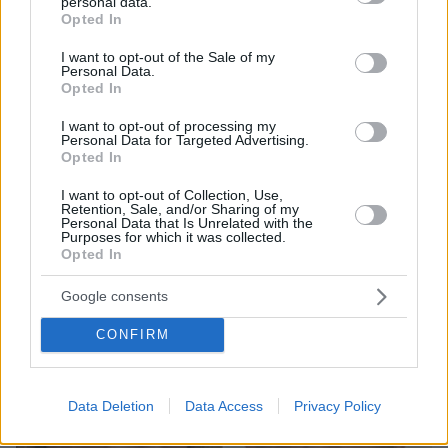
personal data.
grant or deny consent to Google and its third-party tags to
Opted In
use your data for below specified purposes in below Google
consent section.
I want to opt-out of the Sale of my
Personal Data.
Opted In
I want to opt-out of processing my
Personal Data for Targeted Advertising.
08.08.2026, 18:08
Opted In
Μυστήριο 3.500 ετών στη Σαντορίνη: Ο 15χρονος
που δεν πρόλαβε να ξεφύγει από το τσουνάμι
I want to opt-out of Collection, Use,
Retention, Sale, and/or Sharing of my
μπορεί ν' αλλάξει τη χρονολογία της μεγάλης
Personal Data that Is Unrelated with the
έκρηξης
Purposes for which it was collected.
Opted In
Google consents
CONFIRM
Data Deletion
Data Access
Privacy Policy