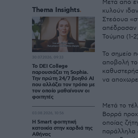
Μετά από έ
Thema Insights
κυλούν ιδαν
Στεάουα «σ
απέδρασαν 
Τούμπα (1-2)
Το σημείο π
30.07.2026, 09:33
αποβολή το
Το DEI College
καθυστερήσ
παρουσιάζει τη Sophia.
Την πρώτη 24/7 βοηθό AI
να αποχωρε
που αλλάζει τον τρόπο με
τον οποίο μαθαίνουν οι
φοιτητές
Μετά το τέλ
Βορρά προχ
03.08.2026, 10:56
Η Smart φοιτητική
οποίας ζήτ
κατοικία στην καρδιά της
παράλληλα 
Αθήνας