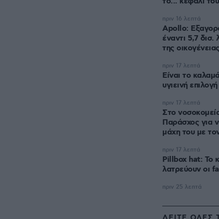
το... κεφάλι το
πριν 16 λεπτά
Apollo: Εξαγορ
έναντι 5,7 δισ.
της οικογένεια
πριν 17 λεπτά
Είναι το καλαμά
υγιεινή επιλογή
πριν 17 λεπτά
Στο νοσοκομείο
Παράσχος για ν
μάχη του με το
πριν 17 λεπτά
Pillbox hat: Το
λατρεύουν οι fa
πριν 25 λεπτά
ΔΕΙΤΕ ΟΛΕΣ 