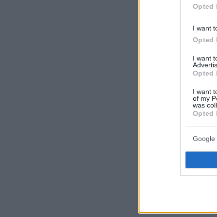
Opted 
I want t
Opted 
I want 
Advertis
Opted 
I want t
of my P
was col
Opted 
Google 