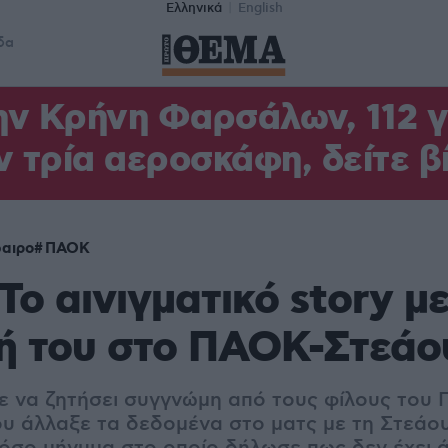
Ελληνικά
English
δα
ν Κρήνη Φαρσάλων, 112 γι
ν τρία αεροσκάφη, δείτε β
αιρο
ΠΑΟΚ
 Το αινιγματικό story μ
ή του στο ΠΑΟΚ-Στεάο
ε να ζητήσει συγγνώμη από τους φίλους του 
υ άλλαξε τα δεδομένα στο ματς με τη Στεάου