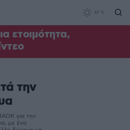
33
°C
α ετοιμότητα,
ίντεο
ετά την
υα
ΠΑΟΚ για την
α, με ένα