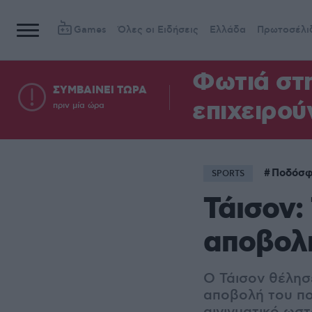
Games
Όλες οι Ειδήσεις
Ελλάδα
Πρωτοσέλι
Φωτιά στη
ΣΥΜΒΑΙΝΕΙ ΤΩΡΑ
επιχειρού
πριν μία ώρα
Ποδόσφ
SPORTS
Τάισον:
αποβολ
Ο Τάισον θέλησ
αποβολή του πο