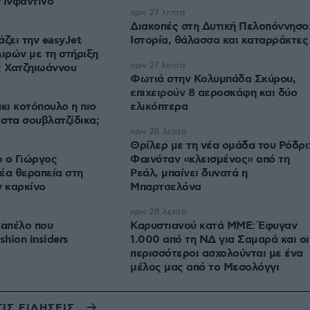
υ Ινφαντίνο
πριν 27 λεπτά
Διακοπές στη Δυτική Πελοπόννησο
άζει την easyJet
Ιστορία, θάλασσα και καταρράκτες
 λιρών με τη στήριξη
πριν 27 λεπτά
ς Χατζηιωάννου
Φωτιά στην Κολυμπάδα Σκύρου,
επιχειρούν 8 αεροσκάφη και δύο
κι κοτόπουλο η πιο
ελικόπτερα
 στα σουβλατζίδικα;
πριν 28 λεπτά
Θρίλερ με τη νέα ομάδα του Ρόδρι
 ο Γιώργος
Φαινόταν «κλεισμένος» από τη
έα θεραπεία στη
Ρεάλ, μπαίνει δυνατά η
ν καρκίνο
Μπαρτσελόνα
πριν 28 λεπτά
 καπέλο που
Καρυστιανού κατά ΜΜΕ: Έφυγαν
shion insiders
1.000 από τη ΝΔ για Σαμαρά και οι
περισσότεροι ασχολούνται με ένα
μέλος μας από το Μεσολόγγι
ΤΙΣ ΕΙΔΗΣΕΙΣ