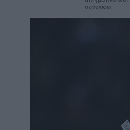
αινιγματικό ωσ
συνεχίσει