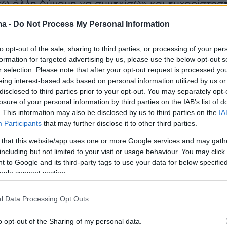
χω άλλη δύναμη να συνεχίσω» και ευχαρίστησ
της ομάδας.
ma -
Do Not Process My Personal Information
γνώμη από τους οπαδούς του ΠΑΟΚ. Είμαι
to opt-out of the sale, sharing to third parties, or processing of your per
νος για αυτό που έγινε χθες. Δεν έχω δύναμ
formation for targeted advertising by us, please use the below opt-out s
r selection. Please note that after your opt-out request is processed y
. Σας ευχαριστώ για όλα. Εσείς οι οπαδοί
eing interest-based ads based on personal information utilized by us or
όν τον σύλλογο τεράστιο. Συγγνώμη. Σας
disclosed to third parties prior to your opt-out. You may separately opt-
ολύ για όλα».
losure of your personal information by third parties on the IAB’s list of
. This information may also be disclosed by us to third parties on the
IA
Participants
that may further disclose it to other third parties.
 that this website/app uses one or more Google services and may gath
including but not limited to your visit or usage behaviour. You may click 
 to Google and its third-party tags to use your data for below specifi
ogle consent section.
l Data Processing Opt Outs
o opt-out of the Sharing of my personal data.