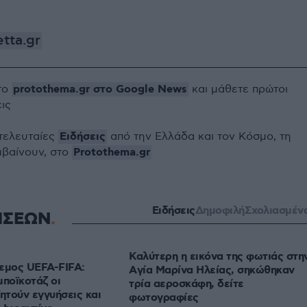
tta.gr
protothema.gr στο Google News
το
και μάθετε πρώτοι
εις
Ειδήσεις
 τελευταίες
από την Ελλάδα και τον Κόσμο, τη
Protothema.gr
μβαίνουν, στο
Ειδήσεις
Δημοφιλή
Σχολιασμέν
ΗΣΕΩΝ
Καλύτερη η εικόνα της φωτιάς στη
εμος UEFA-FIFA:
Aγία Μαρίνα Ηλείας, σηκώθηκαν
μποϊκοτάζ οι
τρία αεροσκάφη, δείτε
ζητούν εγγυήσεις και
φωτογραφίες