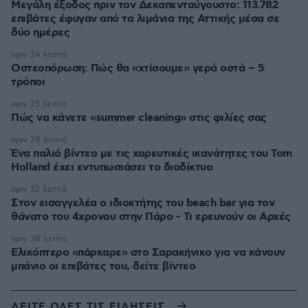
Μεγάλη έξοδος πριν τον Δεκαπενταύγουστο: 113.782
επιβάτες έφυγαν από τα λιμάνια της Αττικής μέσα σε
δύο ημέρες
πριν 24 λεπτά
Οστεοπόρωση: Πώς θα «χτίσουμε» γερά οστά – 5
τρόποι
πριν 25 λεπτά
Πώς να κάνετε «summer cleaning» στις φιλίες σας
πριν 28 λεπτά
Ένα παλιό βίντεο με τις χορευτικές ικανότητες του Tom
Holland έχει εντυπωσιάσει το διαδίκτυο
πριν 32 λεπτά
Στον εισαγγελέα ο ιδιοκτήτης του beach bar για τον
θάνατο του 4χρονου στην Πάρο - Τι ερευνούν οι Αρχές
πριν 38 λεπτά
Ελικόπτερο «πάρκαρε» στο Σαρακήνικο για να κάνουν
μπάνιο οι επιβάτες του, δείτε βίντεο
ΔΕΙΤΕ ΟΛΕΣ ΤΙΣ ΕΙΔΗΣΕΙΣ