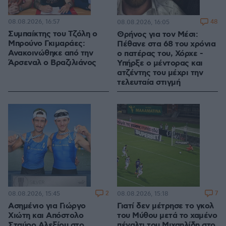
08.08.2026, 16:57
48
08.08.2026, 16:05
Συμπαίκτης του Τζόλη ο
Θρήνος για τον Μέσι:
Μπρούνο Γκιμαράες:
Πέθανε στα 68 του χρόνια
Ανακοινώθηκε από την
ο πατέρας του, Χόρχε -
Άρσεναλ ο Βραζιλιάνος
Υπήρξε ο μέντορας και
ατζέντης του μέχρι την
τελευταία στιγμή
2
7
08.08.2026, 15:45
08.08.2026, 15:18
Ασημένιο για Γιώργο
Γιατί δεν μέτρησε το γκολ
Χιώτη και Απόστολο
του Μύθου μετά το χαμένο
Σταύρο Αλεξίου στο
πέναλτι του Μιχαηλίδη στο