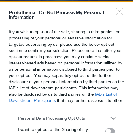
Protothema -
Do Not Process My Personal
Information
09.08.2026, 07:29
If you wish to opt-out of the sale, sharing to third parties, or
Το νέο... καλοκαιρινό κόλπο που κάνουν οι
processing of your personal or sensitive information for
κλέφτες αυτοκινήτων στην Ελλάδα
targeted advertising by us, please use the below opt-out
section to confirm your selection. Please note that after your
opt-out request is processed you may continue seeing
interest-based ads based on personal information utilized by
us or personal information disclosed to third parties prior to
your opt-out. You may separately opt-out of the further
disclosure of your personal information by third parties on the
IAB’s list of downstream participants. This information may
also be disclosed by us to third parties on the
IAB’s List of
Downstream Participants
that may further disclose it to other
third parties.
Please note that this website/app uses one or more Google
Personal Data Processing Opt Outs
services and may gather and store information including but
not limited to your visit or usage behaviour. You may click to
I want to opt-out of the Sharing of my