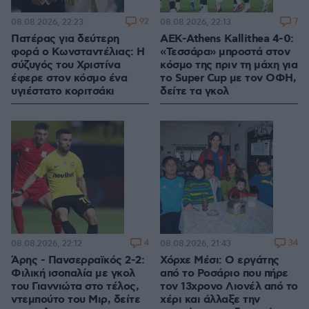
92
7
08.08.2026, 22:23
08.08.2026, 22:13
Πατέρας για δεύτερη
ΑΕΚ-Athens Kallithea 4-0:
φορά ο Κωνσταντέλιας: Η
«Τεσσάρα» μπροστά στον
σύζυγός του Χριστίνα
κόσμο της πριν τη μάχη για
έφερε στον κόσμο ένα
το Super Cup με τον ΟΦΗ,
υγιέστατο κοριτσάκι
δείτε τα γκολ
4
34
08.08.2026, 22:12
08.08.2026, 21:43
Άρης - Πανσερραϊκός 2-2:
Χόρχε Μέσι: Ο εργάτης
Φιλική ισοπαλία με γκολ
από το Ροσάριο που πήρε
του Γιαννιώτα στο τέλος,
τον 13χρονο Λιονέλ από το
ντεμπούτο του Μιρ, δείτε
χέρι και άλλαξε την