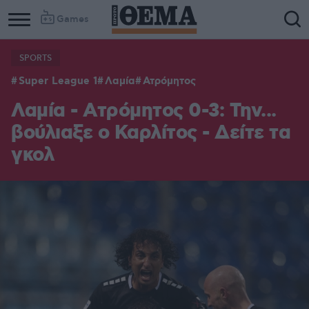
Games
SPORTS
Column
Column
Super League 1
Λαμία
Ατρόμητος
1
2
Λαμία - Ατρόμητος 0-3: Την...
βούλιαξε ο Καρλίτος - Δείτε τα
γκολ