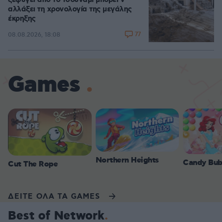
ξεφύγει από το τσουνάμι μπορεί ν'
αλλάξει τη χρονολογία της μεγάλης
έκρηξης
77
08.08.2026, 18:08
Games
Northern Heights
Candy Bub
Cut The Rope
ΔΕΙΤΕ ΟΛΑ ΤΑ GAMES
Best of Network