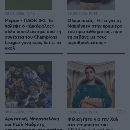
08.08.2026, 19:49
08.08.2026, 19:44
Μπραν - ΠΑΟΚ 3-2: Το
Ολυμπιακός: Ήττα για τη
πάλεψε ο «Δικέφαλος»
Ναϊμέγκεν στην πρεμιέρα
αλλά αποκλείστηκε από τη
του πρωταθλήματος, πριν
συνέχεια του Champions
τη ρεβάνς με τους
League γυναικών, δείτε τα
«ερυθρόλευκους»
γκολ
08.08.2026, 19:11
5
08.08.2026, 19:10
Αργεντινή, Μπαρτσελόνα
Φιλική ήττα για την Χαλ
και Ρεάλ Μαδρίτης
στο ντεμπούτο του