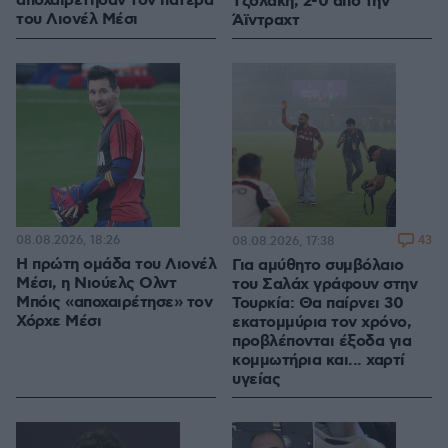
αποχαιρέτησαν τον πατέρα
Τζολάκη, 2-0 από την
του Λιονέλ Μέσι
Άϊντραχτ
08.08.2026, 18:26
43
08.08.2026, 17:38
Η πρώτη ομάδα του Λιονέλ
Για αμύθητο συμβόλαιο
Μέσι, η Νιούελς Ολντ
του Σαλάχ γράφουν στην
Μπόις «αποχαιρέτησε» τον
Τουρκία: Θα παίρνει 30
Χόρχε Μέσι
εκατομμύρια τον χρόνο,
προβλέπονται έξοδα για
κομμωτήρια και... χαρτί
υγείας