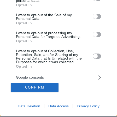
personal data.
grant or deny consent to Google and its third-party tags to
Opted In
use your data for below specified purposes in below Google
consent section.
I want to opt-out of the Sale of my
Personal Data.
Opted In
I want to opt-out of processing my
Personal Data for Targeted Advertising.
Opted In
09.08.2026, 10:00
Τι έκανε η Κέιτ Μίντλετον στη διάρκεια της
I want to opt-out of Collection, Use,
Retention, Sale, and/or Sharing of my
θεραπείας για τον καρκίνο, όταν δεν μπορούσε να
Personal Data that Is Unrelated with the
συγκεντρωθεί
Purposes for which it was collected.
Opted In
Τα spa της ελληνικής φύσης: Παραλίες
Google consents
με ιαματικά νερά στην Ελλάδα για
αναζωογονητικές βουτιές
CONFIRM
08.08.2026, 13:41
Data Deletion
Data Access
Privacy Policy