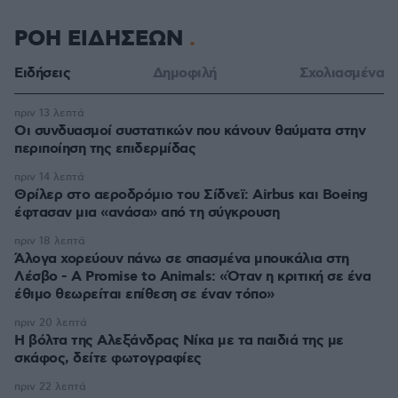
ΡΟΗ ΕΙΔΗΣΕΩΝ
Ειδήσεις
Δημοφιλή
Σχολιασμένα
πριν 13 λεπτά
Οι συνδυασμοί συστατικών που κάνουν θαύματα στην
περιποίηση της επιδερμίδας
πριν 14 λεπτά
Θρίλερ στο αεροδρόμιο του Σίδνεϊ: Airbus και Boeing
έφτασαν μια «ανάσα» από τη σύγκρουση
πριν 18 λεπτά
Άλογα χορεύουν πάνω σε σπασμένα μπουκάλια στη
Λέσβο - A Promise to Animals: «Όταν η κριτική σε ένα
έθιμο θεωρείται επίθεση σε έναν τόπο»
πριν 20 λεπτά
Η βόλτα της Αλεξάνδρας Νίκα με τα παιδιά της με
σκάφος, δείτε φωτογραφίες
πριν 22 λεπτά