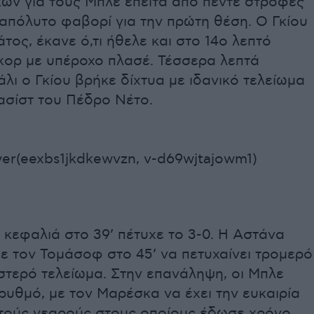
κών για τους Μπλε έπειτα από πέντε στροφές
ο απόλυτο φαβορί για την πρώτη θέση. Ο Γκίου
τος, έκανε ό,τι ήθελε και στο 14ο λεπτό
σκορ με υπέροχο πλασέ. Τέσσερα λεπτά
λι ο Γκίου βρήκε δίχτυα με ιδανικό τελείωμα
ασίστ του Πέδρο Νέτο.
er(eexbs1jkdkewvzn, v-d69wjtajowm1)
 κεφαλιά στο 39’ πέτυχε το 3-0. Η Αστάνα
ε τον Τομάσοφ στο 45’ να πετυχαίνει τρομερό
στερό τελείωμα. Στην επανάληψη, οι Μπλε
υθμό, με τον Μαρέσκα να έχει την ευκαιρία
ετούς νεαρούς στους οποίους έδωσε χρόνο