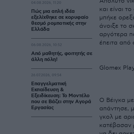
Απόλυτο νι
04.08.2026, 11:20
και είναι τ
Πώς μια απλή ιδέα
μπήκε ορεξά
εξελίχθηκε σε κορυφαίο
θεσμό ρομποτικής στην
άνοιξε το 
Ελλάδα
αργότερα πά
έπειτα από 
06.08.2026, 10:52
Από μαθητής, φοιτητής σε
άλλη πόλη!
Glomex Play
26.07.2026, 09:54
Επαγγελματική
Εκπαίδευση &
Εξειδίκευση: Το Mοντέλο
Ο Βέιγκα με
που σε Bάζει στην Aγορά
Eργασίας
απάντησε, μ
γκολ με αρι
κατέβασαν ρ
να δει αρκ