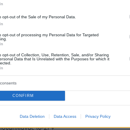
ία του Conference League, 5η αγωνιστική
In
-4) 15 *
αρσοβίας (11-0) 12
o opt-out of the Sale of my Personal Data.
In
to opt-out of processing my Personal Data for Targeted
ια (10-4) 10
ing.
In
έννης (7-2) 10
o opt-out of Collection, Use, Retention, Sale, and/or Sharing
κιμαράες (8-4) 10
ersonal Data that Is Unrelated with the Purposes for which it
lected.
ρντεν (8-6) 10 *
In
consents
CONFIRM
Data Deletion
Data Access
Privacy Policy
α (10-6) 9
Λιουμπλιάνας (6-2) 9