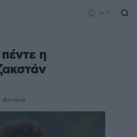
34
°C
 πέντε η
αζακστάν
ν Αστάνα