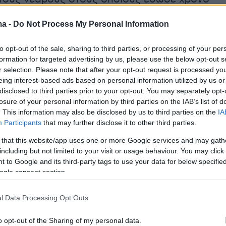
.
ma -
Do Not Process My Personal Information
- Τζουγκάρντεν 1-2
to opt-out of the sale, sharing to third parties, or processing of your per
formation for targeted advertising by us, please use the below opt-out s
r selection. Please note that after your opt-out request is processed y
eing interest-based ads based on personal information utilized by us or
κτός έδρας νίκη 2-1 επί της Βίκινγκουρ πέτυχε
disclosed to third parties prior to your opt-out. You may separately opt-
τεν, η οποία βρέθηκε στην 6η θέση κι ελπίζει
losure of your personal information by third parties on the IAB’s list of
πευθείας πρόκριση. Οι Σουηδοί παρά το
. This information may also be disclosed by us to third parties on the
IA
Participants
that may further disclose it to other third parties.
ς ολοκλήρωσαν το ματς με δέκα παίκτες,
να πάρουν το τρίποντο και να αφήσουν πίσω
 that this website/app uses one or more Google services and may gath
including but not limited to your visit or usage behaviour. You may click 
ούς. Στο 62΄ο Κοσούγκι άνοιξε το σκορ, ενώ
 to Google and its third-party tags to use your data for below specifi
ικάιμ σημείωσε το 2-0. Ο Σιγκούρπαλσον
ogle consent section.
-1 για τη Βίκινγκουρ, η οποία πίεσε αρκετά
ποβολή του Τένο, χωρίς όμως αποτέλεσμα.
l Data Processing Opt Outs
o opt-out of the Sharing of my personal data.