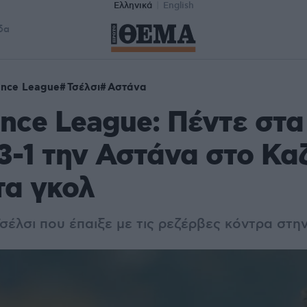
Ελληνικά
English
δα
ence League
Τσέλσι
Αστάνα
nce League: Πέντε στα
 3-1 την Αστάνα στο Κ
 τα γκολ
σέλσι που έπαιξε με τις ρεζέρβες κόντρα στη