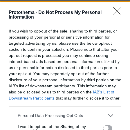
Ζάλγκιρις Κάουνας – Αναντολού Εφές 85-72
Protothema -
Do Not Process My Personal
Μακάμπι Τελ Αβίβ – Μπαρτσελόνα 86-88
Information
Μπάγερν – Μπασκόνια 94-80
Παρτίζαν – Παναθηναϊκός 91-73
If you wish to opt-out of the sale, sharing to third parties, or
Ρεάλ Μαδρίτης – Φενέρμπαχτσε 70-82
processing of your personal or sensitive information for
targeted advertising by us, please use the below opt-out
section to confirm your selection. Please note that after your
Παρασκευή 6 Δεκεμβρίου
opt-out request is processed you may continue seeing
interest-based ads based on personal information utilized by
Μονακό - Άλμπα Βερολίνου 100-80
us or personal information disclosed to third parties prior to
your opt-out. You may separately opt-out of the further
Ολυμπιακός - Παρί 90-96
disclosure of your personal information by third parties on the
Βίρτους Μπολόνια - Ερυθρός Αστέρας 87-94
IAB’s list of downstream participants. This information may
Αρμάνι Μιλάνο - Βιλερμπάν 92-84
also be disclosed by us to third parties on the
IAB’s List of
Downstream Participants
that may further disclose it to other
Η κατάταξη
third parties.
Please note that this website/app uses one or more Google
Personal Data Processing Opt Outs
Παρί 11-3
services and may gather and store information including but
not limited to your visit or usage behaviour. You may click to
I want to opt-out of the Sharing of my
Φενέρμπαχτσε 10-4