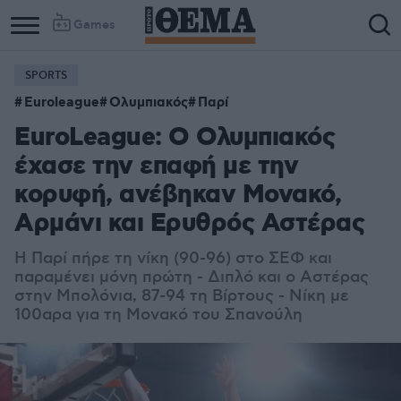
Games
SPORTS
Column
Column
Euroleague
Ολυμπιακός
Παρί
1
2
EuroLeague: Ο Ολυμπιακός
έχασε την επαφή με την
κορυφή, ανέβηκαν Μονακό,
Αρμάνι και Ερυθρός Αστέρας
Η Παρί πήρε τη νίκη (90-96) στο ΣΕΦ και
παραμένει μόνη πρώτη - Διπλό και ο Αστέρας
στην Μπολόνια, 87-94 τη Βίρτους - Νίκη με
100αρα για τη Μονακό του Σπανούλη