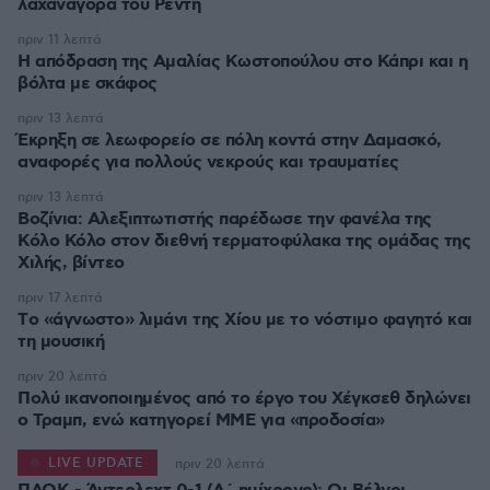
λαχαναγορά τού Ρέντη
πριν 11 λεπτά
Η απόδραση της Αμαλίας Κωστοπούλου στο Κάπρι και η
βόλτα με σκάφος
πριν 13 λεπτά
Έκρηξη σε λεωφορείο σε πόλη κοντά στην Δαμασκό,
αναφορές για πολλούς νεκρούς και τραυματίες
πριν 13 λεπτά
Βοζίνια: Αλεξιπτωτιστής παρέδωσε την φανέλα της
Κόλο Κόλο στον διεθνή τερματοφύλακα της ομάδας της
Χιλής, βίντεο
πριν 17 λεπτά
Tο «άγνωστο» λιμάνι της Χίου με το νόστιμο φαγητό και
τη μουσική
πριν 20 λεπτά
Πολύ ικανοποιημένος από το έργο του Χέγκσεθ δηλώνει
ο Τραμπ, ενώ κατηγορεί ΜΜΕ για «προδοσία»
LIVE UPDATE
πριν 20 λεπτά