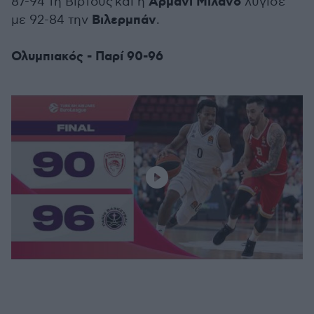
Αρμάνι Μιλάνο
87-94 τη Βίρτους και η
λύγισε
Βιλερμπάν
με 92-84 την
.
Ολυμπιακός - Παρί 90-96