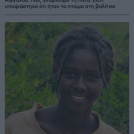
Αφγανού: Πώς γνωρίσαμε τη Λίσα, γιατί
υποψιάστηκα ότι ήταν το πτώμα στη βαλίτσα