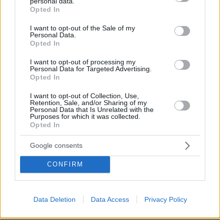
personal data.
grant or deny consent to Google and its third-party tags to
Ολυμπιακός 9-5
Opted In
use your data for below specified purposes in below Google
Μονακό 9-5
consent section.
I want to opt-out of the Sale of my
Μπάγερν 9-5
Personal Data.
Opted In
Παναθηναϊκός 8-6
Αρμάνι Μιλάνο 8-6
I want to opt-out of processing my
Personal Data for Targeted Advertising.
Μπαρτσελόνα 8-6
Opted In
Ζάλγκιρις 8-6
I want to opt-out of Collection, Use,
Ερυθρός Αστέρας 7-7
Retention, Sale, and/or Sharing of my
Personal Data that Is Unrelated with the
Αναντολού Εφές 7-7
Purposes for which it was collected.
Παρτίζαν 6-8
Opted In
Ρεάλ Μαδρίτης 6-8
Google consents
Μπασκόνια 6-8
Βιλερμπάν 5-9
CONFIRM
Μακάμπι Τελ Αβίβ 4-10
Άλμπα Βερολίνου 3-11
Βίρτους Μπολόνια 2-12
Data Deletion
Data Access
Privacy Policy