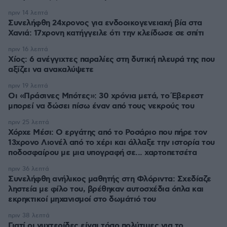
πριν 14 λεπτά
Συνελήφθη 24χρονος για ενδοοικογενειακή βία στα
Χανιά: 17χρονη κατήγγειλε ότι την κλείδωσε σε σπίτι
πριν 16 λεπτά
Χίος: 6 ανέγγιχτες παραλίες στη δυτική πλευρά της που
αξίζει να ανακαλύψετε
πριν 19 λεπτά
Οι «Πράσινες Μπότες»: 30 χρόνια μετά, το Έβερεστ
μπορεί να δώσει πίσω έναν από τους νεκρούς του
πριν 25 λεπτά
Χόρχε Μέσι: Ο εργάτης από το Ροσάριο που πήρε τον
13χρονο Λιονέλ από το χέρι και άλλαξε την ιστορία του
ποδοσφαίρου με μια υπογραφή σε... χαρτοπετσέτα
πριν 36 λεπτά
Συνελήφθη ανήλικος μαθητής στη Φλόριντα: Σχεδίαζε
ληστεία με φίλο του, βρέθηκαν αυτοσχέδια όπλα και
εκρηκτικοί μηχανισμοί στο δωμάτιό του
πριν 38 λεπτά
Γιατί οι νυχτερίδες είναι τόσο πολύτιμες για το