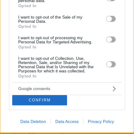
personal data.
grant or deny consent to Google and its third-party tags to
Opted In
use your data for below specified purposes in below Google
consent section.
I want to opt-out of the Sale of my
Personal Data.
Opted In
I want to opt-out of processing my
* Υποχρεωτικά πεδία
Personal Data for Targeted Advertising.
Opted In
I want to opt-out of Collection, Use,
Retention, Sale, and/or Sharing of my
ΡΟΗ ΕΙΔΗΣΕΩΝ
Personal Data that Is Unrelated with the
Purposes for which it was collected.
Opted In
Ειδήσεις
Δημοφιλή
Σχολιασμένα
Google consents
πριν 8 λεπτά
Βουλγαρία: Drone με μεγάλη ποσότητα εκρηκτικών
CONFIRM
συνετρίβη κοντά σε αγωγό φυσικού αερίου - Η Σόφια
κατηγορεί το Κίεβο
πριν 8 λεπτά
Data Deletion
Data Access
Privacy Policy
Αποξηραμένα λεμόνια (loomi) – Πώς χρησιμοποιούνται
και γιατί αξίζει να τα δοκιμάσετε