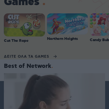
Games
Northern Heights
Candy Bub
Cut The Rope
ΔΕΙΤΕ ΟΛΑ ΤΑ GAMES
Best of Network