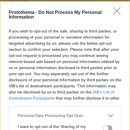
Protothema -
Do Not Process My Personal
Information
If you wish to opt-out of the sale, sharing to third parties, or
EMAIL
processing of your personal or sensitive information for
targeted advertising by us, please use the below opt-out
section to confirm your selection. Please note that after your
opt-out request is processed you may continue seeing
interest-based ads based on personal information utilized by
ΣΧΌΛΙΟ *
us or personal information disclosed to third parties prior to
your opt-out. You may separately opt-out of the further
disclosure of your personal information by third parties on the
IAB’s list of downstream participants. This information may
also be disclosed by us to third parties on the
IAB’s List of
Downstream Participants
that may further disclose it to other
third parties.
Please note that this website/app uses one or more Google
Personal Data Processing Opt Outs
services and may gather and store information including but
Απομένουν
2500
χαρακτήρες
not limited to your visit or usage behaviour. You may click to
I want to opt-out of the Sharing of my