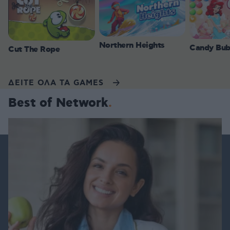
Northern Heights
Candy Bub
Cut The Rope
ΔΕΙΤΕ ΟΛΑ ΤΑ GAMES
Best of Network