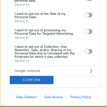
personal data.
οργάνωσης που δολοφόνησε αστυνομικό (ολόκληρο
grant or deny consent to Google and its third-party tags to
Opted In
διοικητικό συμβούλιο ΠΑΕ κατηγορείται) βγάζουν
use your data for below specified purposes in below Google
Ανακοίνωση εναντίον του Άρη Θεσσαλονίκης για βία
consent section.
I want to opt-out of the Sale of my
στη κοινωνία και στα γήπεδα. χα χα. Ο Άρης είναι ο
Personal Data.
Opted In
μεγαλύτερος δυνάστης του Ελληνικού ποδοσφαίρου
τα τελευταία 60 χρόνια. χα χα
I want to opt-out of processing my
Personal Data for Targeted Advertising.
ΑΠΑΝΤΗΣΗ
Opted In
I want to opt-out of Collection, Use,
θα ειχαν χιουμορ
Retention, Sale, and/or Sharing of my
28.11.2024, 21:09
Personal Data that Is Unrelated with the
Purposes for which it was collected.
εκει στην ΕΟ του ελληνικου αθλητισμου.
Opted In
ΑΠΑΝΤΗΣΗ
Google consents
CONFIRM
ΦΟΡΤΩΣΗ ΠΕΡΙΣΣΟΤΕΡΩΝ ΣΧΟΛΙΩΝ
Data Deletion
Data Access
Privacy Policy
ΠΡΟΣΘΗΚΗ ΣΧΟΛΙΟΥ