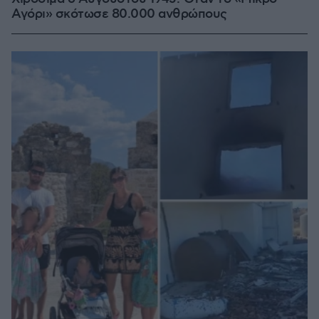
Αγόρι» σκότωσε 80.000 ανθρώπους