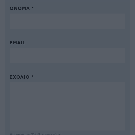
ΌΝΟΜΑ *
EMAIL
ΣΧΌΛΙΟ *
Απομένουν
2500
χαρακτήρες