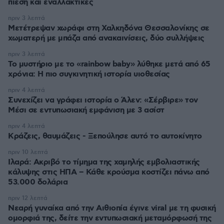
πίεση και εναλλακτικές
πριν 3 λεπτά
Μετέτρεψαν χωράφι στη Χαλκηδόνα Θεσσαλονίκης σε
χωματερή με μπάζα από ανακαινίσεις, δύο συλλήψεις
πριν 3 λεπτά
Το μυστήριο με το «rainbow baby» λύθηκε μετά από 65
χρόνια: Η πιο συγκινητική ιστορία υιοθεσίας
πριν 4 λεπτά
Συνεχίζει να γράφει ιστορία ο Άλεν: «Σέρβιρε» τον
Μέσι σε εντυπωσιακή εμφάνιση με 3 ασίστ
πριν 4 λεπτά
Κράζεις, θαυμάζεις - Ξεπούλησε αυτό το αυτοκίνητο
πριν 10 λεπτά
Ιλαρά: Ακριβό το τίμημα της χαμηλής εμβολιαστικής
κάλυψης στις ΗΠΑ – Κάθε κρούσμα κοστίζει πάνω από
53.000 δολάρια
πριν 12 λεπτά
Νεαρή γυναίκα από την Αιθιοπία έγινε viral με τη φυσική
ομορφιά της, δείτε την εντυπωσιακή μεταμόρφωσή της