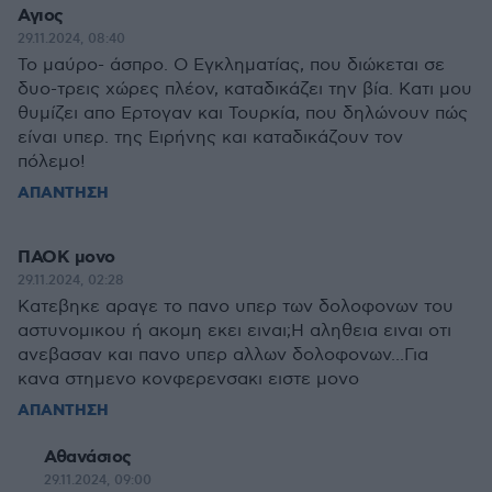
Αγιος
29.11.2024, 08:40
Το μαύρο- άσπρο. Ο Εγκληματίας, που διώκεται σε
δυο-τρεις χώρες πλέον, καταδικάζει την βία. Κατι μου
θυμίζει απο Ερτογαν και Τουρκία, που δηλώνουν πώς
είναι υπερ. της Ειρήνης και καταδικάζουν τον
πόλεμο!
ΑΠΑΝΤΗΣΗ
ΠΑΟΚ μονο
29.11.2024, 02:28
Κατεβηκε αραγε το πανο υπερ των δολοφονων του
αστυνομικου ή ακομη εκει ειναι;Η αληθεια ειναι οτι
ανεβασαν και πανο υπερ αλλων δολοφονων...Για
κανα στημενο κονφερενσακι ειστε μονο
ΑΠΑΝΤΗΣΗ
Αθανάσιος
29.11.2024, 09:00