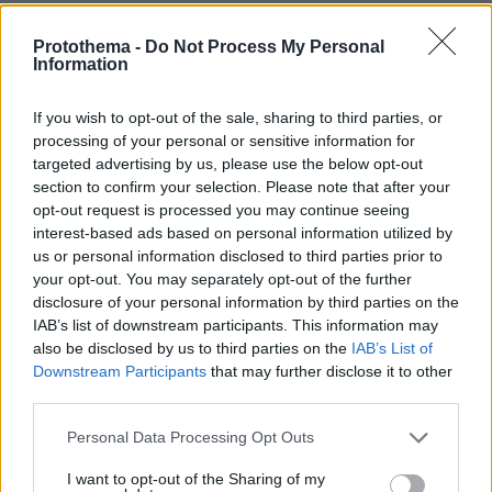
ΑΠΑΝΤΗΣΗ
Protothema -
Do Not Process My Personal
Information
Απόγονοι χωρίς ιδανικά
29.11.2024, 00:04
If you wish to opt-out of the sale, sharing to third parties, or
Χαχαχαχαχαχαχαχαχαχαχαχαχαχαχαχαχαχαχαχαχαχαχ
processing of your personal or sensitive information for
ΑΠΑΝΤΗΣΗ
targeted advertising by us, please use the below opt-out
section to confirm your selection. Please note that after your
opt-out request is processed you may continue seeing
Γνώστης
interest-based ads based on personal information utilized by
28.11.2024, 23:29
us or personal information disclosed to third parties prior to
Αυτά να τα πείτε στον εισαγγελέα που σας περιμένει
your opt-out. You may separately opt-out of the further
disclosure of your personal information by third parties on the
ΑΠΑΝΤΗΣΗ
IAB’s list of downstream participants. This information may
also be disclosed by us to third parties on the
IAB’s List of
Downstream Participants
that may further disclose it to other
third parties.
Αυτοί
Please note that this website/app uses one or more Google
Personal Data Processing Opt Outs
28.11.2024, 22:22
services and may gather and store information including but
που κατηγορούνται για χρηματοδότηση εγκληματικής
not limited to your visit or usage behaviour. You may click to
I want to opt-out of the Sharing of my