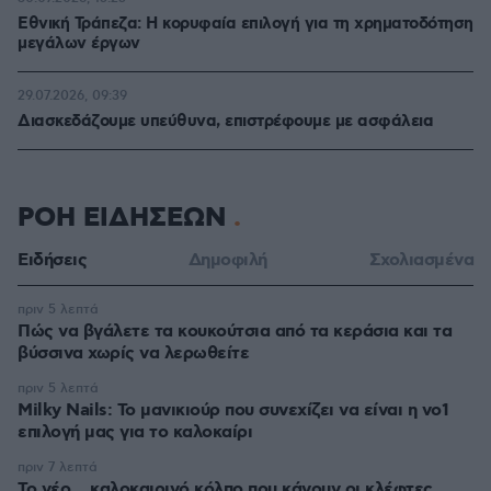
Εθνική Τράπεζα: Η κορυφαία επιλογή για τη χρηματοδότηση
μεγάλων έργων
29.07.2026, 09:39
Διασκεδάζουμε υπεύθυνα, επιστρέφουμε με ασφάλεια
ΡΟΗ ΕΙΔΗΣΕΩΝ
Ειδήσεις
Δημοφιλή
Σχολιασμένα
πριν 5 λεπτά
Πώς να βγάλετε τα κουκούτσια από τα κεράσια και τα
βύσσινα χωρίς να λερωθείτε
πριν 5 λεπτά
Milky Nails: Το μανικιούρ που συνεχίζει να είναι η νο1
επιλογή μας για το καλοκαίρι
πριν 7 λεπτά
Το νέο... καλοκαιρινό κόλπο που κάνουν οι κλέφτες