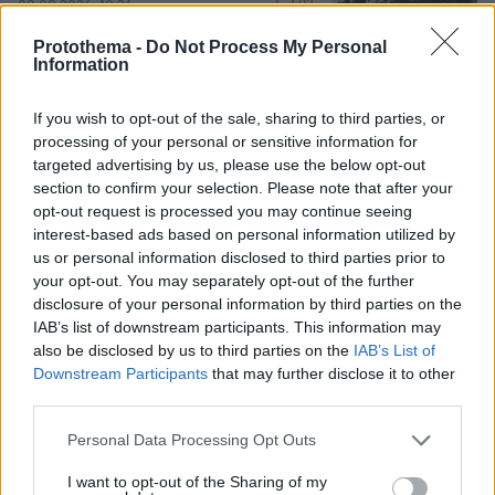
92
08.08.2026, 10:26
Protothema -
Do Not Process My Personal
Information
Ανάλυση: Γιατί ο αρχηγός των
If you wish to opt-out of the sale, sharing to third parties, or
αμερικανικών Ενόπλων Δυνάμεων
processing of your personal or sensitive information for
ψάχνει απεμπλοκή από το Ιράν - Οι
targeted advertising by us, please use the below opt-out
φόβοι για μια νέα κλιμάκωση και οι
section to confirm your selection. Please note that after your
ελλείψεις σε πυρομαχικά
opt-out request is processed you may continue seeing
interest-based ads based on personal information utilized by
8
08.08.2026, 17:57
us or personal information disclosed to third parties prior to
your opt-out. You may separately opt-out of the further
disclosure of your personal information by third parties on the
Για αμύθητο συμβόλαιο του Σαλάχ
IAB’s list of downstream participants. This information may
γράφουν στην Τουρκία: Θα παίρνει 30
also be disclosed by us to third parties on the
IAB’s List of
εκατομμύρια τον χρόνο, προβλέπονται
έξοδα για κομμωτήρια και... χαρτί
Downstream Participants
that may further disclose it to other
υγείας
third parties.
9
08.08.2026, 17:38
Please note that this website/app uses one or more Google
Personal Data Processing Opt Outs
services and may gather and store information including but
not limited to your visit or usage behaviour. You may click to
I want to opt-out of the Sharing of my