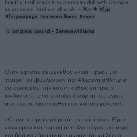
healthy. I still made it to American doll with Olympia
#fyp
as promised. And yes all is ok. 🙏🏿🙏🏿
#foryourpage
#serenawilliams
#mom
♬ original sound - Serenawilliams
Όταν έφτασε σε μέγεθος γκρέιπ φρουτ, οι
γιατροί συμβούλευσαν την 43χρονη αθλήτρια
να αφαιρέσει την κύστη καθώς υπήρχε ο
κίνδυνος είτε να υπάρξει διαρροή του υγρού
που είχε συγκεντρωθεί είτε κάποια μόλυνση.
«Οπότε να 'μαι εγώ μετά την αφαίρεση. Είμαι
ευγνώμων και τυχερή που όλα πήγαν μια χαρά
και βασικά είμαι υγιής» ακούγεται να λέει η