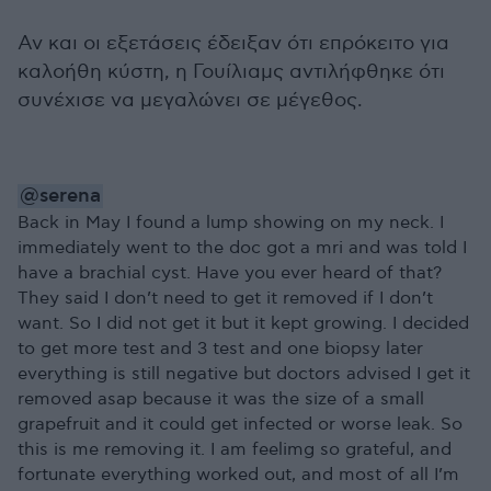
Αν και οι εξετάσεις έδειξαν ότι επρόκειτο για
καλοήθη κύστη, η Γουίλιαμς αντιλήφθηκε ότι
συνέχισε να μεγαλώνει σε μέγεθος.
@serena
Back in May I found a lump showing on my neck. I
immediately went to the doc got a mri and was told I
have a brachial cyst. Have you ever heard of that?
They said I don’t need to get it removed if I don’t
want. So I did not get it but it kept growing. I decided
to get more test and 3 test and one biopsy later
everything is still negative but doctors advised I get it
removed asap because it was the size of a small
grapefruit and it could get infected or worse leak. So
this is me removing it. I am feelimg so grateful, and
fortunate everything worked out, and most of all I’m