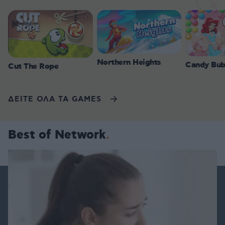
Northern Heights
Candy Bub
Cut The Rope
ΔΕΙΤΕ ΟΛΑ ΤΑ GAMES
Best of Network