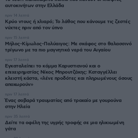
αυτοκινήτων στην Ελλάδα
πριν 14 λεπτά
Κρύο ντους ή χλιαρό; Το λάθος που κάνουμε τις ζεστές
νύχτες πριν από τον ύπνο
πριν 15 λεπτά
Μήλος-Κίμωλος-Πολύαιγος: Με σκάφος στο θαλασσινό
τρίγωνο με τα πιο μαγνητικά νερά του Αιγαίου
πριν 17 λεπτά
Εγκαταλείπει το κόμμα Καρυστιανού και ο
επιχειρηματίας Νίκος Μπρουτζάκης: Καταγγέλλει
κλειστή κάστα, «λένε προδότες και πληρωμένους όσους
αποχωρούν»
πριν 17 λεπτά
Ένας σοβαρά τραυματίας από τροχαίο με γουρούνα
στην Ηλεία
πριν 35 λεπτά
Δείτε τα οφέλη της υγρής τροφής σε μια ηλικιωμένη
γάτα