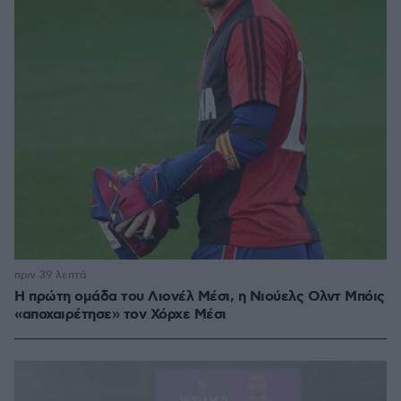
πριν 39 λεπτά
Η πρώτη ομάδα του Λιονέλ Μέσι, η Νιούελς Ολντ Μπόις
«αποχαιρέτησε» τον Χόρχε Μέσι