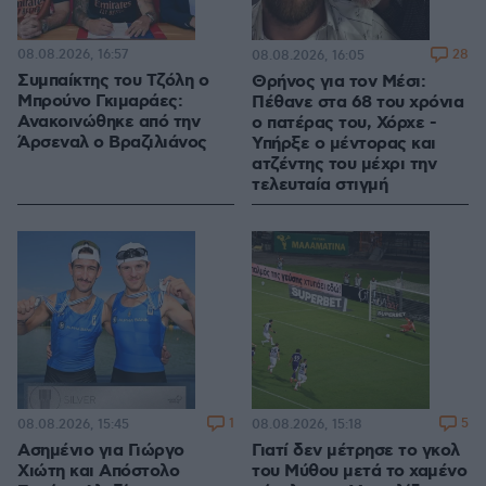
08.08.2026, 16:57
28
08.08.2026, 16:05
Συμπαίκτης του Τζόλη ο
Θρήνος για τον Μέσι:
Μπρούνο Γκιμαράες:
Πέθανε στα 68 του χρόνια
Ανακοινώθηκε από την
ο πατέρας του, Χόρχε -
Άρσεναλ ο Βραζιλιάνος
Υπήρξε ο μέντορας και
ατζέντης του μέχρι την
τελευταία στιγμή
1
5
08.08.2026, 15:45
08.08.2026, 15:18
Ασημένιο για Γιώργο
Γιατί δεν μέτρησε το γκολ
Χιώτη και Απόστολο
του Μύθου μετά το χαμένο