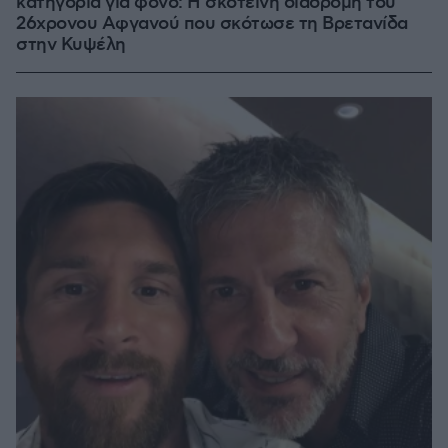
κατηγορία για φόνο: Η σκοτεινή διαδρομή του
26χρονου Αφγανού που σκότωσε τη Βρετανίδα
στην Κυψέλη