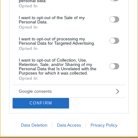
personal data.
Συνετρίβη πυροσβεστικό ελικόπτερο
grant or deny consent to Google and its third-party tags to
Opted In
ενώ επιχειρούσε σε μεγάλη δασική
use your data for below specified purposes in below Google
πυρκαγιά στη Γιούτα
consent section.
I want to opt-out of the Sale of my
Personal Data.
1
08.08.2026, 09:34
Opted In
I want to opt-out of processing my
Personal Data for Targeted Advertising.
Opted In
Μαρία Εκμεκτσίογλου: Ζω καθημερινά
I want to opt-out of Collection, Use,
θαύματα, πρώτα είναι ο Θεός και μετά
Retention, Sale, and/or Sharing of my
οι γιοι μου
Personal Data that Is Unrelated with the
Purposes for which it was collected.
20
08.08.2026, 11:48
Opted In
Google consents
CONFIRM
Games
Data Deletion
Data Access
Privacy Policy