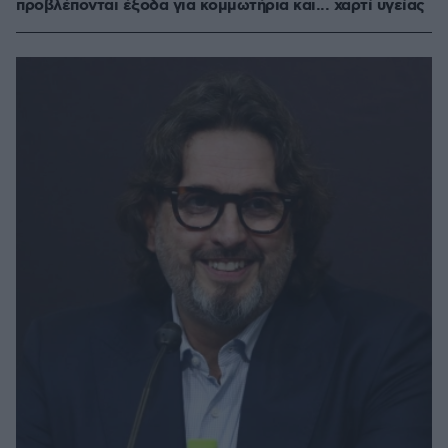
προβλέπονται έξοδα για κομμωτήρια και... χαρτί υγείας