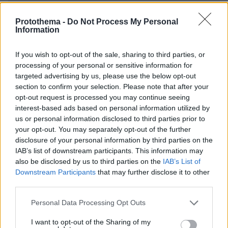
* Υποχρεωτικά πεδία
Protothema -
Do Not Process My Personal
Information
ΡΟΗ ΕΙΔΗΣΕΩΝ
If you wish to opt-out of the sale, sharing to third parties, or
processing of your personal or sensitive information for
targeted advertising by us, please use the below opt-out
Ειδήσεις
Δημοφιλή
Σχολιασμένα
section to confirm your selection. Please note that after your
opt-out request is processed you may continue seeing
πριν 4 λεπτά
interest-based ads based on personal information utilized by
Δύτης βρήκε χρυσό σταυρό αξίας 3 εκατ. δολαρίων σε
us or personal information disclosed to third parties prior to
ναυάγιο: Χρόνια αργότερα κλάπηκε και
your opt-out. You may separately opt-out of the further
αντικαταστάθηκε με πλαστικό
disclosure of your personal information by third parties on the
πριν 4 λεπτά
IAB’s list of downstream participants. This information may
Περισσότερο κόσμημα παρά ρολόι: Τα cocktail watches
also be disclosed by us to third parties on the
IAB’s List of
είναι η νέα μας εμμονή
Downstream Participants
that may further disclose it to other
third parties.
πριν 5 λεπτά
Άγριο διπλό έγκλημα στην Ταϊλάνδη: Σκότωσαν δύο
Please note that this website/app uses one or more Google
Personal Data Processing Opt Outs
αδέλφια από τη Ρωσία για τη μηχανή τους και μια
services and may gather and store information including but
οικογένεια για το φορτηγάκι της
not limited to your visit or usage behaviour. You may click to
I want to opt-out of the Sharing of my