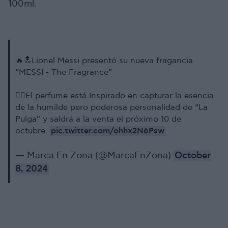
100ml.
🔥🔝Lionel Messi presentó su nueva fragancia
“MESSI - The Fragrance”
✍🏼El perfume está Inspirado en capturar la esencia
de la humilde pero poderosa personalidad de “La
Pulga” y saldrá a la venta el próximo 10 de
pic.twitter.com/ohhx2N6Psw
octubre.
— Marca En Zona (@MarcaEnZona)
October
8, 2024