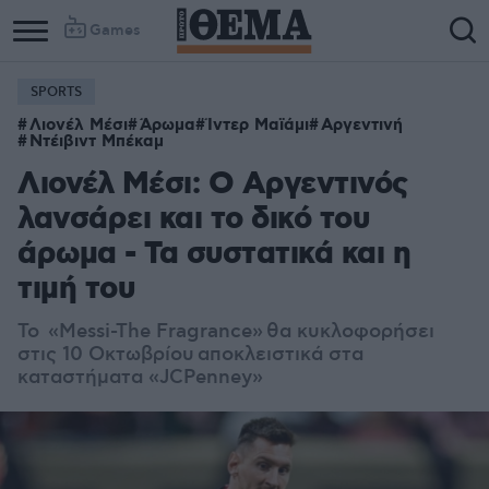
Games
SPORTS
Λιονέλ Μέσι
Άρωμα
Ίντερ Μαϊάμι
Αργεντινή
Ντέιβιντ Μπέκαμ
Λιονέλ Μέσι: Ο Αργεντινός
λανσάρει και το δικό του
άρωμα - Τα συστατικά και η
τιμή του
Το
«Messi-The Fragrance»
θα κυκλοφορήσει
στις 10 Οκτωβρίου
αποκλειστικά στα
καταστήματα «JCPenney»