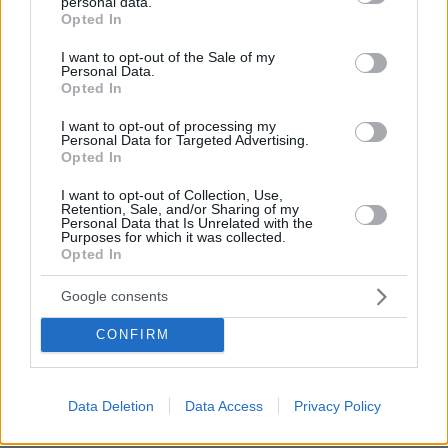
personal data.
πριν 7 λεπτά
grant or deny consent to Google and its third-party tags to
Opted In
Η απόλυτη υποκρισία του Ελληνικού κράτους
use your data for below specified purposes in below Google
consent section.
I want to opt-out of the Sale of my
ΓΙΑΝΝΗΣ ΣΕΡΕΤΗΣ
Personal Data.
πριν 7 λεπτά
Opted In
Τεράστιο πρόβλημα στη μεσαία γραμμή, αποδοκιμασίες,
πίεση και εναλλακτικές
I want to opt-out of processing my
Personal Data for Targeted Advertising.
πριν 7 λεπτά
Opted In
Μετέτρεψαν χωράφι στη Χαλκηδόνα Θεσσαλονίκης σε
χωματερή με μπάζα από ανακαινίσεις, δύο συλλήψεις
I want to opt-out of Collection, Use,
Retention, Sale, and/or Sharing of my
πριν 8 λεπτά
Personal Data that Is Unrelated with the
Purposes for which it was collected.
Το μυστήριο με το «rainbow baby» λύθηκε μετά από 65
Opted In
χρόνια: Η πιο συγκινητική ιστορία υιοθεσίας
πριν 9 λεπτά
Google consents
Συνεχίζει να γράφει ιστορία ο Άλεν: «Σέρβιρε» τον
Μέσι σε εντυπωσιακή εμφάνιση με 3 ασίστ
CONFIRM
πριν 9 λεπτά
Κράζεις, θαυμάζεις - Ξεπούλησε αυτό το αυτοκίνητο
Data Deletion
Data Access
Privacy Policy
πριν 15 λεπτά
Ιλαρά: Ακριβό το τίμημα της χαμηλής εμβολιαστικής