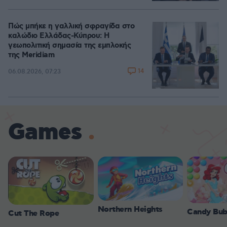
Πώς μπήκε η γαλλική σφραγίδα στο
καλώδιο Ελλάδας-Κύπρου: Η
γεωπολιτική σημασία της εμπλοκής
της Meridiam
14
06.08.2026, 07:23
Games
Northern Heights
Candy Bub
Cut The Rope