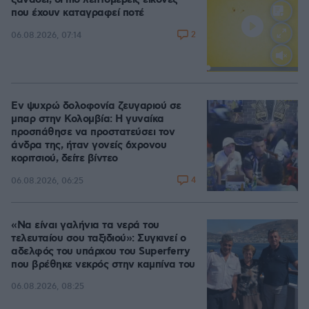
ξαναδεί, οι πιο λεπτομερείς εικόνες
που έχουν καταγραφεί ποτέ
2
06.08.2026, 07:14
Loaded
:
100.00%
Εν ψυχρώ δολοφονία ζευγαριού σε
μπαρ στην Κολομβία: Η γυναίκα
προσπάθησε να προστατεύσει τον
άνδρα της, ήταν γονείς 6χρονου
κοριτσιού, δείτε βίντεο
4
06.08.2026, 06:25
«Να είναι γαλήνια τα νερά του
τελευταίου σου ταξιδιού»: Συγκινεί ο
αδελφός του υπάρχου του Superferry
που βρέθηκε νεκρός στην καμπίνα του
06.08.2026, 08:25