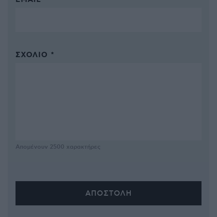
EMAIL
ΣΧΌΛΙΟ *
Απομένουν
2500
χαρακτήρες