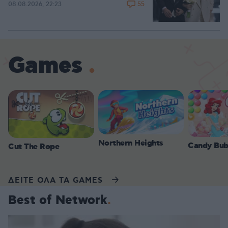
55
08.08.2026, 22:23
Games
Northern Heights
Candy Bub
Cut The Rope
ΔΕΙΤΕ ΟΛΑ ΤΑ GAMES
Best of Network