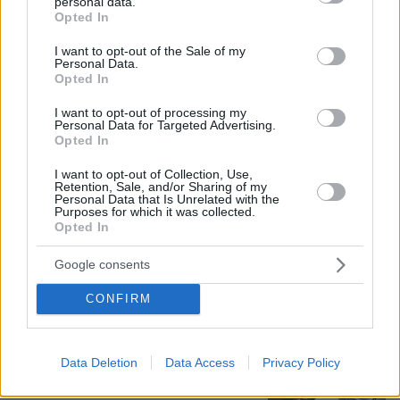
personal data.
grant or deny consent to Google and its third-party tags to
Opted In
use your data for below specified purposes in below Google
consent section.
I want to opt-out of the Sale of my
Personal Data.
Opted In
I want to opt-out of processing my
Personal Data for Targeted Advertising.
Opted In
I want to opt-out of Collection, Use,
Retention, Sale, and/or Sharing of my
Personal Data that Is Unrelated with the
Purposes for which it was collected.
08.08.2026, 18:48
Opted In
Εγκαταλείπει το κόμμα Καρυστιανού και ο
επιχειρηματίας Νίκος Μπρουτζάκης: Καταγγέλλει
Google consents
κλειστή κάστα, «λένε προδότες και πληρωμένους
όσους αποχωρούν»
CONFIRM
Σοβαρό τροχαίο από αναστροφή ΙΧ
Data Deletion
Data Access
Privacy Policy
στην Αθηνών-Σουνίου: Συγκρούστηκε
με μηχανή της ΔΙΑΣ, δύο αστυνομικοί