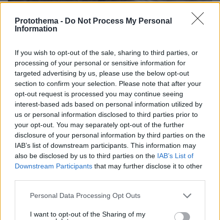
Protothema -
Do Not Process My Personal
Information
If you wish to opt-out of the sale, sharing to third parties, or
08.08.2026, 18:08
processing of your personal or sensitive information for
Μυστήριο 3.500 ετών στη Σαντορίνη: Ο 15χρονος
targeted advertising by us, please use the below opt-out
που δεν πρόλαβε να ξεφύγει από το τσουνάμι
section to confirm your selection. Please note that after your
μπορεί ν' αλλάξει τη χρονολογία της μεγάλης
opt-out request is processed you may continue seeing
έκρηξης
interest-based ads based on personal information utilized by
us or personal information disclosed to third parties prior to
your opt-out. You may separately opt-out of the further
disclosure of your personal information by third parties on the
IAB’s list of downstream participants. This information may
also be disclosed by us to third parties on the
IAB’s List of
Downstream Participants
that may further disclose it to other
third parties.
Please note that this website/app uses one or more Google
Personal Data Processing Opt Outs
services and may gather and store information including but
not limited to your visit or usage behaviour. You may click to
I want to opt-out of the Sharing of my