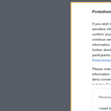
Δείτε αυτή τη
Protothe
Η δημοσίευσ
If you wish 
sensitive in
confirm you
continue se
information 
further disc
participants
Downstream 
Please note
information 
deny consent
in below Go
Persona
Δείτε αυτή τη
I want t