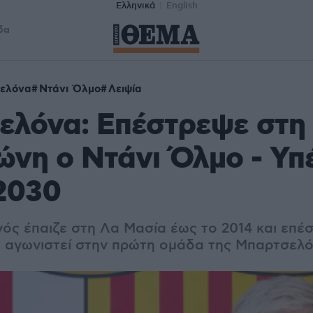
Ελληνικά
English
δα
ελόνα
Ντάνι Όλμο
Λειψία
ελόνα: Επέστρεψε στη
ώνη ο Ντάνι Όλμο - Υ
2030
νός έπαιζε στη Λα Μασία έως το 2014 και επέ
να αγωνιστεί στην πρώτη ομάδα της Μπαρτσελ