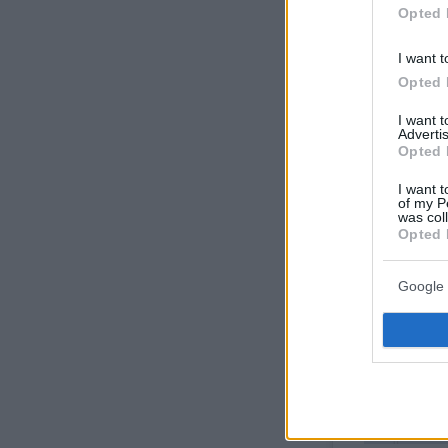
Opted 
Η δημοσίευσ
I want t
Opted 
I want 
Advertis
Opted 
I want t
of my P
was col
Opted 
Google 
Δείτε αυτή τη
Η δημοσίευσ