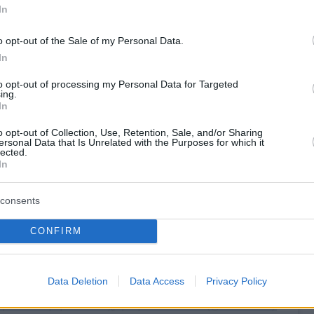
In
η κοινοποιήθηκε από το χρήστη FC Barcelona (@fcbarcelona)
o opt-out of the Sale of my Personal Data.
In
to opt-out of processing my Personal Data for Targeted
ing.
In
o opt-out of Collection, Use, Retention, Sale, and/or Sharing
ersonal Data that Is Unrelated with the Purposes for which it
lected.
In
consents
CONFIRM
Data Deletion
Data Access
Privacy Policy
 δημοσίευση στο Instagram.
η κοινοποιήθηκε από το χρήστη FC Barcelona (@fcbarcelona)