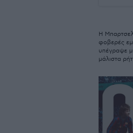
Η Μπαρτσελ
φοβερές εμφ
υπέγραψε μ
μάλιστα ρή