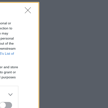
sonal or
ection to
ou may
 personal
out of the
 downstream
B’s List of
er and store
to grant or
ed purposes