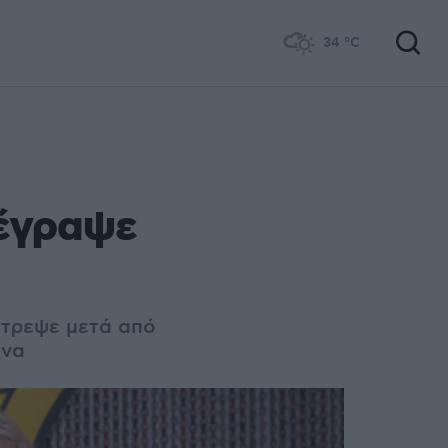
34
°C
πέγραψε
στρεψε μετά από
όνα