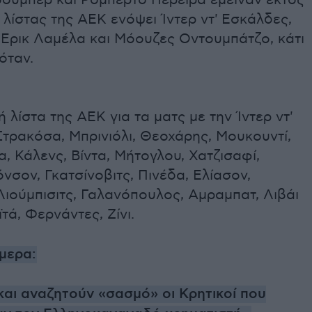
σούμπερ και Ρομπέρτο Περέιρα έμειναν εκτός
λίστας της ΑΕΚ ενόψει Ίντερ ντ' Εσκάλδες,
 Ερικ Λαμέλα και Μόουζες Οντουμπάτζο, κάτι
όταν.
 λίστα της ΑΕΚ για τα ματς με την Ίντερ ντ'
τρακόσα, Μπρινιόλι, Θεοχάρης, Μουκουντί,
α, Κάλενς, Βίντα, Μήτογλου, Χατζισαφί,
ιόνσον, Γκατσίνοβιτς, Πινέδα, Ελίασον,
ιούμπισιτς, Γαλανόπουλος, Αμραμπατ, Λιβάι
τά, Φερνάντες, Ζίνι.
μερα:
και αναζητούν «σασμό» οι Κρητικοί που