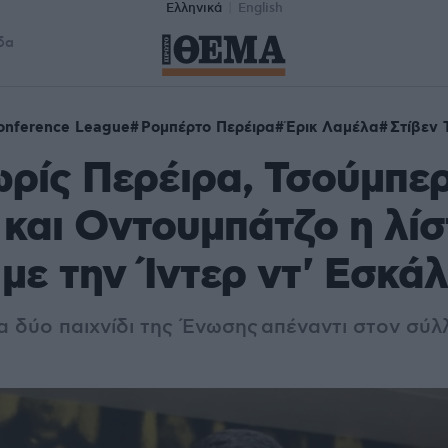
Ελληνικά
English
δα
onference League
Ρομπέρτο Περέιρα
Έρικ Λαμέλα
Στίβεν 
ρίς Περέιρα, Τσούμπε
και Οντουμπάτζο η λίσ
 με την Ίντερ ντ' Εσκά
τα δύο παιχνίδι της Ένωσης απέναντι στον σύλ