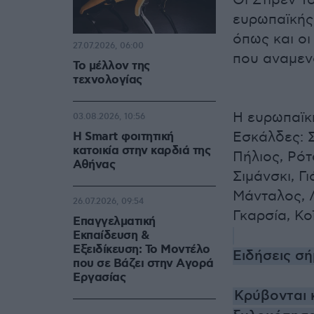
Οι Στίβεν Τ
ευρωπαϊκής 
όπως και οι
27.07.2026, 06:00
που αναμεν
Το μέλλον της
τεχνολογίας
Η ευρωπαϊκή
03.08.2026, 10:56
Εσκάλδες: Σ
Η Smart φοιτητική
κατοικία στην καρδιά της
Πήλιος, Ρότ
Αθήνας
Σιμάνσκι, Γ
Μάνταλος, Λ
26.07.2026, 09:54
Γκαρσία, Κοϊ
Επαγγελματική
Εκπαίδευση &
Εξειδίκευση: Το Mοντέλο
Ειδήσεις σή
που σε Bάζει στην Aγορά
Eργασίας
Κρύβονται 