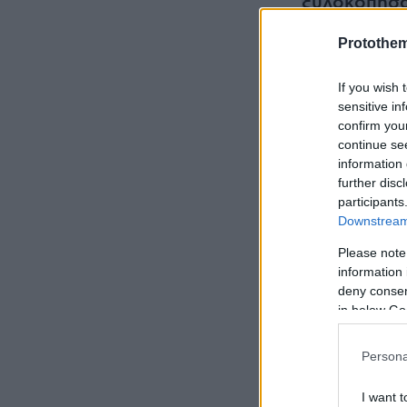
ξυλοκόπησα
Δικαιοσύνη 
Protothe
Η Χάρις βρή
If you wish 
χρίσμα: Η 
sensitive in
confirm you
continue se
Νέο σκηνικ
information 
«Ξυπνάει» ο
further disc
participants
Downstream 
Please note
information 
deny consent
in below Go
Persona
I want t