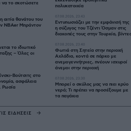
εκκενώθηκε προληπτικά
ι να το σκοτώσετε
πολυκατοικία
07.08.2026, 23:43
 αιτία θανάτου του
Εντυπωσιάζει με την εμφάνισή της
ν NBAer Μπράντον
η σύζυγος του Τζέντι Όσμαν στις
διακοπές τους στην Τουρκία, βίντε
07.08.2026, 23:40
ται το ιδιωτικό
Φωτιά στη Σητεία στην περιοχή
ταξης – Όλες οι
Αχλάδια, κοντά σε πάρκο με
ανεμογεννήτριες, πνέουν ισχυροί
άνεμοι στην περιοχή
νσκι-Βούτσιτς στο
07.08.2026, 23:30
ονομία, ασφάλεια
Μπορεί ο σκύλος μας να πιει κρύο
. Ρωσία
νερό; Τι πρέπει να προσέξουμε με
τα παγάκια
ΤΙΣ ΕΙΔΗΣΕΙΣ