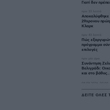
Γιατί δεν πρέπε
πριν 33 λεπτά
Αποκαλύφθηκε η
29χρονου πρώη
Κλαρκ
πριν 43 λεπτά
Πώς εξαργυρώνε
πρόγραμμα σύν
επιλογές
πριν μία ώρα
Συνάντηση Ζελέ
Βελιγράδι: Οικ
και στο βάθος..
ΔΕΙΤΕ ΟΛΕΣ 