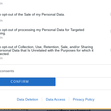
In
o opt-out of the Sale of my Personal Data.
protothema.gr στο Google News
το
και μάθετε πρώτοι
In
εις
to opt-out of processing my Personal Data for Targeted
Ειδήσεις
 τελευταίες
από την Ελλάδα και τον Κόσμο, τη
ing.
In
Protothema.gr
μβαίνουν, στο
o opt-out of Collection, Use, Retention, Sale, and/or Sharing
ersonal Data that Is Unrelated with the Purposes for which it
lected.
In
Ειδήσεις
Δημοφιλή
Σχολιασμέν
ΗΣΕΩΝ
consents
08.08.2026, 00:00
Σιροπιαστά γλυκά: Πού βρίσκουμε
προκάλεσε ζημιές
CONFIRM
από τα καλύτερα γλυκά ταψιού για
 Οδησσό μία ημέρα
το σπίτι
α πρωταθλήματος,
07.08.2026, 23:47
Data Deletion
Data Access
Privacy Policy
Υπό έλεγχο η πυρκαγιά σε ισόγειο
κατάστημα στο Παλαιό Φάληρο,
ι στο σπίτι σας;