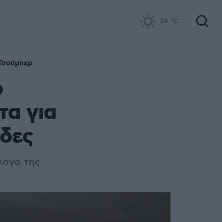
26
°C
Τσούμπερ
ρ
τα για
λδες
λογο της